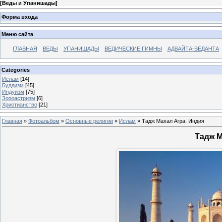
[
Веды и Упанишады
]
Форма входа
Меню сайта
ГЛАВНАЯ
ВЕДЫ
УПАНИШАДЫ
ВЕДИЧЕСКИЕ ГИМНЫ
АДВАЙТА-ВЕДАНТА
Categories
Ислам
[14]
Буддизм
[45]
Индуизм
[75]
Зороастризм
[6]
Христианство
[21]
Главная
»
Фотоальбом
»
Основные религии
»
Ислам
» Тадж Махал Агра. Индия
Тадж М