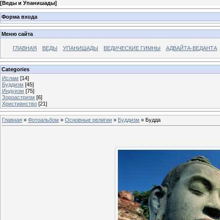
[
Веды и Упанишады
]
Форма входа
Меню сайта
ГЛАВНАЯ
ВЕДЫ
УПАНИШАДЫ
ВЕДИЧЕСКИЕ ГИМНЫ
АДВАЙТА-ВЕДАНТА
Categories
Ислам
[14]
Буддизм
[45]
Индуизм
[75]
Зороастризм
[6]
Христианство
[21]
Главная
»
Фотоальбом
»
Основные религии
»
Буддизм
» Будда