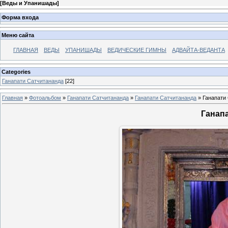
[
Веды и Упанишады
]
Форма входа
Меню сайта
ГЛАВНАЯ
ВЕДЫ
УПАНИШАДЫ
ВЕДИЧЕСКИЕ ГИМНЫ
АДВАЙТА-ВЕДАНТА
Categories
Ганапати Сатчитананда
[22]
Главная
»
Фотоальбом
»
Ганапати Сатчитананда
»
Ганапати Сатчитананда
» Ганапати
Ганап