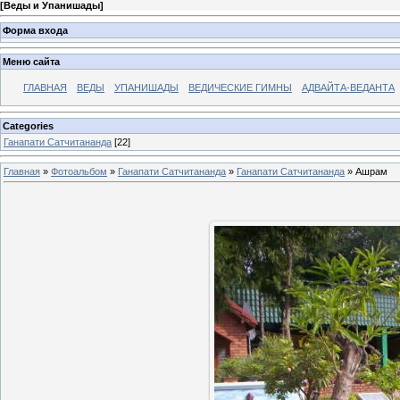
[
Веды и Упанишады
]
Форма входа
Меню сайта
ГЛАВНАЯ
ВЕДЫ
УПАНИШАДЫ
ВЕДИЧЕСКИЕ ГИМНЫ
АДВАЙТА-ВЕДАНТА
Categories
Ганапати Сатчитананда
[22]
Главная
»
Фотоальбом
»
Ганапати Сатчитананда
»
Ганапати Сатчитананда
» Ашрам