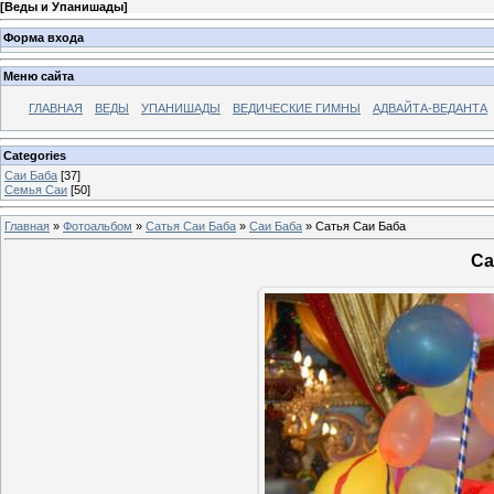
[
Веды и Упанишады
]
Форма входа
Меню сайта
ГЛАВНАЯ
ВЕДЫ
УПАНИШАДЫ
ВЕДИЧЕСКИЕ ГИМНЫ
АДВАЙТА-ВЕДАНТА
Categories
Саи Баба
[37]
Семья Саи
[50]
Главная
»
Фотоальбом
»
Сатья Саи Баба
»
Саи Баба
» Сатья Саи Баба
Са