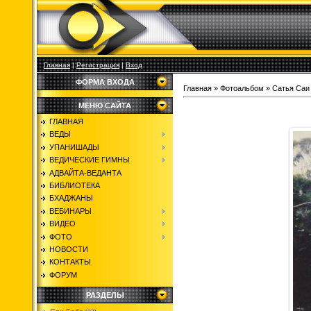
Главная
|
Регистрация
|
Вход
ФОРМА ВХОДА
Главная
»
Фотоальбом
»
Сатья Саи
МЕНЮ САЙТА
ГЛАВНАЯ
ВЕДЫ
УПАНИШАДЫ
ВЕДИЧЕСКИЕ ГИМНЫ
АДВАЙТА-ВЕДАНТА
БИБЛИОТЕКА
БХАДЖАНЫ
ВЕБИНАРЫ
ВИДЕО
ФОТО
НОВОСТИ
КОНТАКТЫ
ФОРУМ
РАЗДЕЛЫ