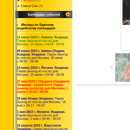
Саи Баба
[37]
Семья Саи
[50]
Календарь событий
Месяцы по Единому
индийскому календарю
13 июля 2023 г. Камика Экадаши.
Паран (выход из поста) для
Москвы: 14 июля с 04:04 - 09:44
29 июня 2023 г. Шаяна (Падма,
Ашадха) Экадаши
. Паран (выход
из поста) для Москвы: 30 июня
с 05:52 - 09:38.
14 июня 2023 г. Йогини Экадаши.
Паран (выход из поста) для
Москвы: 15 июня с 03:44 - 06:04
31 мая 2023 г. Пандава Нирджала
Экадаши - сухой пост! Паран
(выход из поста) для Москвы: 1
июня с 03:53 - 09:36
15 мая Апара Экадаши.
Паран
(выход из поста) для Москвы: 16
мая с 04:17 - 09:43.
1 мая 2023 г. Мохини Экадаши.
Паран (выход из поста) для
Москвы: 2 мая с 04:45 - 09:53
16 апреля 2023 г. Варутхини
Экадаши.
Паран (выход из поста)