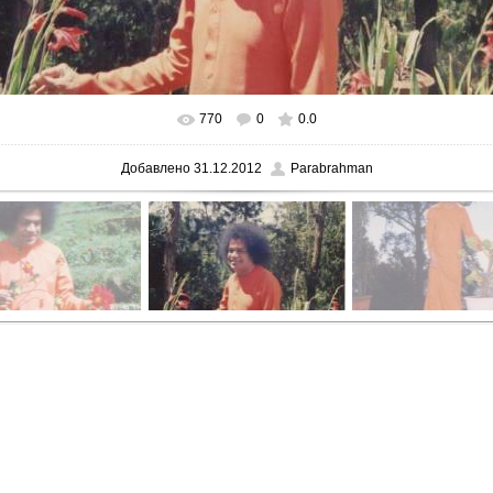
770
0
0.0
В реальном размере
800x552
/ 81.2Kb
Добавлено
31.12.2012
Parabrahman