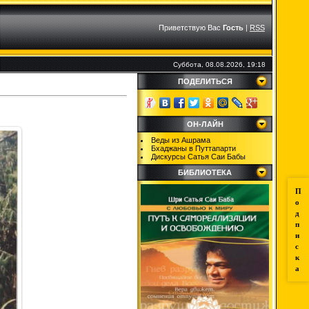
Приветствую Вас
Гость
|
RSS
Суббота, 08.08.2026, 19:18
ПОДЕЛИТЬСЯ
ОН-ЛАЙН
Веды из Ашрама
Бхаджаны в Путтапарти
Дискурсы Сатья Саи Бабы
БИБЛИОТЕКА
П
о
д
п
и
с
к
а