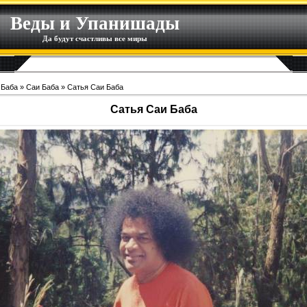
Веды и Упанишады
Да будут счастливы все миры
 Баба
»
Саи Баба
» Сатья Саи Баба
Сатья Саи Баба