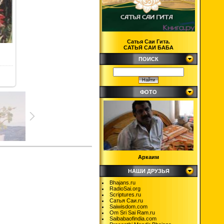
Сатья Саи Гита.
САТЬЯ САИ БАБА
ПОИСК
ФОТО
Аркаим
НАШИ ДРУЗЬЯ
Bhajans.ru
RadioSai.org
Scriptures.ru
Сатья Саи.ru
Saiwisdom.com
Om Sri Sai Ram.ru
Saibabaofindia.com