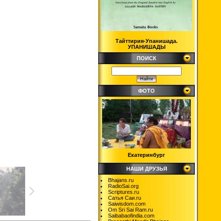
Тайттирия-Упанишада.
УПАНИШАДЫ
ПОИСК
ФОТО
Екатеринбург
НАШИ ДРУЗЬЯ
Bhajans.ru
RadioSai.org
Scriptures.ru
Сатья Саи.ru
Saiwisdom.com
Om Sri Sai Ram.ru
Saibabaofindia.com