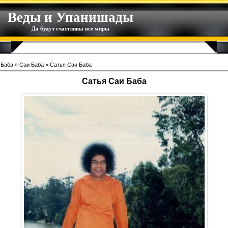
Веды и Упанишады
Да будут счастливы все миры
 Баба
»
Саи Баба
» Сатья Саи Баба
Сатья Саи Баба