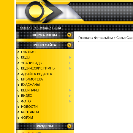
Главная
|
Регистрация
|
Вход
ФОРМА ВХОДА
Главная
»
Фотоальбом
»
Сатья Саи
МЕНЮ САЙТА
ГЛАВНАЯ
ВЕДЫ
УПАНИШАДЫ
ВЕДИЧЕСКИЕ ГИМНЫ
АДВАЙТА-ВЕДАНТА
БИБЛИОТЕКА
БХАДЖАНЫ
ВЕБИНАРЫ
ВИДЕО
ФОТО
НОВОСТИ
КОНТАКТЫ
ФОРУМ
РАЗДЕЛЫ