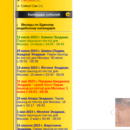
Саи Баба
[37]
Семья Саи
[50]
Календарь событий
Месяцы по Единому
индийскому календарю
13 июля 2023 г. Камика Экадаши.
Паран (выход из поста) для
Москвы: 14 июля с 04:04 - 09:44
29 июня 2023 г. Шаяна (Падма,
Ашадха) Экадаши
. Паран (выход
из поста) для Москвы: 30 июня
с 05:52 - 09:38.
14 июня 2023 г. Йогини Экадаши.
Паран (выход из поста) для
Москвы: 15 июня с 03:44 - 06:04
31 мая 2023 г. Пандава Нирджала
Экадаши - сухой пост! Паран
(выход из поста) для Москвы: 1
июня с 03:53 - 09:36
15 мая Апара Экадаши.
Паран
(выход из поста) для Москвы: 16
мая с 04:17 - 09:43.
1 мая 2023 г. Мохини Экадаши.
Паран (выход из поста) для
Москвы: 2 мая с 04:45 - 09:53
16 апреля 2023 г. Варутхини
Экадаши.
Паран (выход из поста)