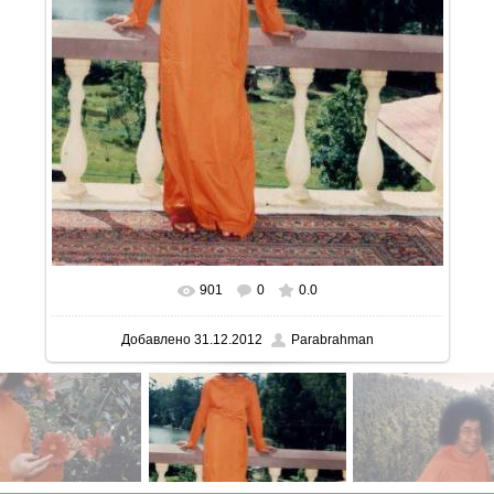
901
0
0.0
В реальном размере
426x600
/ 50.1Kb
Добавлено
31.12.2012
Parabrahman