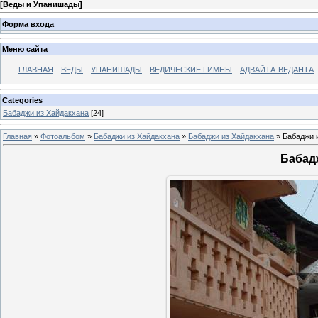
[
Веды и Упанишады
]
Форма входа
Меню сайта
ГЛАВНАЯ
ВЕДЫ
УПАНИШАДЫ
ВЕДИЧЕСКИЕ ГИМНЫ
АДВАЙТА-ВЕДАНТА
Categories
Бабаджи из Хайдакхана
[24]
Главная
»
Фотоальбом
»
Бабаджи из Хайдакхана
»
Бабаджи из Хайдакхана
» Бабаджи 
Бабад