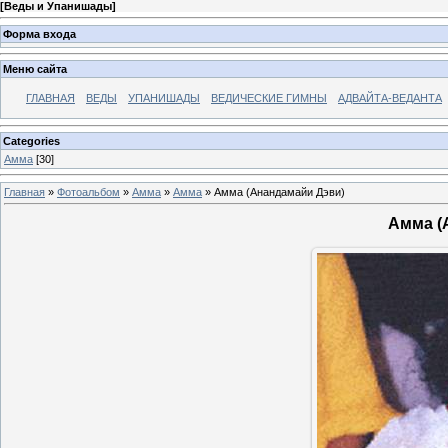
[
Веды и Упанишады
]
Форма входа
Меню сайта
ГЛАВНАЯ
ВЕДЫ
УПАНИШАДЫ
ВЕДИЧЕСКИЕ ГИМНЫ
АДВАЙТА-ВЕДАНТА
Categories
Амма
[30]
Главная
»
Фотоальбом
»
Амма
»
Амма
» Амма (Анандамайи Дэви)
Амма (