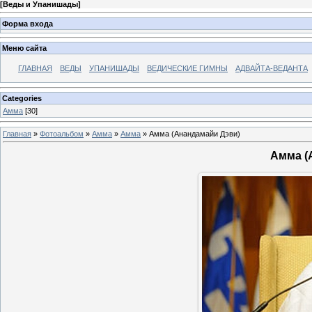
[
Веды и Упанишады
]
Форма входа
Меню сайта
ГЛАВНАЯ
ВЕДЫ
УПАНИШАДЫ
ВЕДИЧЕСКИЕ ГИМНЫ
АДВАЙТА-ВЕДАНТА
Categories
Амма
[30]
Главная
»
Фотоальбом
»
Амма
»
Амма
» Амма (Анандамайи Дэви)
Амма (