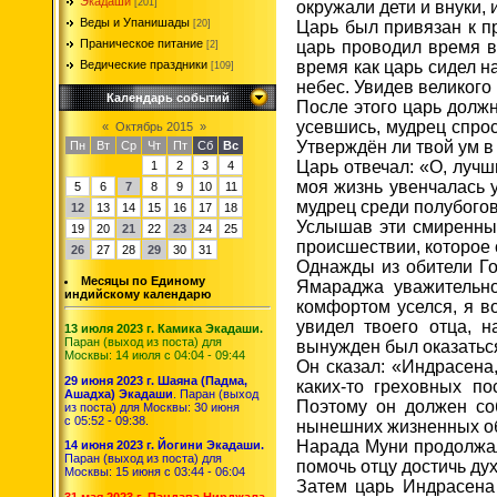
Экадаши
[201]
окружали дети и внуки, 
Веды и Упанишады
Царь был привязан к п
[20]
Праническое питание
царь проводил время в
[2]
время как царь сидел 
Ведические праздники
[109]
небес. Увидев великого
Календарь событий
После этого царь долж
усевшись, мудрец спро
«
Октябрь 2015
»
Утверждён ли твой ум 
Пн
Вт
Ср
Чт
Пт
Сб
Вс
Царь отвечал: «О, лучш
1
2
3
4
моя жизнь увенчалась 
5
6
7
8
9
10
11
мудрец среди полубогов
12
13
14
15
16
17
18
Услышав эти смиренные
19
20
21
22
23
24
25
происшествии, которое 
26
27
28
29
30
31
Однажды из обители Го
Месяцы по Единому
Ямараджа уважительно
индийскому календарю
комфортом уселся, я в
увидел твоего отца, н
13 июля 2023 г. Камика Экадаши.
Паран (выход из поста) для
вынужден был оказаться
Москвы: 14 июля с 04:04 - 09:44
Он сказал: «Индрасена,
29 июня 2023 г. Шаяна (Падма,
каких-то греховных п
Ашадха) Экадаши
. Паран (выход
Поэтому он должен соб
из поста) для Москвы: 30 июня
с 05:52 - 09:38.
нынешних жизненных об
Нарада Муни продолжал:
14 июня 2023 г. Йогини Экадаши.
Паран (выход из поста) для
помочь отцу достичь ду
Москвы: 15 июня с 03:44 - 06:04
Затем царь Индрасена 
31 мая 2023 г. Пандава Нирджала