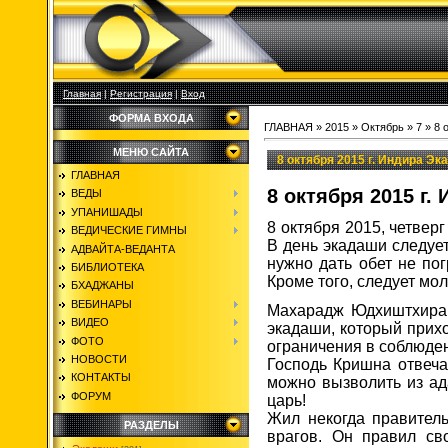
Главная
|
Регистрация
|
Вход
ФОРМА ВХОДА
ГЛАВНАЯ
»
2015
»
Октябрь
»
7
» 8 
МЕНЮ САЙТА
8 октября 2015 г. Индира Эк
ГЛАВНАЯ
8 октября 2015 г.
ВЕДЫ
УПАНИШАДЫ
8 октября 2015, четвер
ВЕДИЧЕСКИЕ ГИМНЫ
В день экадаши следует
АДВАЙТА-ВЕДАНТА
нужно дать обет не по
БИБЛИОТЕКА
Кроме того, следует мо
БХАДЖАНЫ
ВЕБИНАРЫ
Махарадж Юдхиштхира с
ВИДЕО
экадаши, который прих
ФОТО
ограничения в соблюден
НОВОСТИ
Господь Кришна отвеча
КОНТАКТЫ
можно вызволить из ад
ФОРУМ
царь!
Жил некогда правител
РАЗДЕЛЫ
врагов. Он правил св