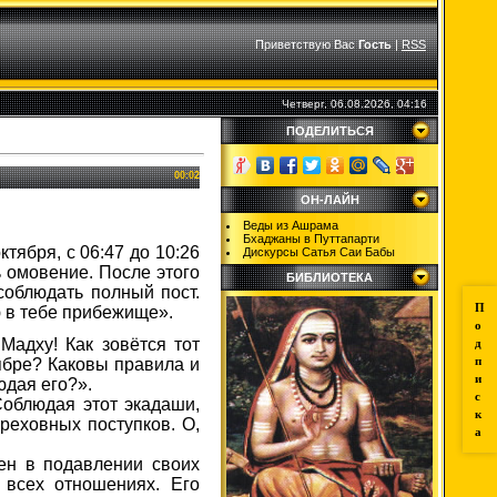
Приветствую Вас
Гость
|
RSS
Четверг, 06.08.2026, 04:16
ПОДЕЛИТЬСЯ
00:02
ОН-ЛАЙН
Веды из Ашрама
Бхаджаны в Путтапарти
тября, с 06:47 до 10:26
Дискурсы Сатья Саи Бабы
ь омовение. После этого
БИБЛИОТЕКА
соблюдать полный пост.
П
ю в тебе прибежище».
о
Мадху! Как зовётся тот
д
ябре? Каковы правила и
п
и
юдая его?».
с
облюдая этот экадаши,
к
реховных поступков. О,
а
ен в подавлении своих
 всех отношениях. Его