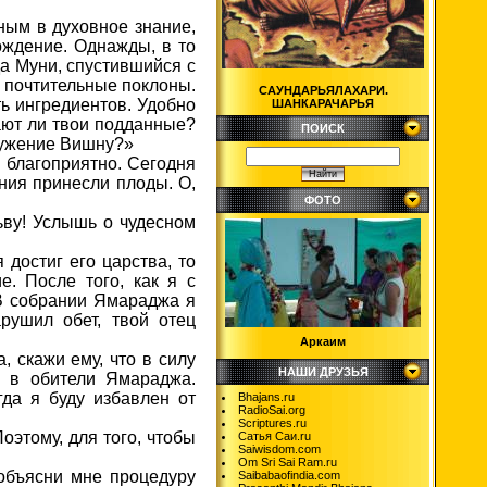
ным в духовное знание,
ждение. Однажды, в то
а Муни, спустившийся с
у почтительные поклоны.
САУНДАРЬЯЛАХАРИ.
ь ингредиентов. Удобно
ШАНКАРАЧАРЬЯ
ают ли твои подданные?
ПОИСК
лужение Вишну?»
и благоприятно. Сегодня
ния принесли плоды. О,
ФОТО
ьву! Услышь о чудесном
достиг его царства, то
. После того, как я с
В собрании Ямараджа я
арушил обет, твой отец
Аркаим
, скажи ему, что в силу
НАШИ ДРУЗЬЯ
у в обители Ямараджа.
да я буду избавлен от
Bhajans.ru
RadioSai.org
Scriptures.ru
оэтому, для того, чтобы
Сатья Саи.ru
Saiwisdom.com
.
Om Sri Sai Ram.ru
 объясни мне процедуру
Saibabaofindia.com