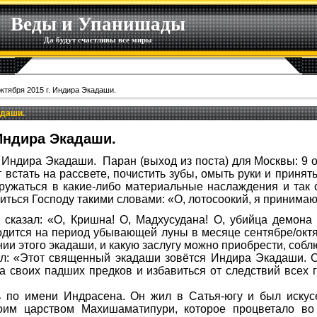
Веды и Упанишады
Да будут счастливы все миры
октября 2015 г. Индира Экадаши.
адаши.
 Индира Экадаши.
г Индира Экадаши. Паран (выход из поста) для Москвы: 9 ок
 встать на рассвете, почистить зубы, омыть руки и принят
гружаться в какие-либо материальные наслаждения и так 
литься Господу такими словами: «О, лотосоокий, я принима
казал: «О, Кришна! О, Мадхусудана! О, убийца демона 
одится на период убывающей луны в месяце сентябре/окт
ии этого экадаши, и какую заслугу можно приобрести, собл
л: «Этот священный экадаши зовётся Индира Экадаши. С
а своих падших предков и избавиться от следствий всех г
ь по имени Индрасена. Он жил в Сатья-югу и был искус
оим царством Махишаматипури, которое процветало во