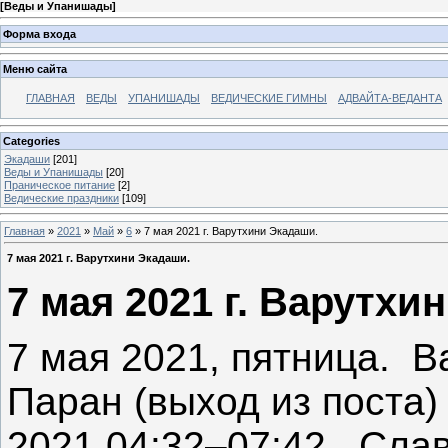
[
Веды и Упанишады
]
Форма входа
Меню сайта
ГЛАВНАЯ
ВЕДЫ
УПАНИШАДЫ
ВЕДИЧЕСКИЕ ГИМНЫ
АДВАЙТА-ВЕДАНТА
Categories
Экадаши
[201]
Веды и Упанишады
[20]
Праническое питание
[2]
Ведические праздники
[109]
Главная
»
2021
»
Май
»
6
» 7 мая 2021 г. Варутхини Экадаши.
7 мая 2021 г. Варутхини Экадаши.
7 мая 2021 г. Варутхи
7 мая 2021, пятница. В
Паран (выход из поста)
2021 04:32–07:42. Сла