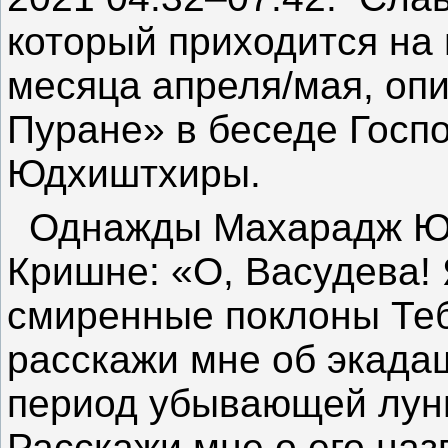
который приходится на
месяца апреля/мая, оп
Пуране» в беседе Госп
Юдхиштхиры.
Однажды Махарадж Юд
Кришне: «О, Васудева!
смиренные поклоны Теб
расскажи мне об экада
период убывающей луны
Расскажи мне о его наз