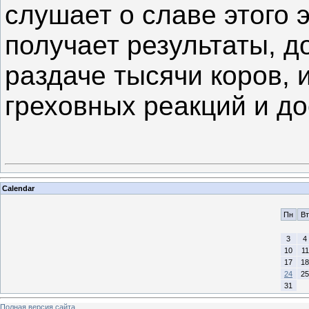
слушает о славе этого 
получает результаты, 
раздаче тысячи коров, 
греховных реакций и до
Calendar
Пн
Вт
3
4
10
11
17
18
24
25
31
Полная версия сайта