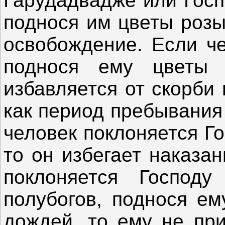
Гарудадвадже или Госп
поднося им цветы розы
освобождение. Если че
поднося ему цветы
избавляется от скорби 
как период пребывания
человек поклоняется Го
то он избегает наказа
поклоняется Господу
полубогов, поднося ем
дождей, то ему не при