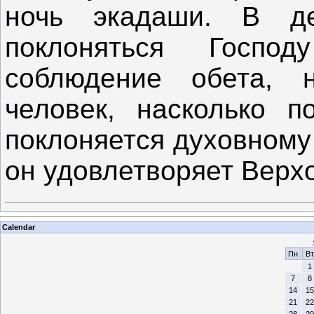
ночь экадаши. В д
поклоняться Госп
соблюдение обета, 
человек, насколько п
поклоняется духовному
он удовлетворяет Верхо
Calendar
Пн
Вт
1
7
8
14
15
21
22
28
29