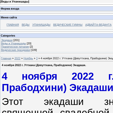
[
Веды и Упанишады
]
Форма входа
Меню сайта
ГЛАВНАЯ
ВЕДЫ
УПАНИШАДЫ
ВЕДИЧЕСКИЕ ГИМНЫ
АДВАЙТА-ВЕДАНТА
Categories
Экадаши
[201]
Веды и Упанишады
[20]
Праническое питание
[2]
Ведические праздники
[109]
Главная
»
2022
»
Ноябрь
»
3
» 4 ноября 2022 г. Уттхана (Девуттхана, Прабодхини) Эк
4 ноября 2022 г. Уттхана (Девуттхана, Прабодхини) Экадаши.
4 ноября 2022 г.
Прабодхини) Экадаши
Этот экадаши зна
священной свадебной 