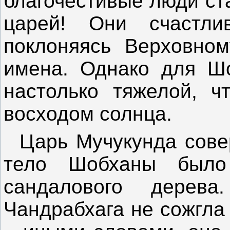
благочестивые люди ст
царей! Они счастли
поклоняясь Верховном
имена. Однако для Шо
настолько тяжелой, ч
восходом солнца.
Царь Мучукунда сове
тело Шобханы было
сандалового дерев
Чандрабхага не сожгла