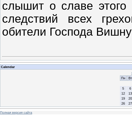
слышит о славе этого 
следствий всех грех
обители Господа Вишну
Calendar
Пн
Вт
5
6
12
13
19
20
26
27
Полная версия сайта