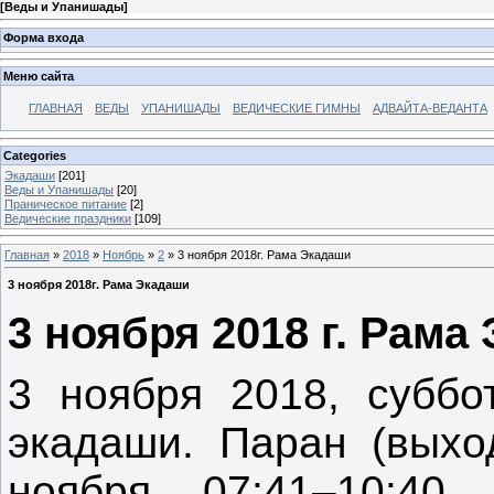
[
Веды и Упанишады
]
Форма входа
Меню сайта
ГЛАВНАЯ
ВЕДЫ
УПАНИШАДЫ
ВЕДИЧЕСКИЕ ГИМНЫ
АДВАЙТА-ВЕДАНТА
Categories
Экадаши
[201]
Веды и Упанишады
[20]
Праническое питание
[2]
Ведические праздники
[109]
Главная
»
2018
»
Ноябрь
»
2
» 3 ноября 2018г. Рама Экадаши
3 ноября 2018г. Рама Экадаши
3 ноября 2018 г. Рама
3 ноября 2018, суббо
экадаши. Паран (выхо
ноября 07:41–10:40 