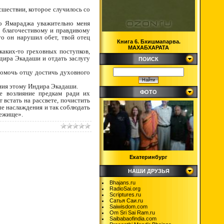
сшествии, которое случилось со
то Ямараджа уважительно меня
ы благочестивому и правдивому
то он нарушил обет, твой отец
Книга 6. Бхишмапарва.
МАХАБХАРАТА
каких-то греховных поступков,
дира Экадаши и отдать заслугу
ПОИСК
 помочь отцу достичь духовного
ания этому Индира Экадаши.
ФОТО
е возлияние предкам ради их
 встать на рассвете, почистить
ые наслаждения и так соблюдать
бежище».
Екатеринбург
НАШИ ДРУЗЬЯ
Bhajans.ru
RadioSai.org
Scriptures.ru
Сатья Саи.ru
Saiwisdom.com
Om Sri Sai Ram.ru
Saibabaofindia.com