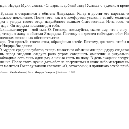
аря, Нарада Муни сказал: «О, царь, подобный льву! Услышь о чудесном прои
Брахмы я отправился в обитель Ямараджы. Когда я достиг его царства, 
олжное поклонение. После того, как я с комфортом уселся, я вознёс молитв
а я увидел твоего отца, наделённого великим благочестием. Из-за того, ч
 царь! Он передал послание для тебя.
Махишаматипури – мой сын. О, Господь, пожалуйста, скажи ему, что в силу 
 теперь я живу в обители Ямараджа. Поэтому он должен соблюдать обет Ин
 нынешних жизненных обстоятельств».
рь! Это просьба твоего отца, обращённая к тебе. Поэтому, для того, чтобы
ет Индира Экадаши».
«О, мудрец среди полубогов, теперь милостиво объясни мне процедуру следов
нь перед экадаши следует рано утром совершить омовение и ритуально
еобходимо есть лишь один раз, а ночью спать на полу. В день экадаши следует
овение. После этого нужно дать обет не погружаться в какие-либо материальн
ует молиться Господу такими словами: «О, лотосоокий, я принимаю в тебе при
обавил
:
Parabrahman
|
Теги
:
Индира Экадаши
|
Рейтинг
:
0.0
/
0