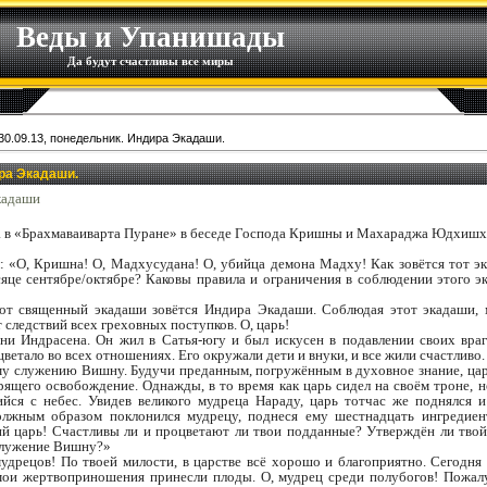
Веды и Упанишады
Да будут счастливы все миры
30.09.13, понедельник. Индира Экадаши.
ира Экадаши.
кадаши
а в «Брахмаваиварта Пуране» в беседе Господа Кришны и Махараджа Юдхиш
«О, Кришна! О, Мадхусудана! О, убийца демона Мадху! Как зовётся тот э
це сентябре/октябре? Каковы правила и ограничения в соблюдении этого э
от священный экадаши зовётся Индира Экадаши. Соблюдая этот экадаши, 
 следствий всех греховных поступков. О, царь!
ни Индрасена. Он жил в Сатья-югу и был искусен в подавлении своих вра
етало во всех отношениях. Его окружали дети и внуки, и все жили счастливо
му служению Вишну. Будучи преданным, погружённым в духовное знание, цар
ящего освобождение. Однажды, в то время как царь сидел на своём троне, 
ся с небес. Увидев великого мудреца Нараду, царь тотчас же поднялся 
олжным образом поклонился мудрецу, поднеся ему шестнадцать ингредиен
ий царь! Счастливы ли и процветают ли твои подданные? Утверждён ли тво
служение Вишну?»
мудрецов! По твоей милости, в царстве всё хорошо и благоприятно. Сегодня
мои жертвоприношения принесли плоды. О, мудрец среди полубогов! Пожал