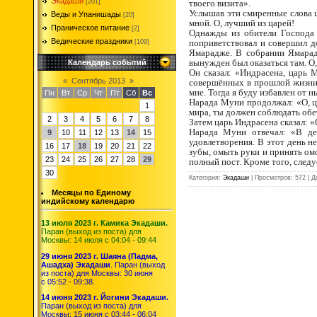
Экадаши
твоего визита».
[201]
Услышав эти смиренные слова ц
Веды и Упанишады
[20]
мной. О, лучший из царей!
Праническое питание
[2]
Однажды из обители Господа 
Ведические праздники
поприветствовал и совершил д
[109]
Ямарадже. В собрании Ямарадж
вынужден был оказаться там. О,
Календарь событий
Он сказал: «Индрасена, царь 
«
Сентябрь 2013
»
совершённых в прошлой жизни,
мне. Тогда я буду избавлен от
Пн
Вт
Ср
Чт
Пт
Сб
Вс
Нарада Муни продолжал: «О, ца
1
мира, ты должен соблюдать об
2
3
4
5
6
7
8
Затем царь Индрасена сказал: 
Нарада Муни отвечал: «В де
9
10
11
12
13
14
15
удовлетворения. В этот день н
16
17
18
19
20
21
22
зубы, омыть руки и принять ом
23
24
25
26
27
28
29
полный пост. Кроме того, след
30
Категория
:
Экадаши
|
Просмотров
: 572 |
Д
Месяцы по Единому
индийскому календарю
13 июля 2023 г. Камика Экадаши.
Паран (выход из поста) для
Москвы: 14 июля с 04:04 - 09:44
29 июня 2023 г. Шаяна (Падма,
Ашадха) Экадаши
. Паран (выход
из поста) для Москвы: 30 июня
с 05:52 - 09:38.
14 июня 2023 г. Йогини Экадаши.
Паран (выход из поста) для
Москвы: 15 июня с 03:44 - 06:04