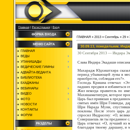
Главная
|
Регистрация
|
Вход
ФОРМА ВХОДА
ГЛАВНАЯ
»
2013
»
Сентябрь
»
29
» 
МЕНЮ САЙТА
30.09.13, понедельник. Инд
ГЛАВНАЯ
30 Сентября 2013 — Индира Э
ВЕДЫ
УПАНИШАДЫ
Слава Индира Экадаши описан
ВЕДИЧЕСКИЕ ГИМНЫ
Махарадж Юдхиштхира сказал: 
АДВАЙТА-ВЕДАНТА
период убывающей луны в меся
БИБЛИОТЕКА
приобрести, соблюдая его?».
Господь Кришна отвечал: «Эт
БХАДЖАНЫ
падших предков и избавиться от
ВЕБИНАРЫ
Жил некогда правитель по име
ВИДЕО
Махишаматипури, которое процв
Царь был привязан к преданно
ФОТО
святых имён Шри Говинды, дар
НОВОСТИ
Шри Нарада Муни, спустивший
КОНТАКТЫ
поклоны. После этого царь д
спросил Индрасену: «О, велик
ФОРУМ
Совершаешь ли ты преданное 
Царь отвечал: «О, лучший из 
РАЗДЕЛЫ
благодаря твоему даршану, и 