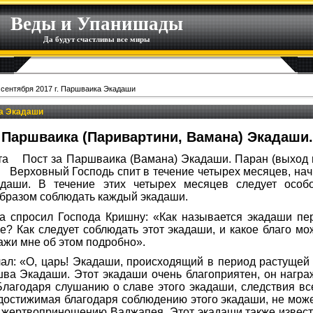
Веды и Упанишады
Да будут счастливы все миры
 сентября 2017 г. Паршваика Экадаши
ка Экадаши
г. Паршваика (Паривартини, Вамана) Экадаши.
ота Пост за Паршваика (Вамана) Экадаши. Паран (выход и
 Верховный Господь спит в течение четырех месяцев, на
даши. В течение этих четырех месяцев следует особо
бразом соблюдать каждый экадаши.
 спросил Господа Кришну: «Как называется экадаши пе
е? Как следует соблюдать этот экадаши, и какое благо м
ажи мне об этом подробно».
л: «О, царь! Экадаши, происходящий в период растущей 
шва Экадаши. Этот экадаши очень благоприятен, он нагр
 Благодаря слушанию о славе этого экадаши, следствия вс
 достижимая благодаря соблюдению этого экадаши, не може
жертвоприношению Ваджапея. Этот экадаши также известен