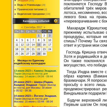
Экадаши
[201]
поклоняется Господу 
Веды и Упанишады
[20]
обитателей трёх миров
Праническое питание
[2]
лотоса, несомненно, во
Ведические праздники
[109]
левого бока на прав
«переворачивание с бо
Календарь событий
«
Сентябрь 2017
»
Махарадж Юдхиштхира с
Пн
Вт
Ср
Чт
Пт
Сб
Вс
прежнему испытываю с
1
2
3
процедуры, которые н
4
5
6
7
8
9
10
спишь? Почему Ты связ
ответ и устрани мои со
11
12
13
14
15
16
17
18
19
20
21
22
23
24
Господь Кришна отвеча
25
26
27
28
29
30
Хотя и родившийся в д
Он также поклонялся
Месяцы по Единому
индийскому календарю
могущество, что победил
13 июля 2023 г. Камика Экадаши.
Тогда Индра вместе с 
Паран (выход из поста) для
образ карлика (Вама
Москвы: 14 июля с 04:04 - 09:44
брахмачари. Я попроси
29 июня 2023 г. Шаяна (Падма,
просьбу о всего лишь
Ашадха) Экадаши
. Паран (выход
из поста) для Москвы: 30 июня
продемонстрировал ре
с 05:52 - 09:38.
Виндхьявали подарили 
14 июня 2023 г. Йогини Экадаши.
Паран (выход из поста) для
Будучи верховной лич
Москвы: 15 июня с 03:44 - 06:04
Первым шагом Он покр
31 мая 2023 г. Пандава Нирджала