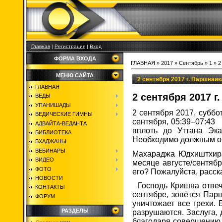
Главная
|
Регистрация
|
Вход
ФОРМА ВХОДА
ГЛАВНАЯ
»
2017
»
Сентябрь
»
1
» 2
МЕНЮ САЙТА
2 сентября 2017 г. Паршваи
ГЛАВНАЯ
2 сентября 2017 
ВЕДЫ
УПАНИШАДЫ
2 сентября 2017, субб
ВЕДИЧЕСКИЕ ГИМНЫ
сентября, 05:39–07:43
АДВАЙТА-ВЕДАНТА
вплоть до Уттана Эка
БИБЛИОТЕКА
Необходимо должным о
БХАДЖАНЫ
ВЕБИНАРЫ
Махараджа Юдхиштхира
ВИДЕО
месяце августе/сентябр
ФОТО
его? Пожалуйста, расск
НОВОСТИ
Господь Кришна отвеча
КОНТАКТЫ
сентябре, зовётся Пар
ФОРУМ
уничтожает все грехи.
РАЗДЕЛЫ
разрушаются. Заслуга,
благодаря совершению 