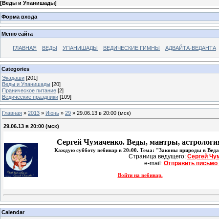
[
Веды и Упанишады
]
Форма входа
Меню сайта
ГЛАВНАЯ
ВЕДЫ
УПАНИШАДЫ
ВЕДИЧЕСКИЕ ГИМНЫ
АДВАЙТА-ВЕДАНТА
Categories
Экадаши
[201]
Веды и Упанишады
[20]
Праническое питание
[2]
Ведические праздники
[109]
Главная
»
2013
»
Июнь
»
29
» 29.06.13 в 20:00 (мск)
29.06.13 в 20:00 (мск)
Сергей Чумаченко. Веды, мантры, астрологи
Каждую субботу вебинар в 20:00. Тема: "Законы природы в Веда
Страница ведущего: 
Сергей Чу
e-mail: 
Отправить письмо
Войти на вебинар.
Calendar