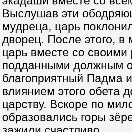
экадаши вместе со вс
Выслушав эти ободряю
мудреца, царь поклонил
дворец. После этого, в
царь вместе со своими
подданными должным о
благоприятный Падма 
влиянием этого обета д
царству. Вскоре по ми
образовались горы зёр
зажили счастливо.