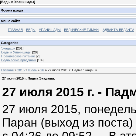
[
Веды и Упанишады
]
Форма входа
Меню сайта
ГЛАВНАЯ
ВЕДЫ
УПАНИШАДЫ
ВЕДИЧЕСКИЕ ГИМНЫ
АДВАЙТА-ВЕДАНТА
Categories
Экадаши
[201]
Веды и Упанишады
[20]
Праническое питание
[2]
Ведические праздники
[109]
Главная
»
2015
»
Июль
»
26
» 27 июля 2015 г. Падма Экадаши.
27 июля 2015 г. Падма Экадаши.
27 июля 2015 г. - Па
27 июля 2015, понеде
Паран (выход из поста)
с 04:26 до 09:52. В э