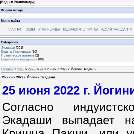
[
Веды и Упанишады
]
Форма входа
Меню сайта
ГЛАВНАЯ
ВЕДЫ
УПАНИШАДЫ
ВЕДИЧЕСКИЕ ГИМНЫ
АДВАЙТА-ВЕДАНТА
Categories
Экадаши
[201]
Веды и Упанишады
[20]
Праническое питание
[2]
Ведические праздники
[109]
Главная
»
2022
»
Июнь
»
24
» 25 июня 2022 г. Йогини Экадаши.
25 июня 2022 г. Йогини Экадаши.
25 июня 2022 г. Йогин
Согласно индуистс
Экадаши выпадает н
Кришна Пакши, или 