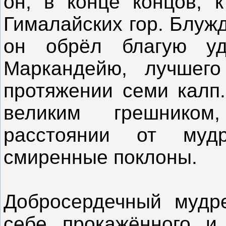
он, в конце концов, к
Гималайских гор. Блуж
он обрёл благую уд
Маркандейю, лучшего
протяжении семи калп.
великим грешнико
расстоянии от му
смиренные поклоны.
Добросердечный мудр
себе прокажённого и