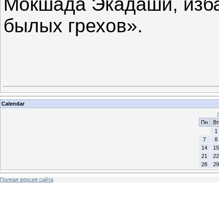
Мокшада Экадаши, изба
былых грехов».
Calendar
Пн
Вт
1
7
8
14
15
21
22
28
29
Полная версия сайта