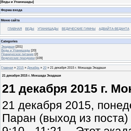
[
Веды и Упанишады
]
Форма входа
Меню сайта
ГЛАВНАЯ
ВЕДЫ
УПАНИШАДЫ
ВЕДИЧЕСКИЕ ГИМНЫ
АДВАЙТА-ВЕДАНТА
Categories
Экадаши
[201]
Веды и Упанишады
[20]
Праническое питание
[2]
Ведические праздники
[109]
Главная
»
2015
»
Декабрь
»
20
» 21 декабря 2015 г. Мокшада Экадаши
21 декабря 2015 г. Мокшада Экадаши
21 декабря 2015 г. М
21 декабря 2015, пон
Паран (выход из поста)
9:10 - 11:21 Этот эка