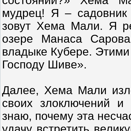
состоянии?» Хема Ма
мудрец! Я – садовник
зовут Хема Мали. Я р
озере Манаса Сарова
владыке Кубере. Этими
Господу Шиве».
Далее, Хема Мали изл
своих злоключений и 
знаю, почему эта несч
удачу встретить велик