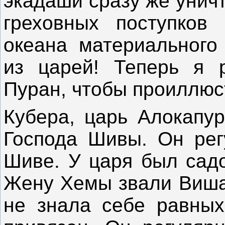
экадаши сразу же унич
греховных поступков
океана материального
из царей! Теперь я 
Пуран, чтобы проиллюст
Кубера, царь Алокапу
Господа Шивы. Он рег
Шиве. У царя был садо
Жену Хемы звали Виша
не знала себе равных