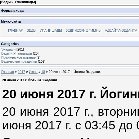
[
Веды и Упанишады
]
Форма входа
Меню сайта
ГЛАВНАЯ
ВЕДЫ
УПАНИШАДЫ
ВЕДИЧЕСКИЕ ГИМНЫ
АДВАЙТА-ВЕДАНТА
Categories
Экадаши
[201]
Веды и Упанишады
[20]
Праническое питание
[2]
Ведические праздники
[109]
Главная
»
2017
»
Июнь
»
18
» 20 июня 2017 г. Йогини Экадаши.
20 июня 2017 г. Йогини Экадаши.
20 июня 2017 г. Йоги
20 июня 2017 г., вторни
июня 2017 г. с 03:45 до