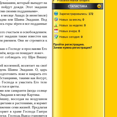
Prasanthi Mandir Bhajans
 Девашаяни, который выпадет на
СТАТИСТИКА
о пойдут дожди. Этот экадаши
всеми своими подданными».
Зарегистрировались:
172
, в месяце Ашадх (в июне/июле)
Падма или Шаяна Экадаши. Под
Новых за месяц:
0
ись горы зёрен и все подданные
Новых за неделю:
0
Новых вчера:
0
сех счастьем и освобождением.
от экадаши также известен как
Новых сегодня:
0
 рвением. Они не стремятся к
.
Пройти регистрацию.
Зачем нужна регистрация?
ая о Господе и прославляя Его
днём, когда он покидает ложе».
дует соблюдать эту Шри Вишну
й вселенной, возлегает на своё
 день Шаяна Экадаши. О, царь
одготовить ложе и накрыть его
станциями, такими как йогурт,
ь Господа и умастить Его тело
 гхи и цветы.
и или санкранти (когда солнце
а Экадаши в месяце Картика.
Вишну, восседая на воздушном
 цветами и растениями, и кормит
тяжении семи жизней. Предлагая
торяет в храме Господа Гаятри
грехи. Господь Вьяса становится