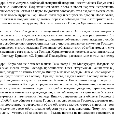
царь, в таком случае, соблюдай священный экадаши, известный как Падма или
есяце июне/июле. Под влиянием этого обета в твоём царстве непременн
еским совершенством. О, царь! Ты должен соблюдать этот экадаши вместе со 
 великого мудреца, царь поклонился ему и вернулся во дворец. После этого
венниками и подданными должным образом соблюдал этот благоприятный 
ошли по всему его царству. Вскоре по милости Господа Хришикеши образовал
в том, чтобы соблюдать этот священный экадаши. Этот экадаши награждает в
о славе этого экадаши все следствия греховных поступков разрушаются. Эт
удовлетворить Господа Вишну, преданные соблюдают этот экадаши с особым
и освобождению; скорее, они молятся о чистом преданном служении Господу
чинается с этого экадаши. Преданные соблюдают этот обет Чатурмасьи, слуш
 начиная с того дня, когда Господь Хари ложится в постель, и заканчивая тем 
Господу Кришне: «О, Кришна! Пожалуйста, расскажи мне о том, как сле
.
арь! Когда солнце остаётся в знаке Рака, тогда Шри Мадхусудан, Владыка все
 в знак Весов, тогда Господь просыпается. Обет Чатурмасьи начинается в
е, следует облачить Господа Вишну в жёлтые одежды. Затем необходимо п
х будет покоиться Господь. Прежде всего, следует омыть Господа пятью суб
ода. Это должны сделать достойные брамины. После этого следует нарядит
но поклониться Господу, с преданностью поднеся Ему благовония, светильники
 Чатурмасьи, начиная с одного из дней – экадаши, двадаши, пурнимы, аштам
рмасьи заканчивается в день двадаши, который выпадает на день после Уттхан
аурмасьи в памятовании Господа Вишну, отправляется в обитель Господа 
. Любой, кто убирает в храме Господа и во дворе храма Господа, украшает их
оим достатком, по завершении обета обретает счастье, которое длится на про
одолжение этого обета, можно обрести удачу и процветание. Тому, кто пов
 в день – утром, в обед и вечером – больше никогда не приходится совершать 