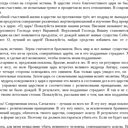
сегда стоял на стороне истины. В царстве этого благочестивого царя не бы
или счастливо, не испытывая тревог и процветая во всех отношениях. В сокров
и.
бной счастливой жизни в царстве на протяжении трёх лет подряд не выпадал
вия продуктов совершение различных жертвоприношений и изучение Вед прек
сь к царю: «О, царь! Пожалуйста внемли нашим речам. Писания называют в
ерховного Господа зовут Нараяной. Верховный Господь Вишну становится
дям на свет появляются продукты; от дождей зависят живые существа. Сейчас
т. О, лучший из царей! Пожалуйста, найди средство избавить нас от с
азали, истинно. Зёрна считаются брахманом. Весь мир и все живые существа
ется, что из-за грехов, совершённых царём, он и его подданные страдают. 
енее, я сделаю всё возможное, чтобы помочь моим подданным».
ал армию и, предложив поклоны, Брахме, вошёл в лес. В лесу он регулярно п
 в лесу, по воле Провидения царь встретил великого мудреца Ангиру, сы
е четыре стороны освещались его сиянием. Как только царь увидел его, он 
тительные поклоны. Затем царь со сложенными ладонями вознёс молитвы. Му
о мудрец осведомился у царя о причине его визита и состоянии дел в его царств
Я управлял моим царством в соответствии с религиозными принципами; не
рстве не было дождей. В результате, мои подданные страдают. Я так и не 
к твоим лотосным стопам. Пожалуйста, расскажи мне о том, как мои подданн
рь! Современная эпоха, Сатья-юга – лучшая из всех юг. В эту югу люди покл
твии с религиозными принципами. В эту югу никто, за исключением браминов
некий шудра, обитатель твоего царства, совершает аскезу. В результате эт
в форме засухи. Поэтому ты должен постараться убить его. Если он будет каз
рец, для меня немыслимо убить невинного человека, совершающего аскезы. П