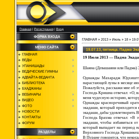
Главная
|
Регистрация
|
Вход
ФОРМА ВХОДА
ГЛАВНАЯ
»
2013
»
Июль
»
18
» 19.0
МЕНЮ САЙТА
19.07.13, пятница. Падма Эк
ГЛАВНАЯ
19 Июля 2013 — Падма Экад
ВЕДЫ
УПАНИШАДЫ
Шаяна (Девашаяни или Падма)
ВЕДИЧЕСКИЕ ГИМНЫ
АДВАЙТА-ВЕДАНТА
Однажды Махарадж Юдхиштхир
нарастающей луны в месяце ию
БИБЛИОТЕКА
Пожалуйста, расскажи мне об 
БХАДЖАНЫ
Господь Кришна отвечал: «О, в
ВЕБИНАРЫ
меня чудесную историю, котор
ВИДЕО
Однажды красноречивый оратор
ФОТО
экадаши, который приходится 
НОВОСТИ
экадаши, дабы удовлетворить 
Господь Брахма отвечал: «В э
КОНТАКТЫ
экадаши, чтобы избавиться от
ФОРУМ
который выпадает на период н
Верховного Господа Хришикешу
РАЗДЕЛЫ
В Пуране говорится, что неког