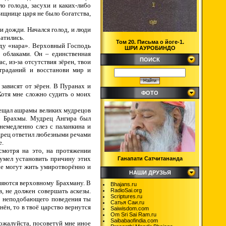
ло голода, засухи и каких-либо
ищнице царя не было богатства,
и дожди. Начался голод, и люди
ратились.
Том 20. Письма о йоге-1.
оду «нара». Верховный Господь
ШРИ АУРОБИНДО
 облаками. Он – единственная
ПОИСК
, из-за отсутствия зёрен, твои
траданий и восстанови мир и
 зависят от зёрен. В Пуранах и
ФОТО
Хотя мне сложно судить о моих
осещал ашрамы великих мудрецов
на Брахмы. Мудрец Ангира был
немедленно слез с паланкина и
дрец ответил любезными речами
е.
смотря на это, на протяжении
сумел установить причину этих
Ганапати Сатчитананда
ые могут жить умиротворённо и
НАШИ ДРУЗЬЯ
оняются верховному Брахману. В
Bhajans.ru
, не должен совершать аскезы.
RadioSai.org
Scriptures.ru
ого неподобающего поведения ты
Сатья Саи.ru
нён, то в твоё царство вернутся
Saiwisdom.com
Om Sri Sai Ram.ru
Saibabaofindia.com
ожалуйста, посоветуй мне иное