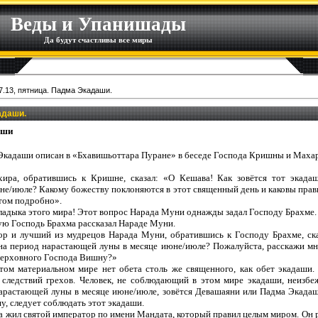
Веды и Упанишады
Да будут счастливы все миры
7.13, пятница. Падма Экадаши.
адаши.
аши
 Экадаши описан в «Бхавишьоттара Пуране» в беседе Господа Кришны и Ма
а, обратившись к Кришне, сказал: «О Кешава! Как зовётся тот экадаш
не/июле? Какому божеству поклоняются в этот священный день и каковы прав
этом подробно».
ладыка этого мира! Этот вопрос Нарада Муни однажды задал Господу Брахме.
ую Господь Брахма рассказал Нараде Муни.
 и лучший из мудрецов Нарада Муни, обратившись к Господу Брахме, сказ
на период нарастающей луны в месяце июне/июле? Пожалуйста, расскажи мне
Верховного Господа Вишну?»
том материальном мире нет обета столь же священного, как обет экадаши
 следствий грехов. Человек, не соблюдающий в этом мире экадаши, неизбе
арастающей луны в месяце июне/июле, зовётся Девашаяни или Падма Экадаш
, следует соблюдать этот экадаши.
да жил святой император по имени Мандата, который правил целым миром. Он р