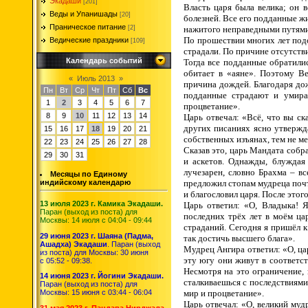
Экадаши
[201]
Власть царя была велика; он в
Веды и Упанишады
[20]
болезней. Все его подданные ж
Праническое питание
нажитого неправедными путям
[2]
По прошествии многих лет подо
Ведические праздники
[109]
страдали. По причине отсутст
Календарь событий
Тогда все подданные обратили
обитает в «аяне». Поэтому В
«
Июль 2013
»
причина дождей. Благодаря дож
Пн
Вт
Ср
Чт
Пт
Сб
Вс
подданные страдают и умираю
1
2
3
4
5
6
7
процветание».
8
9
10
11
12
13
14
Царь отвечал: «Всё, что вы ск
других писаниях ясно утвержда
15
16
17
18
19
20
21
собственных изъянах, тем не м
22
23
24
25
26
27
28
Сказав это, царь Мандата собр
29
30
31
и аскетов. Однажды, блуждая
лучезарен, словно Брахма – вс
Месяцы по Единому
предложил стопам мудреца поч
индийскому календарю
и благословил царя. После этог
13 июля 2023 г. Камика Экадаши.
Царь ответил: «О, Владыка! 
Паран (выход из поста) для
последних трёх лет в моём ца
Москвы: 14 июля с 04:04 - 09:44
страданий. Сегодня я пришёл 
29 июня 2023 г. Шаяна (Падма,
так достичь высшего блага».
Ашадха) Экадаши
. Паран (выход
Мудрец Ангира ответил: «О, ца
из поста) для Москвы: 30 июня
эту югу они живут в соответс
с 05:52 - 09:38.
Несмотря на это ограничение, 
14 июня 2023 г. Йогини Экадаши.
сталкиваешься с последствиями 
Паран (выход из поста) для
мир и процветание».
Москвы: 15 июня с 03:44 - 06:04
Царь отвечал: «О, великий муд
31 мая 2023 г. Пандава Нирджала