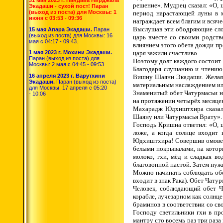
решение». Мудрец сказал: «О, 
Экадаши - сухой пост! Паран
(выход из поста) для Москвы: 1
период нарастающей луны в м
июня с 03:53 - 09:36
награждает всем благим и всяч
Выслушав эти ободряющие слова
15 мая Апара Экадаши.
Паран
(выход из поста) для Москвы: 16
царь вместе со своими родст
мая с 04:17 - 09:43.
влиянием этого обета дожди пр
царя зажили счастливо.
1 мая 2023 г. Мохини Экадаши.
Паран (выход из поста) для
Поэтому долг каждого состоит 
Москвы: 2 мая с 04:45 - 09:53
Благодаря слушанию и чтению 
16 апреля 2023 г. Варутхини
Вишну Шаяни Экадаши. Желая 
Экадаши.
Паран (выход из поста)
материальным наслаждением ил
для Москвы: 17 апреля с 05:20
Знаменитый обет Чатурмасьи на
- 10:06
на протяжении четырёх месяцев,
Махарадж Юдхиштхира сказал 
Шаяну или Чатурмасья Врату»
Господь Кришна ответил: «О, ц
ложе, а когда солнце входит
Юдхиштхира! Совершив омовени
белыми покрывалами, на которы
молоко, гхи, мёд и сладкая в
благовонной пастой. Затем нуж
Можно начинать соблюдать обет
входит в знак Рака). Обет Чату
Человек, соблюдающий обет Ч
корабле, лучезарном как солнце
браминов в соответствии со св
Господу светильники гхи в пр
мантру сто восемь раз три раза