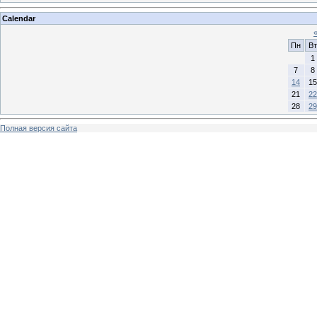
Calendar
Пн
Вт
1
7
8
14
15
21
22
28
29
Полная версия сайта