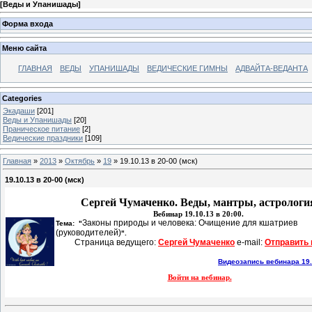
[
Веды и Упанишады
]
Форма входа
Меню сайта
ГЛАВНАЯ
ВЕДЫ
УПАНИШАДЫ
ВЕДИЧЕСКИЕ ГИМНЫ
АДВАЙТА-ВЕДАНТА
Categories
Экадаши
[201]
Веды и Упанишады
[20]
Праническое питание
[2]
Ведические праздники
[109]
Главная
»
2013
»
Октябрь
»
19
» 19.10.13 в 20-00 (мск)
19.10.13 в 20-00 (мск)
Сергей Чумаченко. Веды, мантры, астрологи
Вебинар 19.10.13 в 20:00.
Законы природы и человека: Очищение для кшатриев
Тема: "
(руководителей)
".
Страница ведущего: 
Сергей Чумаченко
 e-mail: 
Отправить 
Видеозапись вебинара 19.
Войти на вебинар.