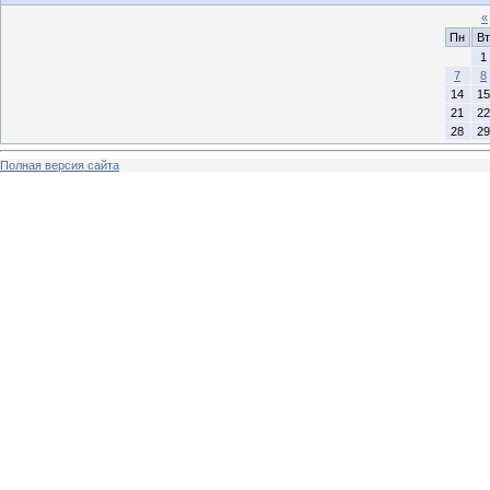
«
Пн
Вт
1
7
8
14
15
21
22
28
29
Полная версия сайта