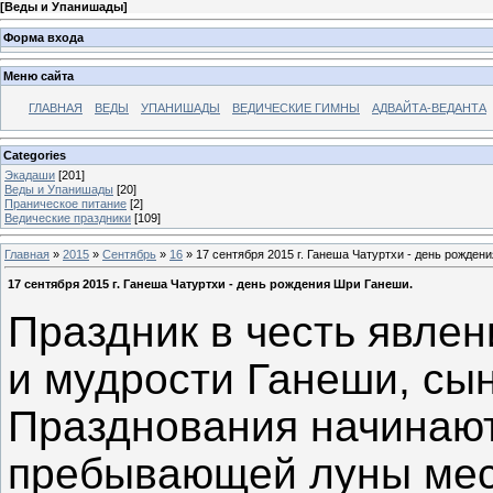
[
Веды и Упанишады
]
Форма входа
Меню сайта
ГЛАВНАЯ
ВЕДЫ
УПАНИШАДЫ
ВЕДИЧЕСКИЕ ГИМНЫ
АДВАЙТА-ВЕДАНТА
Categories
Экадаши
[201]
Веды и Упанишады
[20]
Праническое питание
[2]
Ведические праздники
[109]
Главная
»
2015
»
Сентябрь
»
16
» 17 сентября 2015 г. Ганеша Чатуртхи - день рожден
17 сентября 2015 г. Ганеша Чатуртхи - день рождения Шри Ганеши.
Праздник в честь явлен
и мудрости Ганеши, сы
Празднования начинают
пребывающей луны мес