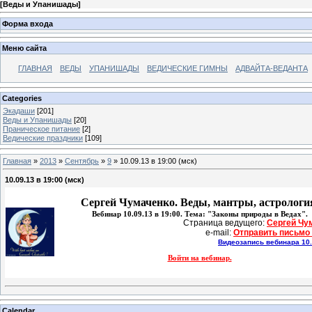
[
Веды и Упанишады
]
Форма входа
Меню сайта
ГЛАВНАЯ
ВЕДЫ
УПАНИШАДЫ
ВЕДИЧЕСКИЕ ГИМНЫ
АДВАЙТА-ВЕДАНТА
Categories
Экадаши
[201]
Веды и Упанишады
[20]
Праническое питание
[2]
Ведические праздники
[109]
Главная
»
2013
»
Сентябрь
»
9
» 10.09.13 в 19:00 (мск)
10.09.13 в 19:00 (мск)
Сергей Чумаченко. Веды, мантры, астрологи
Вебинар 10.09.13 в 19:00. Тема: "Законы природы в Ведах".
Страница ведущего: 
Сергей Чу
e-mail: 
Отправить письмо
Видеозапись вебинара 10.
Войти на вебинар.
Calendar