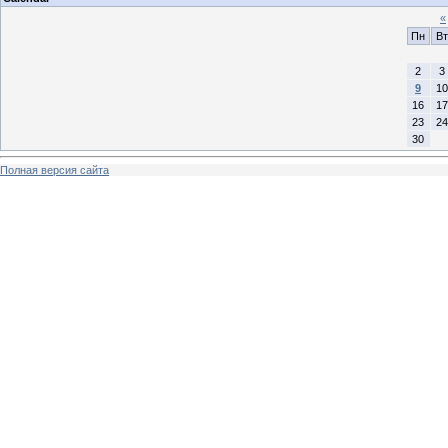
«
Пн
Вт
2
3
9
10
16
17
23
24
30
Полная версия сайта