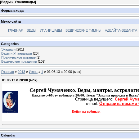
[
Веды и Упанишады
]
Форма входа
Меню сайта
ГЛАВНАЯ
ВЕДЫ
УПАНИШАДЫ
ВЕДИЧЕСКИЕ ГИМНЫ
АДВАЙТА-ВЕДАНТА
Categories
Экадаши
[201]
Веды и Упанишады
[20]
Праническое питание
[2]
Ведические праздники
[109]
Главная
»
2013
»
Июнь
»
1
» 01.06.13 в 20:00 (мск)
01.06.13 в 20:00 (мск)
Сергей Чумаченко. Веды, мантры, астрологи
Каждую субботу вебинар в 20:00. Тема: "Законы природы в Ведах"
Страница ведущего: 
Сергей Чум
e-mail: 
Отправить письмо 
Войти на вебинар.
Calendar