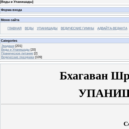
[
Веды и Упанишады
]
Форма входа
Меню сайта
ГЛАВНАЯ
ВЕДЫ
УПАНИШАДЫ
ВЕДИЧЕСКИЕ ГИМНЫ
АДВАЙТА-ВЕДАНТА
Categories
Экадаши
[201]
Веды и Упанишады
[20]
Праническое питание
[2]
Ведические праздники
[109]
Бхагаван Шр
УПАНИШ
С