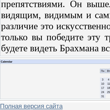
препятствиями. Он выше
видящим, видимым и сами
различие это искусственно
только вы победите эту 
будете видеть Брахмана вс
Calendar
Пн
Вт
3
4
10
11
17
18
24
25
31
Полная версия сайта