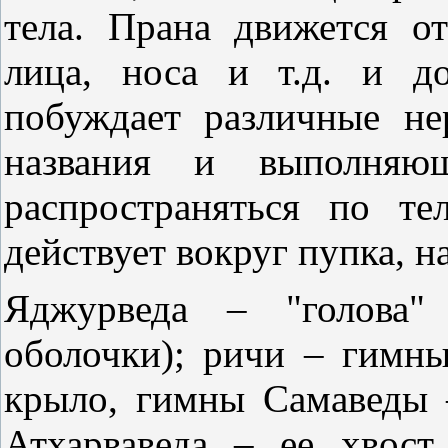
тела. Прана движется о
лица, носа и т.д. и д
побуждает различные н
названия и выполняющ
распространяться по те
действует вокруг пупка, н
Яджурведа – "голова" 
оболочки); ричи – гимны
крыло, гимны Самаведы 
Атхарваведа – ее хвос