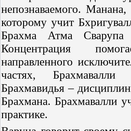
непознаваемого. Манана,
которому учит Бхригувал
Брахма Атма Сварупа з
Концентрация помог
направленного исключите
частях, Брахмавалли 
Брахмавидья – дисциплин
Брахмана. Брахмавалли уч
практике.
Варуна говорит своему с