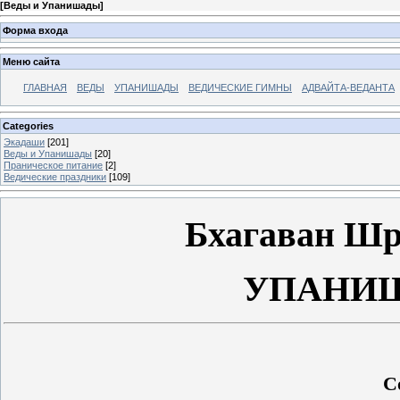
[
Веды и Упанишады
]
Форма входа
Меню сайта
ГЛАВНАЯ
ВЕДЫ
УПАНИШАДЫ
ВЕДИЧЕСКИЕ ГИМНЫ
АДВАЙТА-ВЕДАНТА
Categories
Экадаши
[201]
Веды и Упанишады
[20]
Праническое питание
[2]
Ведические праздники
[109]
Бхагаван Шр
УПАНИШ
С