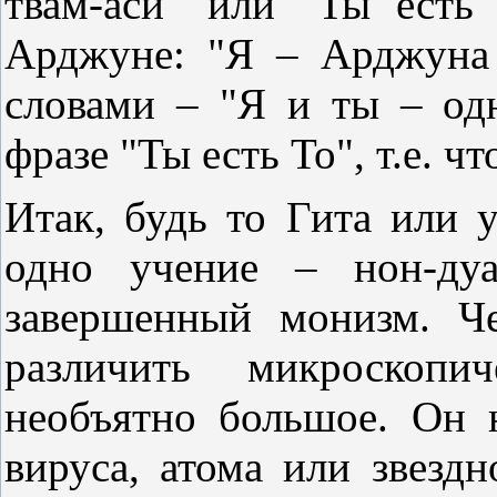
твам-аси" или "Ты есть
Арджуне: "Я – Арджуна
словами – "Я и ты – од
фразе "Ты есть То", т.е. ч
Итак, будь то Гита или 
одно учение – нон-дуа
завершенный монизм. Че
различить микроскопи
необъятно большое. Он 
вируса, атома или звезд