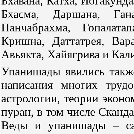
Бхавана, Катха, Йогакунд
Бхасма, Даршана, Гана
Панчабрахма, Гопалатап
Кришна, Даттатрея, Вара
Авьякта, Хайягрива и Кал
Упанишады явились такж
написания многих трудо
астрологии, теории эконо
пуран, в том числе Сканда
Веды и упанишады – са