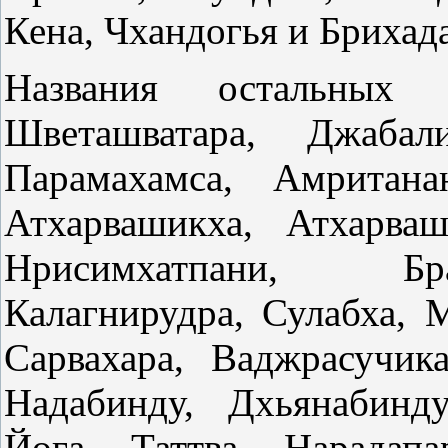
Кена, Чхандогья и Брихад
Названия остальных 
Шветашватара, Джабал
Парамахамса, Амритана
Атхарвашикха, Атхарва
Нрисимхатпани, Бр
Калагнирудра, Сулабха, 
Сарвахара, Ваджрасучик
Надабинду, Дхьянабинду
Йога, Таттва, Нарадапа