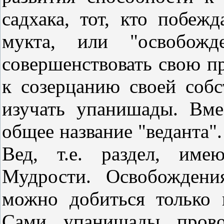
садхака, тот, кто побежд
мукта, или "освобож
совершенствовать свою п
к созерцанию своей соб
изучать упанишады. Вме
общее название "веданта"
Вед, т.е. раздел, им
Мудрости. Освобождени
можно добиться только
Сами упанишады прово