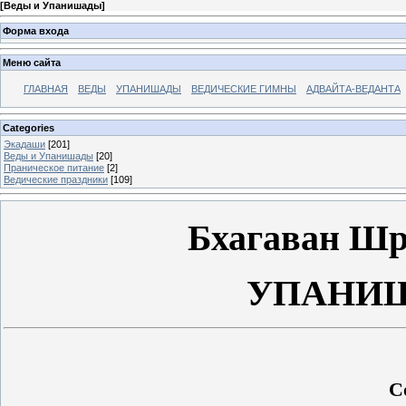
[
Веды и Упанишады
]
Форма входа
Меню сайта
ГЛАВНАЯ
ВЕДЫ
УПАНИШАДЫ
ВЕДИЧЕСКИЕ ГИМНЫ
АДВАЙТА-ВЕДАНТА
Categories
Экадаши
[201]
Веды и Упанишады
[20]
Праническое питание
[2]
Ведические праздники
[109]
Бхагаван Шр
УПАНИШ
С