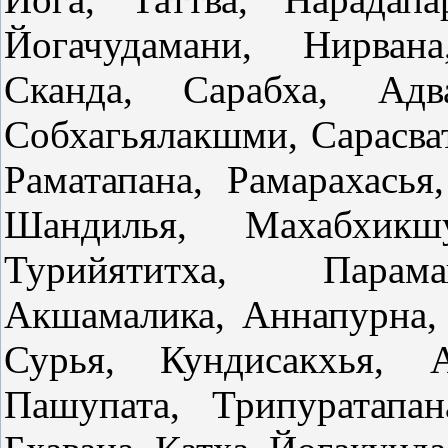
Йогачудамани, Нирван
Сканда, Сарабха, Адва
Собхагьялакшми, Сарасват
Раматапана, Рамарахасья
Шандилья, Махабхикш
Турийятитха, Парама
Акшамалика, Аннапурна,
Сурья, Кундисакхья, А
Пашупата, Трипуратапан