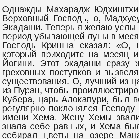
Однажды Махарадж Юдхиштхир
Верховный Господь, о, Мадху
Экадаши. Теперь я желаю услыш
период убывающей луны в мес
Господь Кришна сказал: «О, 
который приходитс на месяц и
Йогини. Этот экадаши сразу 
греховных поступков и вызволя
существования. О, лучший из ц
из Пуран, чтобы проиллюстриров
Кубера, царь Алокапури, был 
регулярно поклонялся Господу
имени Хема. Жену Хемы звал
знала себе равных, и Хема был
собирал цветы на озере Ман