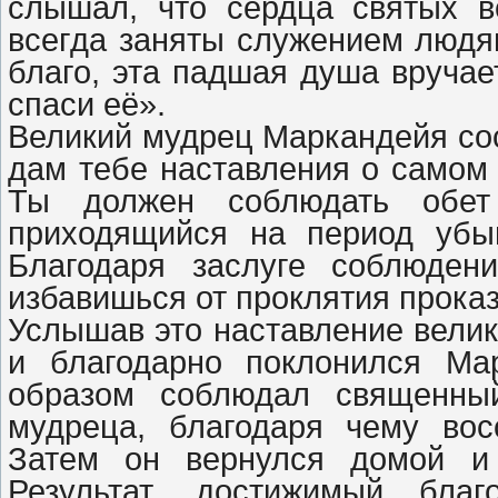
слышал, что сердца святых в
всегда заняты служением людя
благо, эта падшая душа вручае
спаси её».
Великий мудрец Маркандейя сос
дам тебе наставления о самом 
Ты должен соблюдать обет 
приходящийся на период убы
Благодаря заслуге соблюден
избавишься от проклятия прока
Услышав это наставление вели
и благодарно поклонился Ма
образом соблюдал священный
мудреца, благодаря чему вос
Затем он вернулся домой и 
Результат, достижимый бла