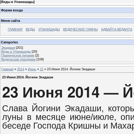
[
Веды и Упанишады
]
Форма входа
Меню сайта
ГЛАВНАЯ
ВЕДЫ
УПАНИШАДЫ
ВЕДИЧЕСКИЕ ГИМНЫ
АДВАЙТА-ВЕДАНТА
Categories
Экадаши
[201]
Веды и Упанишады
[20]
Праническое питание
[2]
Ведические праздники
[109]
Главная
»
2014
»
Июнь
»
22
» 23 Июня 2014. Йогини Экадаши
23 Июня 2014. Йогини Экадаши
23 Июня 2014 — 
Слава Йогини Экадаши, котор
луны в месяце июне/июле, оп
беседе Господа Кришны и Мах