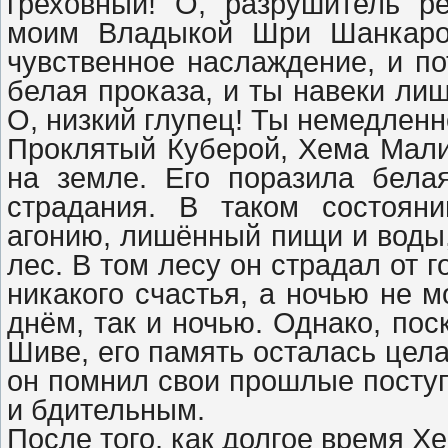
греховный! О, разрушитель р
моим Владыкой Шри Шанкарой
чувственное наслаждение, и по
белая проказа, и ты навеки ли
О, низкий глупец! Ты немедлен
Проклятый Куберой, Хема Мали
на земле. Его поразила бела
страдания. В таком состоян
агонию, лишённый пищи и воды,
лес. В том лесу он страдал от 
никакого счастья, а ночью не м
днём, так и ночью. Однако, пос
Шиве, его память осталась цела
он помнил свои прошлые поступ
и бдительным.
После того, как долгое время Хе