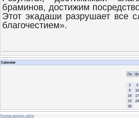
браминов, достижим посредств
Этот экадаши разрушает все с
благочестием».
Calendar
Пн
Вт
2
3
9
10
16
17
23
24
30
Полная версия сайта