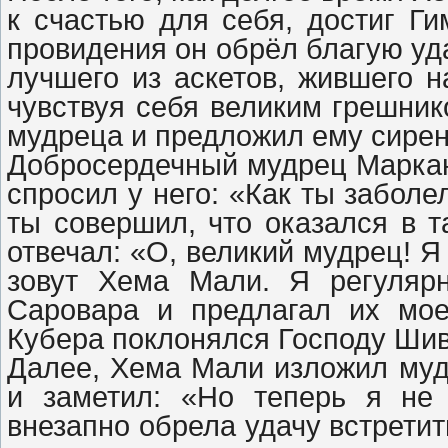
к счастью для себя, достиг Ги
провидения он обрёл благую уд
лучшего из аскетов, жившего 
чувствуя себя великим грешник
мудреца и предложил ему сире
Добросердечный мудрец Маркан
спросил у него: «Как ты заболе
ты совершил, что оказался в 
отвечал: «О, великий мудрец! Я
зовут Хема Мали. Я регуляр
Саровара и предлагал их мо
Кубера поклонялся Господу Ши
Далее, Хема Мали изложил муд
и заметил: «Но теперь я не
внезапно обрела удачу встретит