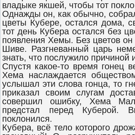
владыке якшей, чтобы тот покл
Однажды он, как обычно, собрал
цветы Кубере, остался дома, с
тот день Кубера остался без ц
появления Хемы. Без цветов он
Шиве. Разгневанный царь нем
знать, что послужило причиной 
Спустя какое-то время гонец в
Хема наслаждается общество
услышал эти слова гонца, то гн
приказал своим слугам доста
совершил ошибку, Хема Мали
предстал перед Куберой. В
поклонился.
Кубера, всё тело которого дрож