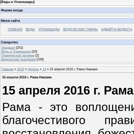
[
Веды и Упанишады
]
Форма входа
Меню сайта
ГЛАВНАЯ
ВЕДЫ
УПАНИШАДЫ
ВЕДИЧЕСКИЕ ГИМНЫ
АДВАЙТА-ВЕДАНТА
Categories
Экадаши
[201]
Веды и Упанишады
[20]
Праническое питание
[2]
Ведические праздники
[109]
Главная
»
2016
»
Апрель
»
14
» 15 апреля 2016 г. Рама Навами
15 апреля 2016 г. Рама Навами
15 апреля 2016 г. Рам
Рама - это воплощени
благочестивого пра
восстановления божест