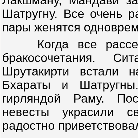
Лакшману, Мандави за
Шатругну. Все очень р
пары женятся одноврем
Когда все рассели
бракосочетания. С
Шрутакирти встали н
Бхараты и Шатругны
гирляндой Раму. По
невесты украсили с
радостно приветствова