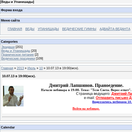
[
Веды и Упанишады
]
Форма входа
Меню сайта
ГЛАВНАЯ
ВЕДЫ
УПАНИШАДЫ
ВЕДИЧЕСКИЕ ГИМНЫ
АДВАЙТА-ВЕДАНТА
Categories
Экадаши
[201]
Веды и Упанишады
[20]
Праническое питание
[2]
Ведические праздники
[109]
Главная
»
2013
»
Июль
»
10
» 10.07.13 в 19:00(мск).
10.07.13 в 19:00(мск).
Дмитрий Лапшинов. Праноедение.
Начало вебинара в 19:00. Тема: "Тело Света. Ворос-ответ".
Страница ведущего: 
Дмитрий Л
e-mail: 
Отправить письмо 
Видеозапись вебинара 10.
Войти на вебинар.
Calendar