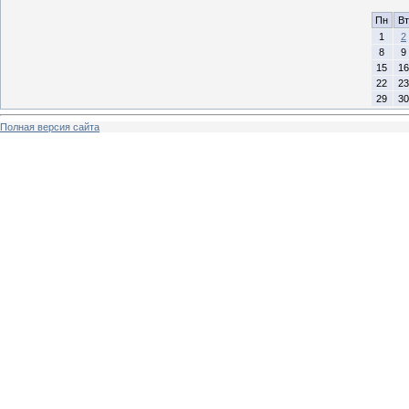
Пн
Вт
1
2
8
9
15
16
22
23
29
30
Полная версия сайта