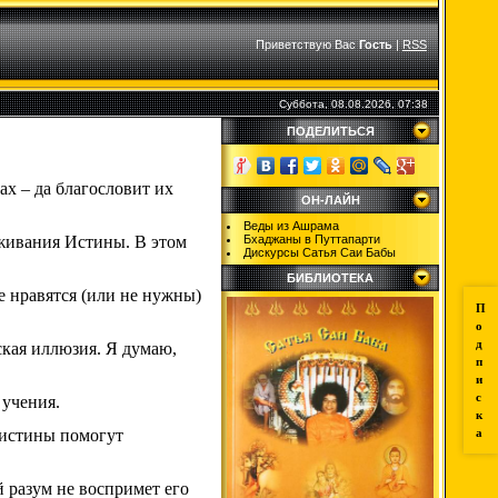
Приветствую Вас
Гость
|
RSS
Суббота, 08.08.2026, 07:38
ПОДЕЛИТЬСЯ
ах – да благословит их
ОН-ЛАЙН
Веды из Ашрама
живания Истины. В этом
Бхаджаны в Путтапарти
Дискурсы Сатья Саи Бабы
БИБЛИОТЕКА
е нравятся (или не нужны)
П
о
д
ская иллюзия. Я думаю,
п
и
с
 учения.
к
 истины помогут
а
 разум не воспримет его