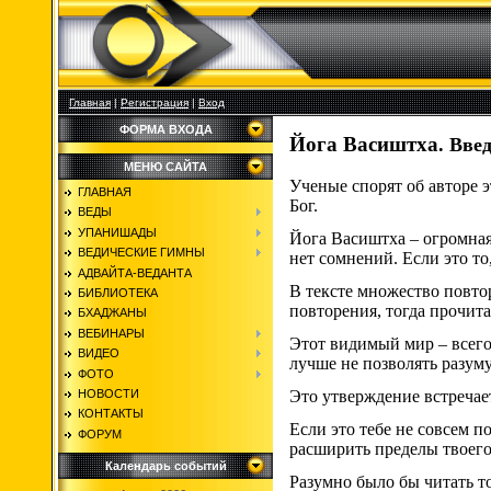
Главная
|
Регистрация
|
Вход
ФОРМА ВХОДА
Йога Васиштха
.
Введ
МЕНЮ САЙТА
Ученые спорят об авторе 
ГЛАВНАЯ
Бог.
ВЕДЫ
УПАНИШАДЫ
Йога Васиштха – огромна
ВЕДИЧЕСКИЕ ГИМНЫ
нет сомнений. Если это то
АДВАЙТА-ВЕДАНТА
В тексте множество повтор
БИБЛИОТЕКА
повторения, тогда прочита
БХАДЖАНЫ
ВЕБИНАРЫ
Этот видимый мир – всего
ВИДЕО
лучше не позволять разуму
ФОТО
НОВОСТИ
Это утверждение встречает
КОНТАКТЫ
Если это тебе не совсем 
ФОРУМ
расширить пределы твоего
Календарь событий
Разумно было бы читать т