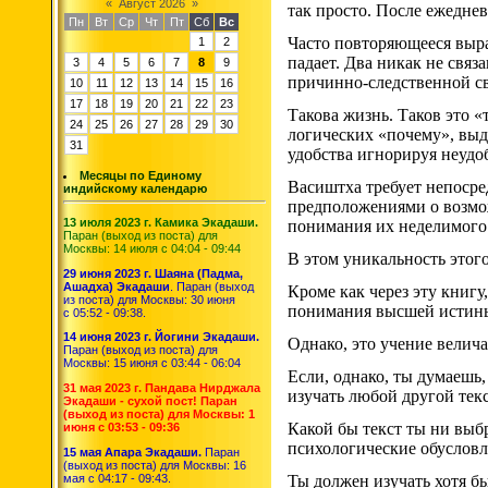
«
Август 2026
»
так просто. После ежедне
Пн
Вт
Ср
Чт
Пт
Сб
Вс
Часто повторяющееся выра
1
2
падает. Два никак не свя
3
4
5
6
7
8
9
причинно-следственной св
10
11
12
13
14
15
16
17
18
19
20
21
22
23
Такова жизнь. Таков это
«
24
25
26
27
28
29
30
логических «почему», выд
31
удобства игнорируя неудо
Месяцы по Единому
Васиштха требует непосре
индийскому календарю
предположениями о возмо
13 июля 2023 г. Камика Экадаши.
понимания их неделимого 
Паран (выход из поста) для
Москвы: 14 июля с 04:04 - 09:44
В этом уникальность этог
29 июня 2023 г. Шаяна (Падма,
Ашадха) Экадаши
. Паран (выход
Кроме как через эту книгу
из поста) для Москвы: 30 июня
понимания высшей истины,
с 05:52 - 09:38.
14 июня 2023 г. Йогини Экадаши.
Однако, это учение велич
Паран (выход из поста) для
Москвы: 15 июня с 03:44 - 06:04
Если, однако, ты думаешь,
31 мая 2023 г. Пандава Нирджала
изучать любой другой тек
Экадаши - сухой пост! Паран
(выход из поста) для Москвы: 1
Какой бы текст ты ни выб
июня с 03:53 - 09:36
психологические обусловл
15 мая Апара Экадаши.
Паран
(выход из поста) для Москвы: 16
мая с 04:17 - 09:43.
Ты должен изучать хотя бы