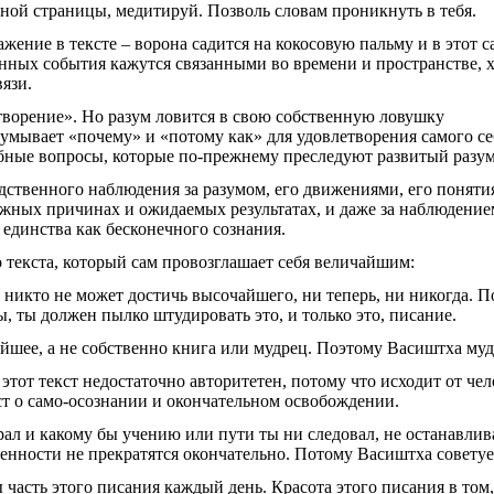
вной страницы, медитируй. Позволь словам проникнуть в тебя.
жение в тексте – ворона садится на кокосовую пальму и в этот 
занных события кажутся связанными во времени и пространстве, 
язи.
творение». Но разум ловится в свою собственную ловушку
умывает «почему» и «потому как» для удовлетворения самого се
бные вопросы, которые по-прежнему преследуют развитый разум
дственного наблюдения за разумом, его движениями, его поняти
жных причинах и ожидаемых результатах, и даже за наблюдение
единства как бесконечного сознания.
о текста, который сам провозглашает себя величайшим:
, никто не может достичь высочайшего, ни теперь, ни никогда. П
 ты должен пылко штудировать это, и только это, писание.
айшее, а не собственно книга или мудрец. Поэтому Васиштха муд
 этот текст недостаточно авторитетен, потому что исходит от че
ст о само-осознании и окончательном освобождении.
рал и какому бы учению или пути ты ни следовал, не останавлив
енности не прекратятся окончательно. Потому Васиштха совету
 часть этого писания каждый день. Красота этого писания в том,