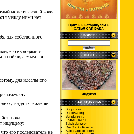
самый момент зрелый кокос
хотя между ними нет
Притчи и истории, том 1.
САТЬЯ САИ БАБА
ПОИСК
бя, для собственного
.
ями, его выводами и
ФОТО
м и наблюдаемым – и
оэтому, для идеального
ро замечает:
Индуизм
НАШИ ДРУЗЬЯ
ловека, тогда ты можешь
Bhajans.ru
RadioSai.org
Scriptures.ru
айся, пока
Сатья Саи.ru
ет ищущему:
Saiwisdom.com
Om Sri Sai Ram.ru
Saibabaofindia.com
 что его последователь не