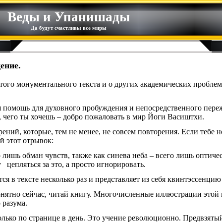
Веды и Упанишады
Да будут счастливы все миры
ение.
этого монументального текста и о других академических проблем
я помощь для духовного пробуждения и непосредственного пере
, чего ты хочешь – добро пожаловать в мир Йоги Васиштхи.
ений, которые, тем не менее, не совсем повторения. Если тебе н
й этот отрывок:
 лишь обман чувств, также как синева неба – всего лишь оптиче
 цепляться за это, а просто игнорировать.
ся в тексте несколько раз и представляет из себя квинтэссенцию
понятно сейчас, читай книгу. Многочисленные иллюстрации этой
 разума.
олько по странице в день. Это учение революционно. Предвзятый