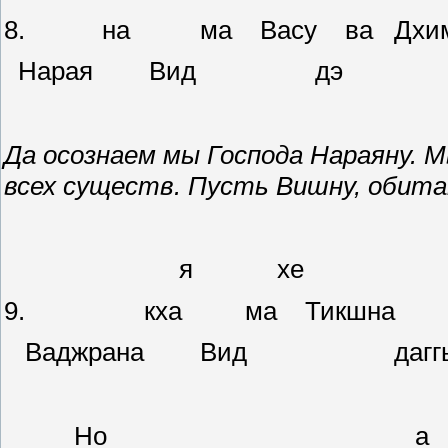
8. на ма Васу ва Дхимахи
Нарая Вид
Да осознаем мы Господа Нараяну. 
всех существ. Пусть Вишну, обита
я хе 
9. кха ма Тикшна тр
Ваджрана Вид дагг
Но а