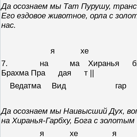
Да осознаем мы Тат Пурушу, тран
Его ездовое животное, орла с зол
нас.
я хе
7. на ма Хиранья бха Д
Брахма Пра дая т ||
Ведатма В
Да осознаем мы Наивысший Дух, в
на Хиранья-Гарбху, Бога с золотым
я хе я