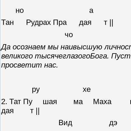
но а
Тан Рудрах Пра дая т ||
чо
Да осознаем мы наивысшую личнос
великого тысячеглазогоБога. Пуст
просветит нас.
ру хе
2. Тат Пу шая ма Маха ва
дая т ||
Вид 