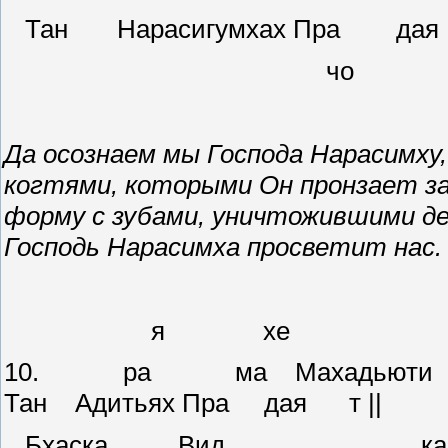
Тан Нарасигумхах Пра дая
чо
Да осознаем мы Господа Нарасимху,
когтями, которыми Он пронзает з
форму с зубами, уничтожившими 
Господь Нарасимха просветит нас.
я хе 
10. ра ма Махадьюти ра
Тан Адитьях Пра дая т ||
Бхаска В