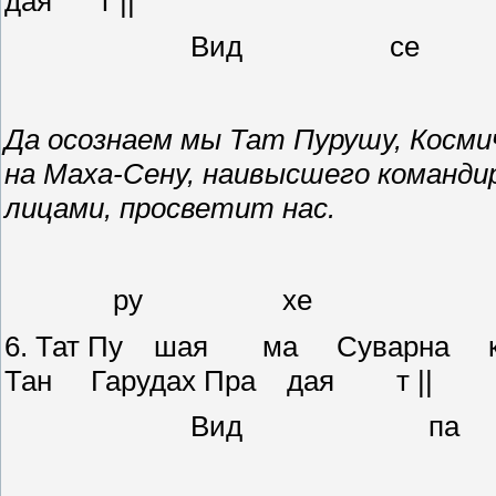
дая т ||
Вид 
Да осознаем мы Тат Пурушу, Косм
на Маха-Сену, наивысшего команди
лицами, просветит нас.
ру хе
6. Тат Пу шая ма Суварна к
Тан Гарудах Пра дая т ||
Вид 