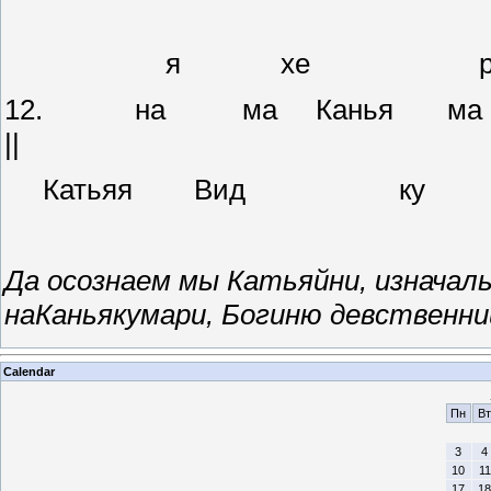
я хе р
12. на ма Канья ма Дхи
||
Катьяя В
Да осознаем мы Катьяйни, изнача
наКаньякумари, Богиню девственни
Calendar
Пн
Вт
3
4
10
11
17
18