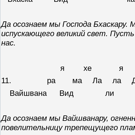
Да осознаем мы Господа Бхаскару.
испускающего великий свет. Пусть
нас.
я хе 
11. ра ма Ла ла Дхимах
Вайшвана В
Да осознаем мы Вайшванару, огнен
повелительницу трепещущего плам