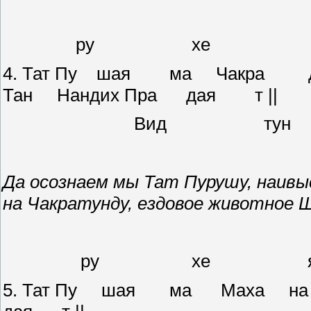
ру хе
4. Тат Пу шая ма Чакра д
Тан Нандих Пра дая т ||
Вид т
Да осознаем мы Тат Пурушу, наив
на Чакратунду, ездовое животное 
ру хе 
5. Тат Пу шая ма Маха на 