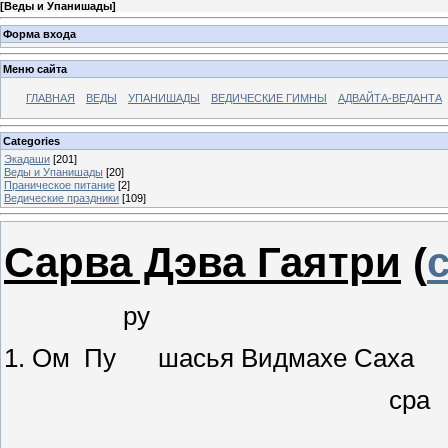
[
Веды и Упанишады
]
Форма входа
Меню сайта
ГЛАВНАЯ
ВЕДЫ
УПАНИШАДЫ
ВЕДИЧЕСКИЕ ГИМНЫ
АДВАЙТА-ВЕДАНТА
Categories
Экадаши
[201]
Веды и Упанишады
[20]
Праническое питание
[2]
Ведические праздники
[109]
Сарва Дэва Гаятри
(
ру 
1. Ом Пу шасья Видмахе Сах
сра 