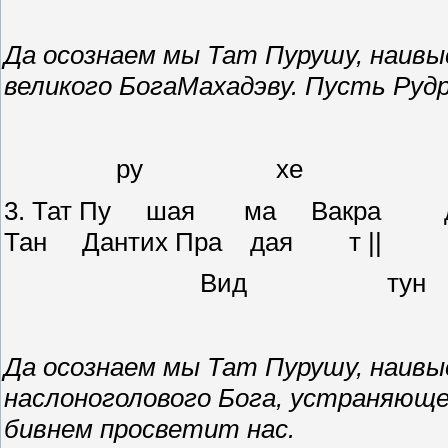
Да осознаем мы Тат Пурушу, наив
великого БогаМахадэву. Пусть Руд
ру хе
3. Тат Пу шая ма Вакра д
Тан Дантих Пра дая т ||
Вид т
Да осознаем мы Тат Пурушу, наив
наслоноголового Бога, устраняюще
бивнем просветит нас.