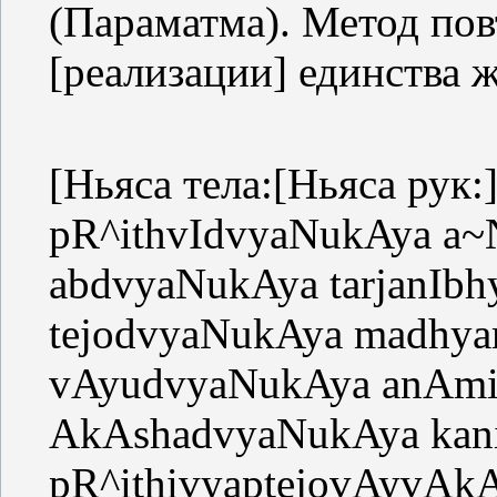
(Параматма). Метод пов
[реализации] единства 
[Ньяса тела:[Ньяса рук:
pR^ithvIdvyaNukAya 
abdvyaNukAya tarjanI
tejodvyaNukAya madh
vAyudvyaNukAya anA
AkAshadvyaNukAya ka
pR^ithivyaptejovAyvA