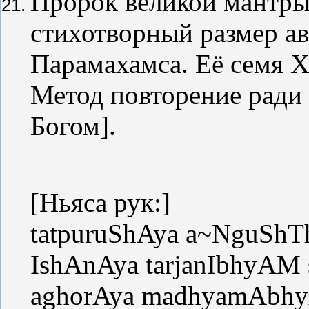
Пророк великой мантры 
стихотворный размер ав
Парамахамса. Её семя Ха
Метод повторение ради 
Богом].
[Ньяса рук:]
tatpuruShAya a~NguS
IshAnAya tarjanIbhyAM
aghorAya madhyamAbh