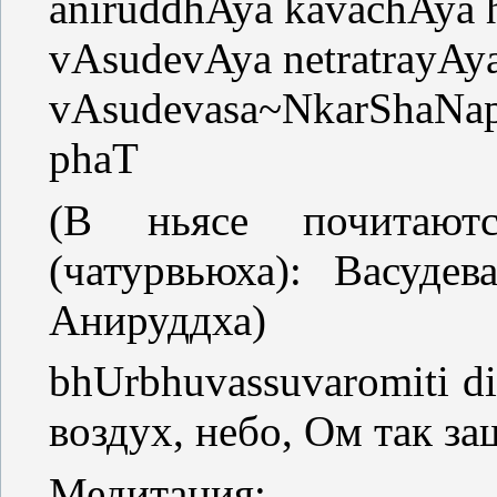
aniruddhAya kavachAya
vAsudevAya netratrayAy
vAsudevasa~NkarShaNap
phaT
(В ньясе почитают
(чатурвьюха): Васуде
Анируддха)
bhUrbhuvassuvaromiti d
воздух, небо, Ом так з
Медитация: