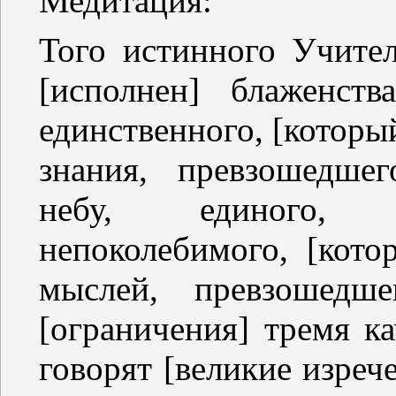
Медитация:
Того истинного Учител
[исполнен] блаженст
единственного, [которы
знания, превзошедшег
небу, единого, в
непоколебимого, [кото
мыслей, превзошедше
[ограничения] тремя ка
говорят [великие изреч