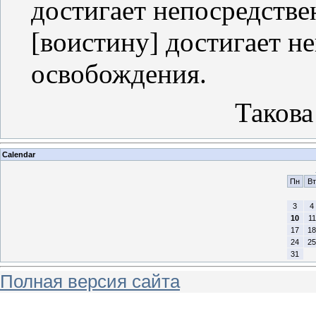
достигает непосредстве
[воистину] достигает н
освобождения.
Такова
Calendar
Пн
Вт
3
4
10
11
17
18
24
25
31
Полная версия сайта