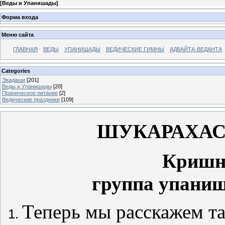
[
Веды и Упанишады
]
Форма входа
Меню сайта
ГЛАВНАЯ
ВЕДЫ
УПАНИШАДЫ
ВЕДИЧЕСКИЕ ГИМНЫ
АДВАЙТА-ВЕДАНТА
Categories
Экадаши
[201]
Веды и Упанишады
[20]
Праническое питание
[2]
Ведические праздники
[109]
ШУКАРАХАС
Кришн
группа упаниш
Теперь мы расскажем т