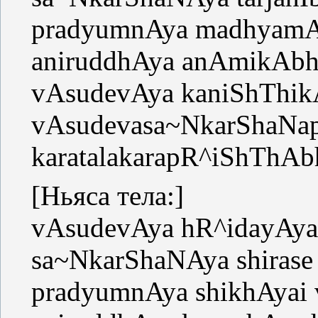
pradyumnAya madhyam
aniruddhAya anAmikA
vAsudevAya kaniShThi
vAsudevasa~NkarShaNa
karatalakarapR^iShThA
[Ньяса тела:]
vAsudevAya hR^idayAy
sa~NkarShaNAya shiras
pradyumnAya shikhAyai