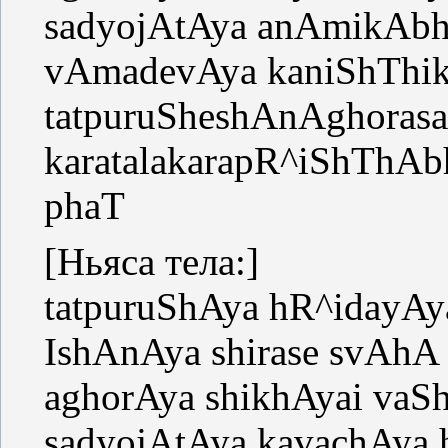
sadyojAtAya anAmikA
vAmadevAya kaniShTh
tatpuruSheshAnAghora
karatalakarapR^iShTh
phaT
[Ньяса тела:]
tatpuruShAya hR^idayA
IshAnAya shirase svAhA
aghorAya shikhAyai vaS
sadyojAtAya kavachAya