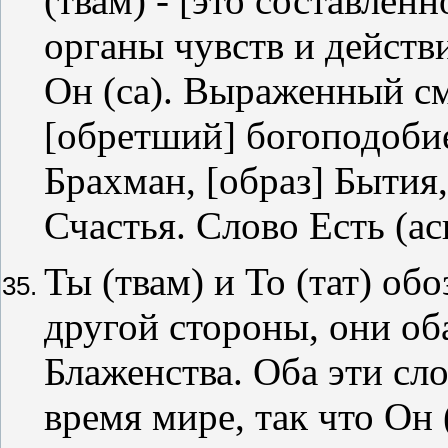
(твам) - [это составленн
органы чувств и действ
Он (са). Выраженный смы
[обретший] богоподоби
Брахман, [образ] Бытия
Счастья. Слово Есть (ас
Ты (твам) и То (тат) об
другой стороны, они об
Блаженства. Оба эти сл
время мире, так что Он 