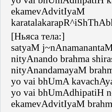
ekamevAdv
karatalakarapR^iShThA
[Ньяса тела:]
satyaM j~nAnamanantaM
nityAnando brahma shir
nityAnandamayaM brahm
yo vai bhUmA kavachAy
yo vai bhUmAdhipatiH n
ekamevAdvitIyaM brahma