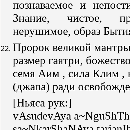
познаваемое и непост
Знание, чистое, п
нерушимое, образ Бытия
Пророк великой мантры
размер гаятри, божеств
семя Аим , сила Клим ,
(джапа) ради освобожде
[Ньяса рук:]
vAsudevAya a~NguShT
sa~NkarShaNAya tarja