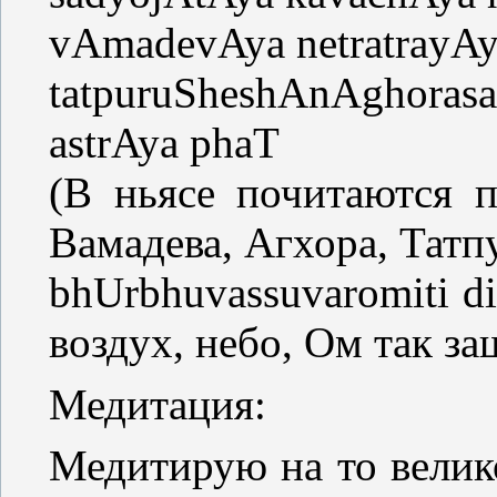
vAmadevAya netratrayA
tatpuruSheshAnAghor
astrAya phaT
(В ньясе почитаются 
Вамадева, Агхора, Тат
bhUrbhuvassuvaromiti d
воздух, небо, Ом так з
Медитация:
Медитирую на то велико