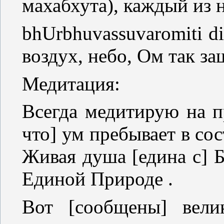
махабхута), каждый из н
bhUrbhuvassuvaromiti d
воздух, небо, Ом так з
Медитация:
Всегда медитирую на пр
что] ум пребывает в со
Живая душа [едина с] Б
Единой Природе .
Вот [сообщены] вели