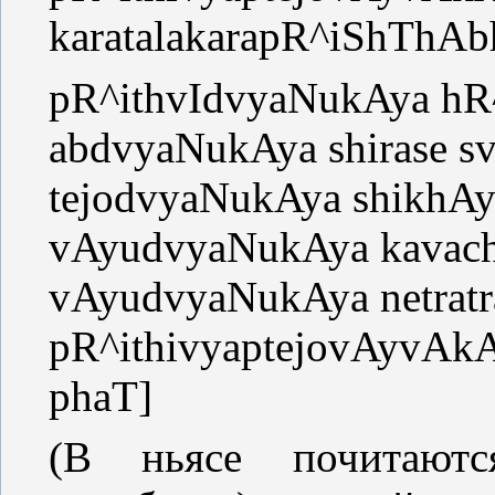
karatalakarapR^iShThA
pR^ithvIdvyaNukAya hR
abdvyaNukAya shirase 
tejodvyaNukAya shikhAy
vAyudvyaNukAya kavac
vAyudvyaNukAya netrat
pR^ithivyaptejovAyv
phaT]
(В ньясе почитаютс