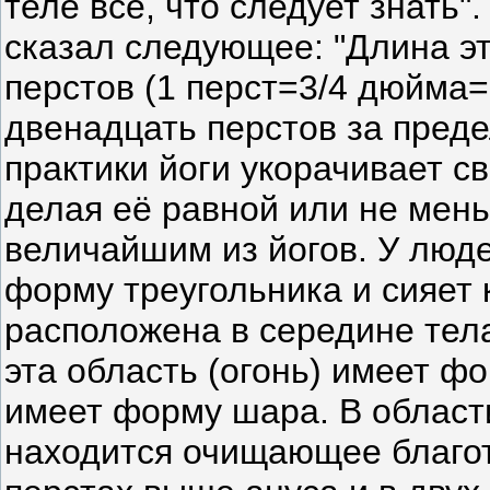
теле всё, что следует знать"
сказал следующее: "Длина эт
перстов (1 перст=3/4 дюйма=
двенадцать перстов за преде
практики йоги укорачивает св
делая её равной или не мень
величайшим из йогов. У люде
форму треугольника и сияет 
расположена в середине тел
эта область (огонь) имеет ф
имеет форму шара. В област
находится очищающее благот