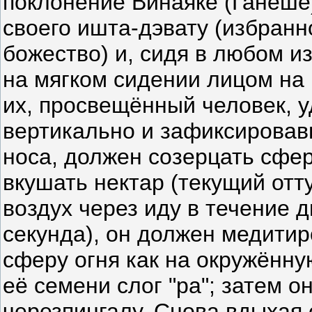
поклонение Винаяке (Ганеше
своего ишта-дэвату (избран
божество) и, сидя в любом 
на мягком сидении лицом на 
их, просвещённый человек, 
вертикально и зафиксировав
носа, должен созерцать сфе
вкушать нектар (текущий отту
воздух через иду в течение 
секунда), он должен медити
сферу огня как на окружённ
её семени слог "ра"; затем 
черезпингалу. Снова вдыхая 