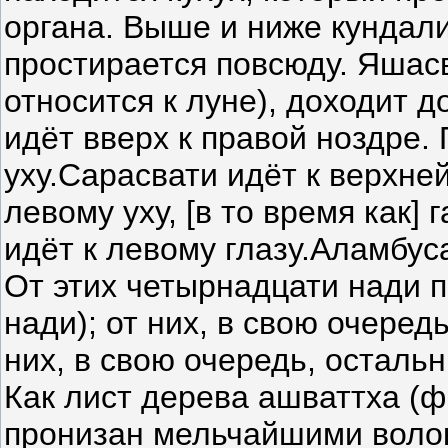
органа. Выше и ниже кундали
простирается повсюду. Яшасв
относится к луне), доходит д
идёт вверх к правой ноздре.
уху.Сарасвати идёт к верхней
левому уху, [в то время как]
идёт к левому глазу.Аламбуса
От этих четырнадцати нади 
нади); от них, в свою очеред
них, в свою очередь, остальн
Как лист дерева ашваттха (ф
пронизан мельчайшими волок