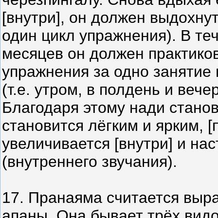
[внутри], он должен выдохнут
один цикл упражнения). В те
месяцев он должен практиков
упражнения за одно занятие 
(т.е. утром, в полдень и веч
Благодаря этому нади стано
становится лёгким и ярким, 
увеличивается [внутри] и на
(внутреннего звучания).
17. Пранаяма считается выр
апаны. Она бывает трёх видов