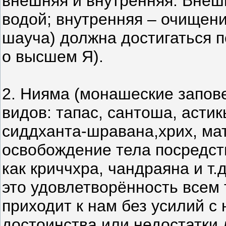
внешняя и внутренняя. Внеш
водой; внутренняя – очищени
шауча) должна достигаться 
о высшем Я).
2. Нияма (монашеские запове
видов: тапас, сантоша, асти
сиддханта-шравана,хрих, мат
освобождение тела посредст
как криччхра, чандраяна и т.
это удовлетворённость всем 
приходит к нам без усилий с
достоинства или недостатки д