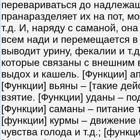
перевариваться до надлежащ
пранаразделяет их на пот, мо
т.д. И, наряду с саманой, он
всем нади и перемещается в
выводит урину, фекалии и т.д
которые связаны с внешним 
выдох и кашель. [Функции] а
[Функции] вьяны – [такие дей
взятие. [Функции] уданы – п
[Функции] саманы – питание те
[функции] курмы – движение 
чувства голода и т.д.; [функц