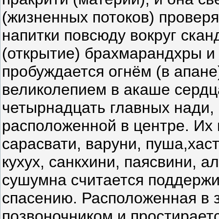
(жизненных потоков) провер
напитки повсюду вокруг скан
(открытие) брахмарандхры и 
пробуждается огнём (в апане
великолепием в акаше сердц
четырнадцать главных нади,
расположенной в центре. Их 
сарасвати, варуни, пуша,хас
кухух, санкхини, паясвини, а
сушумна считается поддержи
спасению. Расположенная в з
позвоночником и простирает