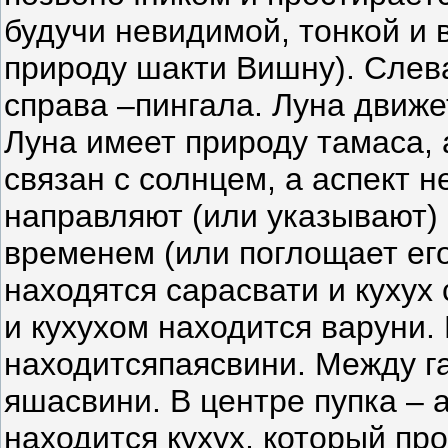
будучи невидимой, тонкой и
природу шакти Вишну). Слев
справа –пингала. Луна движет
Луна имеет природу тамаса, 
связан с солнцем, а аспект н
направляют (или указывают)
временем (или поглощает ег
находятся сарасвати и кухух
и кухухом находится варуни.
находитсяпаясвини. Между г
яшасвини. В центре пупка –
находится кухух, который пр