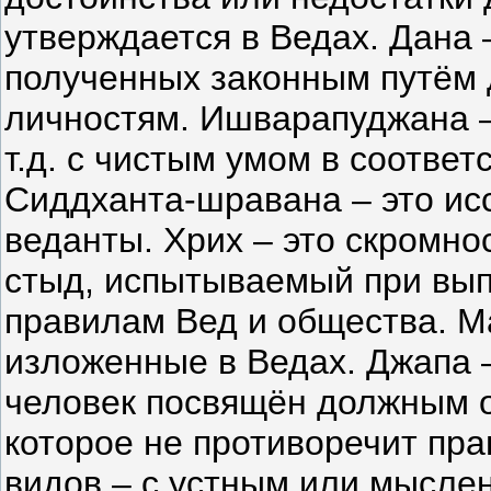
утверждается в Ведах. Дана 
полученных законным путём д
личностям. Ишварапуджана –
т.д. с чистым умом в соотве
Сиддханта-шравана – это ис
веданты. Хрих – это скромно
стыд, испытываемый при вып
правилам Вед и общества. Ма
изложенные в Ведах. Джапа –
человек посвящён должным о
которое не противоречит пр
видов – с устным или мысл