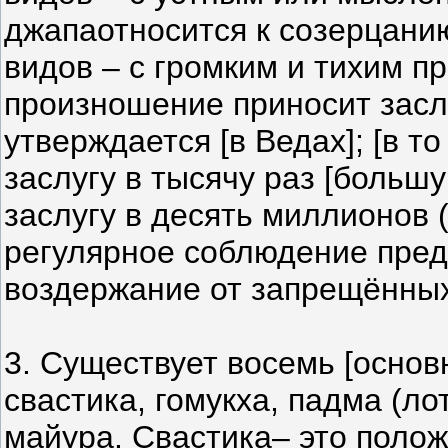
джапаотносится к созерцани
видов – с громким и тихим 
произношение приносит заслу
утверждается [в Ведах]; [в то
заслугу в тысячу раз [больш
заслугу в десять миллионов (
регулярное соблюдение пред
воздержание от запрещённых
3. Существует восемь [основ
свастика, гомукха, падма (лот
майура. Свастика– это полож