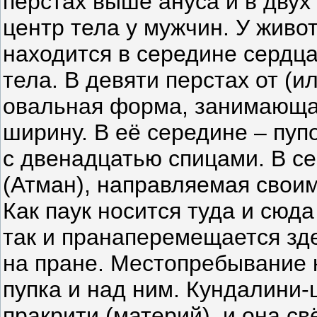
перстах выше ануса и в двух
центр тела у мужчин. У живо
находится в середине сердца
тела. В девяти перстах от (
овальная форма, занимающая
ширину. В её середине – пуп
с двенадцатью спицами. В с
(Атман), направляемая свои
Как паук носится туда и сюда
так и пранаперемещается зде
на пране. Местопребывание 
пупка и над ним. Кундалини
пракрити (материй), и она с