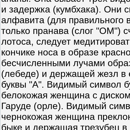
и задержка (кумбхака). Они с
алфавита (для правильного 
только пранава (слог "ОМ") 
лотоса, следует медитироват
кончике носа в образе красн
бесчисленными лучами обра
(лебеде) и держащей жезл в 
буквы "А". Видимый символ б
белокожая женщина с диском
Гаруде (орле). Видимый симв
чернокожая женщина преклон
быке и держащая трезубец в