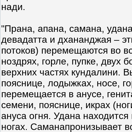
нади.
"Прана, апана, самана, удана,
девадатта и дхананджая – э
потоков) перемещаются во в
ноздрях, горле, пупке, двух 
верхних частях кундалини. В
пояснице, лодыжках, носе, го
перемещается в анусе, генит
семени, пояснице, икрах (ног
ануса огня. Удана находится 
ногах. Саманапронизывает вс