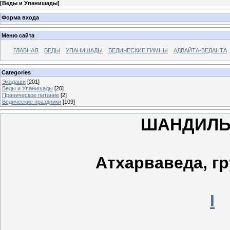
[
Веды и Упанишады
]
Форма входа
Меню сайта
ГЛАВНАЯ
ВЕДЫ
УПАНИШАДЫ
ВЕДИЧЕСКИЕ ГИМНЫ
АДВАЙТА-ВЕДАНТА
Categories
Экадаши
[201]
Веды и Упанишады
[20]
Праническое питание
[2]
Ведические праздники
[109]
ШАНДИЛЬ
Атхарваведа,
гр
I