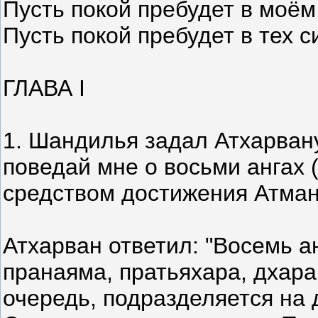
Пусть покой пребудет в моём
Пусть покой пребудет в тех с
ГЛАВА I
1. Шандилья задал Атхарвану
поведай мне о восьми ангах (
средством достижения Атман
Атхарван ответил: "Восемь ан
пранаяма, пратьяхара, дхара
очередь, подразделяется на д