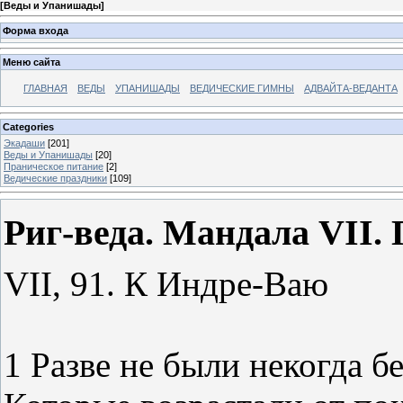
[
Веды и Упанишады
]
Форма входа
Меню сайта
ГЛАВНАЯ
ВЕДЫ
УПАНИШАДЫ
ВЕДИЧЕСКИЕ ГИМНЫ
АДВАЙТА-ВЕДАНТА
Categories
Экадаши
[201]
Веды и Упанишады
[20]
Праническое питание
[2]
Ведические праздники
[109]
Риг-веда. Мандала VII. 
VII, 91. К Индре-Ваю
1 Разве не были некогда б