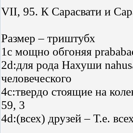
VII, 95. К Сарасвати и Сар
Размер – триштубх
1c мощно обгоняя prababa
2d:для рода Нахуши nahusa
человеческого
4c:твердо стоящие на колен
59, 3
4d:(всех) друзей – Т.е. все