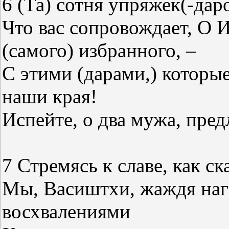
6 (Та) сотня упряжек(-даро
Что вас сопровождает, О И
(самого) избранного, –
С этими (дарами,) которые
наши края!
Испейте, о два мужа, пре
7 Стремясь к славе, как ск
Мы, Васиштхи, жаждя наг
восхвалениями