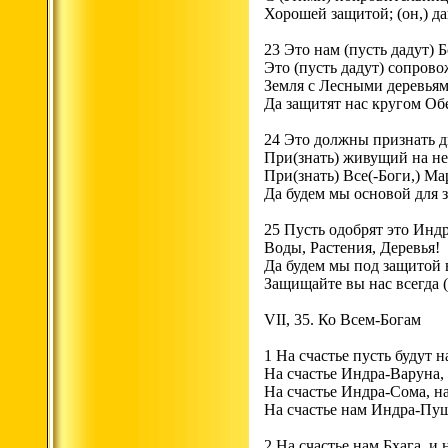
Хорошей защитой; (он,) д
23 Это нам (пусть дадут) Б
Это (пусть дадут) сопрово
Земля с Лесными деревья
Да защитят нас кругом Об
24 Это должны признать 
При(знать) живущий на н
При(знать) Все(-Боги,) М
Да будем мы основой для 
25 Пусть одобрят это Индр
Воды, Растения, Деревья!
Да будем мы под защитой 
Защищайте вы нас всегда 
VII, 35. Ко Всем-Богам
1 На счастье пусть будут 
На счастье Индра-Варуна,
На счастье Индра-Сома, на
На счастье нам Индра-Пуш
2 На счастье нам Бхага, и 