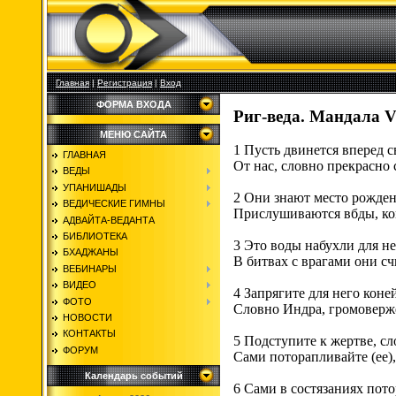
Главная
|
Регистрация
|
Вход
ФОРМА ВХОДА
Риг-веда. Мандала VI
МЕНЮ САЙТА
1 Пусть двинется вперед 
ГЛАВНАЯ
От нас, словно прекрасно
ВЕДЫ
УПАНИШАДЫ
2 Они знают место рождень
ВЕДИЧЕСКИЕ ГИМНЫ
Прислушиваются вбды, кон
АДВАЙТА-ВЕДАНТА
БИБЛИОТЕКА
3 Это воды набухли для не
БХАДЖАНЫ
В битвах с врагами они с
ВЕБИНАРЫ
ВИДЕО
4 Запрягите для него коне
ФОТО
Словно Индра, громоверж
НОВОСТИ
КОНТАКТЫ
5 Подступите к жертве, сл
ФОРУМ
Сами поторапливайте (ее),
Календарь событий
6 Сами в состязаниях пото