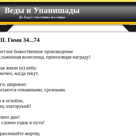
Веды и Упанишады
Да будут счастливы все миры
I. Гимн 34...74
светлое божественное произведение
 слаженная колесница, приносящая награду!
я земли (и) неба:
ечно, когда текут.
го, широкие:
читаются отважными, грозными.
й в оглобли,
ец златорукий!
овно дни!
 словно ездок в пути!
рапливайте жертву,