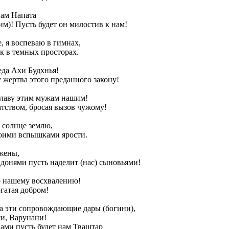
пам Напата
м)! Пусть будет он милостив к нам!
, я воспеваю в гимнах,
ек в темных просторах.
еда Ахи Будхнья!
 жертва этого преданного закону!
славу этим мужам нашим!
атством, бросая вызов чужому!
 солнце землю,
воими вспышками ярости.
 жены,
донями пусть наделит (нас) сыновьями!
р нашему восхвалению!
огатая добром!
а эти сопровождающие дары (богини),
си, Варунани!
ами пусть будет нам Тваштар