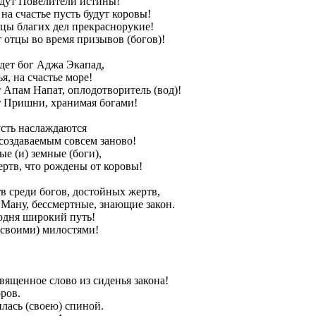
будут Повелители истины!
 на счастье пусть будут коровы!
рцы благих дел прекраснорукие!
т отцы во время призывов (богов)!
удет бог Аджа Экапад,
я, на счастье море!
т Апам Напат, оплодотворитель (вод)!
ет Пришни, хранимая богами!
усть наслаждаются
создаваемым совсем заново!
е (и) земные (боги),
ертв, что рождены от коровы!
тв среди богов, достойных жертв,
Ману, бессмертные, знающие закон.
одня широкий путь!
(своими) милостями!
вященное слово из сиденья закона!
ров.
лась (своею) спиной.