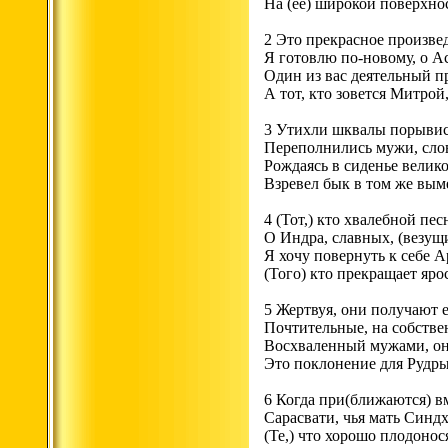
На (ее) широкой поверхно
2 Это прекрасное произве
Я готовлю по-новому, о А
Один из вас деятельный п
А тот, кто зовется Митрой
3 Утихли шквалы порывис
Переполнились мужи, сло
Рождаясь в сиденье велико
Взревел бык в том же вым
4 (Тот,) кто хвалебной пе
О Индра, славных, (везущи
Я хочу повернуть к себе А
(Того) кто прекращает яр
5 Жертвуя, они получают е
Почтительные, на собстве
Восхваленный мужами, он
Это поклонение для Рудры
6 Когда при(ближаются) в
Сарасвати, чья мать Синдх
(Те,) что хорошо плодонос