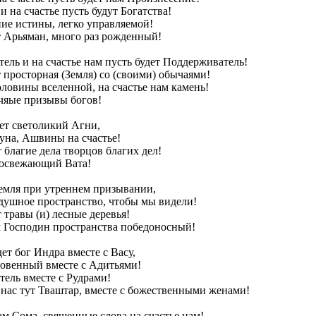
и на счастье пусть будут Богатства!
ние истины, легко управляемой!
ет Арьяман, много раз рожденный!
тель и на счастье нам пусть будет Поддерживатель!
т просторная (Земля) со (своими) обычаями!
оловины вселенной, на счастье нам камень!
ачяые призывы богов!
дет светоликий Агни,
уна, Ашвины на счастье!
т благие дела творцов благих дел!
т освежающий Вата!
Земля при утреннем призывании,
здушное пространство, чтобы мы видели!
 травы (и) лесные деревья!
ам Господин пространства победоносный!
дет бог Индра вместе с Васу,
ловенный вместе с Адитьями!
тель вместе с Рудрами!
 нас тут Тваштар, вместе с божественными женами!
нам Сома, священные слова на счастье нам!