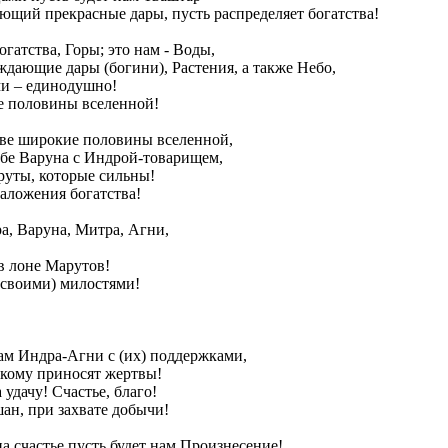
ающий прекрасные дары, пусть распределяет богатства!
огатства, Горы; это нам - Вoды,
ждающие дары (богини), Растения, а также Небо,
ми – единодушно!
е половины вселенной!
две широкие половины вселенной,
ебе Варуна с Индрой-товарищем,
аруты, которые сильны!
заложения богатства!
а, Варуна, Митра, Агни,
в лоне Марутов!
(своими) милостями!
нам Индра-Агни с (их) поддержками,
 кому приносят жертвы!
 удачу! Счастье, благо!
ан, при захвате добычи!
на счастье пусть будет нам Произнесение!