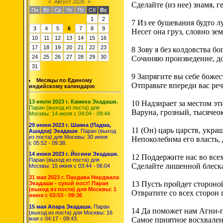
«
Август 2026
»
Сделайте (из нее) знамя, г
Пн
Вт
Ср
Чт
Пт
Сб
Вс
1
2
7 Из ее бушевания будто л
3
4
5
6
7
8
9
Несет она груз, словно зем
10
11
12
13
14
15
16
17
18
19
20
21
22
23
8 Зову я без колдовства бо
24
25
26
27
28
29
30
Сочиняю произведение, до
31
9 Запрягите вы себе боже
Месяцы по Единому
Отправьте впереди вас реч
индийскому календарю
13 июля 2023 г. Камика Экадаши.
10 Надзирает за местом эт
Паран (выход из поста) для
Варуна, грозный, тысячео
Москвы: 14 июля с 04:04 - 09:44
29 июня 2023 г. Шаяна (Падма,
11 (Он) царь царств, укра
Ашадха) Экадаши
. Паран (выход
из поста) для Москвы: 30 июня
Непоколебима его власть, 
с 05:52 - 09:38.
14 июня 2023 г. Йогини Экадаши.
12 Поддержите нас во все
Паран (выход из поста) для
Сделайте лишенной блеск
Москвы: 15 июня с 03:44 - 06:04
31 мая 2023 г. Пандава Нирджала
13 Пусть пройдет стороно
Экадаши - сухой пост! Паран
(выход из поста) для Москвы: 1
Отвратите со всех сторон
июня с 03:53 - 09:36
15 мая Апара Экадаши.
Паран
14 Да поможет нам Агни-п
(выход из поста) для Москвы: 16
мая с 04:17 - 09:43.
Самое приятное восхвален