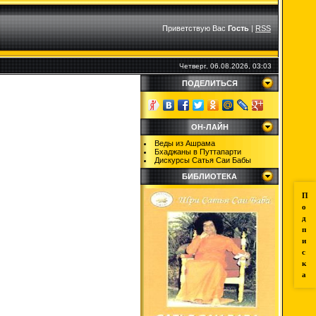
Приветствую Вас
Гость
|
RSS
Четверг, 06.08.2026, 03:03
ПОДЕЛИТЬСЯ
ОН-ЛАЙН
Веды из Ашрама
Бхаджаны в Путтапарти
Дискурсы Сатья Саи Бабы
БИБЛИОТЕКА
П
о
д
п
и
с
к
а