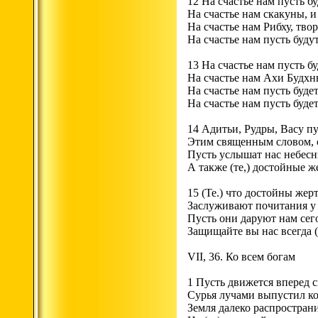
12 На счастье нам пусть 
На счастье нам скакуны, и
На счастье нам Рибху, тво
На счастье нам пусть буду
13 На счастье нам пусть б
На счастье нам Ахи Будхнь
На счастье нам пусть буде
На счастье нам пусть буд
14 Адитьи, Рудры, Васу п
Этим священным словом, 
Пусть услышат нас небесны
А также (те,) достойные ж
15 (Те.) что достойны жер
Заслуживают почитания у 
Пусть они даруют нам сег
Защищайте вы нас всегда 
VII, 36. Ко всем богам
1 Пусть движется вперед с
Сурья лучами выпустил ко
Земля далеко распространи