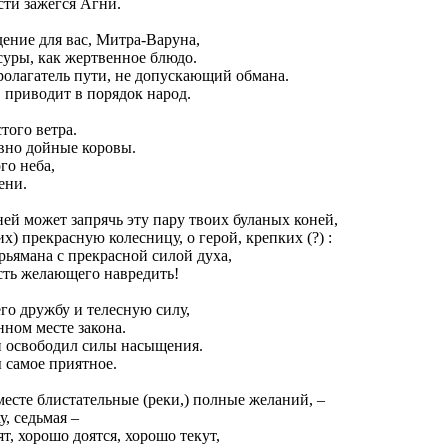
сти зажегся Агни.
дение для вас, Митра-Варуна,
суры, как жертвенное блюдо.
ролагатель пути, не допускающий обмана.
, приводит в порядок народ.
того ветра.
вно дойные коровы.
го неба,
ени.
сней может запрячь эту пару твоих буланых коней,
х) прекрасную колесницу, о герой, крепких (?) :
рьямана с прекрасной силой духа,
ость желающего навредить!
го дружбу и телесную силу,
нном месте закона.
 освободил силы насыщения.
 самое приятное.
месте блистательные (реки,) полные желаний, –
у, седьмая –
ят, хорошо доятся, хорошо текут,