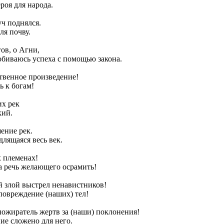
ероя для народа.
уч поднялся.
ля почву.
гов, о Агни,
биваюсь успеха с помощью закона.
ственное произведение!
ь к богам!
их рек
кий.
шение рек.
длящаяся весь век.
х племенах!
а речь желающего осрамить!
й злой выстрел ненавистников!
 повреждение (наших) тел!
ожиратель жертв за (наши) поклонения!
ие сложено для него.