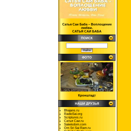
Сатья Саи Баба – Воплощение
любви.
САТЬЯ САИ БАБА
ПОИСК
ФОТО
Кронштадт
НАШИ ДРУЗЬЯ
Bhajans.ru
RadioSai.org
Scriptures.ru
Сатья Саи.ru
Saiwisdom.com
Om Sri Sai Ram.ru