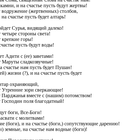
камни, и на счастье пусть будут жертвы!
т водружение (жертвенных) столбов,
 на счастье пусть будет алтарь!
ойдет Сурья, видящий далеко!
т четыре стороны света!
т крепкие горы!
счастье пусть будут воды!
ет Адити с (ее) заветами!
ут Маруты сладкозвучные!
а счастье нам пусть будет Пушан!
й) жизни (?), и на счастье пусть будет
витар охраняющий,
ут Утренние зори сверкающие!
т Парджанья вместе с (нашим) потомством!
т Господин поля благодатный!
дут боги, Все-Боги!
расвати с молитвами!
е (боги), и на счастье (боги,) сопутствующие дарению!
и) земные, на счастье нам водные (боги)!