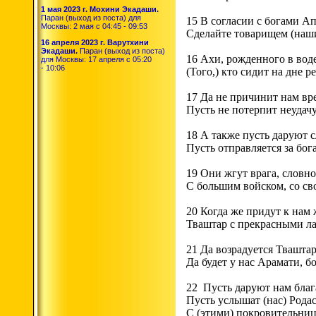
1 мая 2023 г. Мохини Экадаши.
Паран (выход из поста) для
15 В согласии с богами А
Москвы: 2 мая с 04:45 - 09:53
Сделайте товарищем (наши
16 апреля 2023 г. Варутхини
Экадаши.
Паран (выход из поста)
16 Ахи, рожденного в воде
для Москвы: 17 апреля с 05:20
- 10:06
(Того,) кто сидит на дне р
17 Да не причинит нам вр
Пусть не потерпит неудачу
18 А также пусть даруют 
Пусть отправляется за бог
19 Они жгут врага, словно
С большим войском, со с
20 Когда же придут к нам
Тваштар с прекрасными ла
21 Да возрадуется Твашта
Да будет у нас Арамати, б
22 Пусть даруют нам благ
Пусть услышат (нас) Рода
С (этими) покровительниц