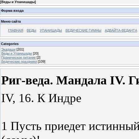
[
Веды и Упанишады
]
Форма входа
Меню сайта
ГЛАВНАЯ
ВЕДЫ
УПАНИШАДЫ
ВЕДИЧЕСКИЕ ГИМНЫ
АДВАЙТА-ВЕДАНТА
Categories
Экадаши
[201]
Веды и Упанишады
[20]
Праническое питание
[2]
Ведические праздники
[109]
Риг-веда. Мандала IV. Ги
IV, 16. К Индре
1 Пусть приедет истинн