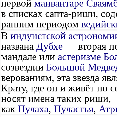
первой
манвантаре
Сваям
в списках сапта-риши, со
ранним периодом
ведийск
В
индуистской астрономи
названа
Дубхе
— вторая по
мандале или
астеризме
Бо
созвездии
Большой Медве
верованиям, эта звезда яв
Крату, где он и живёт по с
носят имена таких риши,
как
Пулаха
,
Пуластья
,
Атр