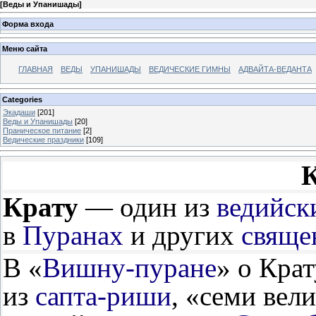
[
Веды и Упанишады
]
Форма входа
Меню сайта
ГЛАВНАЯ
ВЕДЫ
УПАНИШАДЫ
ВЕДИЧЕСКИЕ ГИМНЫ
АДВАЙТА-ВЕДАНТА
Categories
Экадаши
[201]
Веды и Упанишады
[20]
Праническое питание
[2]
Ведические праздники
[109]
Крату
— один из
ведийск
в
Пуранах
и других
свяще
В «
Вишну-пуране
» о Крат
из
сапта-риши
, «семи вел