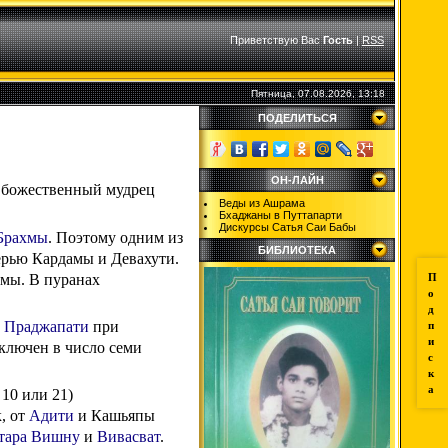
Приветствую Вас
Гость
|
RSS
Пятница, 07.08.2026, 13:18
ПОДЕЛИТЬСЯ
ОН-ЛАЙН
божественный мудрец
Веды из Ашрама
Бхаджаны в Путтапарти
Дискурсы Сатья Саи Бабы
Брахмы
. Поэтому одним из
БИБЛИОТЕКА
ерью Кардамы и Девахути.
мы. В пуранах
П
о
д
л
Праджапати
при
п
и
включен в число семи
с
к
а
10 или 21)
, от
Адити
и Кашьяпы
тара
Вишну
и
Вивасват
.