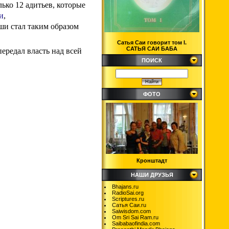
ько 12 адитьев, которые
и
,
иши стал таким образом
Сатья Саи говорит том I.
САТЬЯ САИ БАБА
 передал власть над всей
ПОИСК
ФОТО
Кронштадт
НАШИ ДРУЗЬЯ
Bhajans.ru
RadioSai.org
Scriptures.ru
Сатья Саи.ru
Saiwisdom.com
Om Sri Sai Ram.ru
Saibabaofindia.com