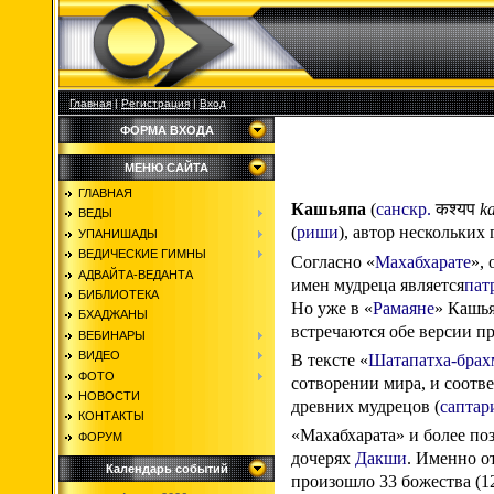
Главная
|
Регистрация
|
Вход
ФОРМА ВХОДА
МЕНЮ САЙТА
ГЛАВНАЯ
Кашьяпа
(
санскр.
कश्यप
k
ВЕДЫ
(
риши
), автор нескольких
УПАНИШАДЫ
ВЕДИЧЕСКИЕ ГИМНЫ
Согласно «
Махабхарате
»,
АДВАЙТА-ВЕДАНТА
имен мудреца является
пат
БИБЛИОТЕКА
Но уже в «
Рамаяне
» Кашь
БХАДЖАНЫ
встречаются обе версии п
ВЕБИНАРЫ
ВИДЕО
В тексте «
Шатапатха-бра
ФОТО
сотворении мира, и соотв
НОВОСТИ
древних мудрецов (
сапта
КОНТАКТЫ
«Махабхарата» и более по
ФОРУМ
дочерях
Дакши
. Именно о
Календарь событий
произошло 33 божества (