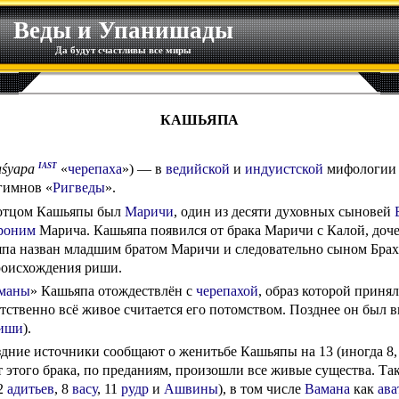
Веды и Упанишады
Да будут счастливы все миры
КАШЬЯПА
IAST
aśyapa
«
черепаха
») — в
ведийской
и
индуистской
мифологии 
 гимнов «
Ригведы
».
 отцом Кашьяпы был
Маричи
, один из десяти духовных сыновей
роним
Марича. Кашьяпа появился от брака Маричи с Калой, доч
япа назван младшим братом Маричи и следовательно сыном Брах
роисхождения риши.
хманы
» Кашьяпа отождествлён с
черепахой
, образ которой приня
етственно всё живое считается его потомством. Позднее он был 
риши
).
здние источники сообщают о женитьбе Кашьяпы на 13 (иногда 8, 
т этого брака, по преданиям, произошли все живые существа. Так
12
адитьев
, 8
васу
, 11
рудр
и
Ашвины
), в том числе
Вамана
как
ава