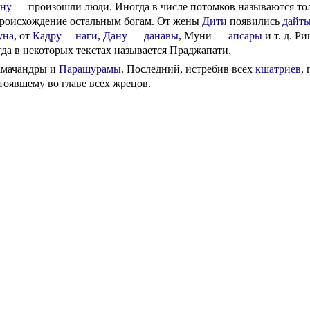
ну
— произошли люди. Иногда в числе потомков называются тол
 происхождение остальным богам. От жены
Дити
появились
дайть
уна
, от
Кадру
—
наги
,
Дану
—
данавы
, Муни —
апсары
и т. д. Р
гда в некоторых текстах называется Праджапати.
амачандры и
Парашурамы
. Последний, истребив всех
кшатриев
,
тоявшему во главе всех жрецов.