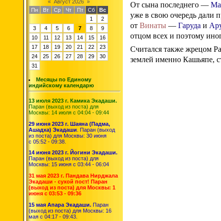
«
Август 2026
»
От сына последнего —
Ма
Пн
Вт
Ср
Чт
Пт
Сб
Вс
уже в свою очередь дали
1
2
от
Винаты
—
Гаруда
и
Ар
3
4
5
6
7
8
9
отцом всех и поэтому ино
10
11
12
13
14
15
16
17
18
19
20
21
22
23
Считался также жрецом Р
24
25
26
27
28
29
30
землей именно Кашьяпе, с
31
Месяцы по Единому
индийскому календарю
13 июля 2023 г. Камика Экадаши.
Паран (выход из поста) для
Москвы: 14 июля с 04:04 - 09:44
29 июня 2023 г. Шаяна (Падма,
Ашадха) Экадаши
. Паран (выход
из поста) для Москвы: 30 июня
с 05:52 - 09:38.
14 июня 2023 г. Йогини Экадаши.
Паран (выход из поста) для
Москвы: 15 июня с 03:44 - 06:04
31 мая 2023 г. Пандава Нирджала
Экадаши - сухой пост! Паран
(выход из поста) для Москвы: 1
июня с 03:53 - 09:36
15 мая Апара Экадаши.
Паран
(выход из поста) для Москвы: 16
мая с 04:17 - 09:43.