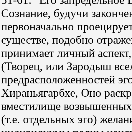
Сознание, будучи законч
первоначально проецируе
существе, подобно отраже
принимает личный аспект
(Творец, или Зародыш всел
предрасположенностей эго
Хираньягарбхе, Оно раск
вместилище возвышенных 
(т.е. отдельных эго) жела