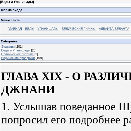
[
Веды и Упанишады
]
Форма входа
Меню сайта
ГЛАВНАЯ
ВЕДЫ
УПАНИШАДЫ
ВЕДИЧЕСКИЕ ГИМНЫ
АДВАЙТА-ВЕДАНТА
Categories
Экадаши
[201]
Веды и Упанишады
[20]
Праническое питание
[2]
Ведические праздники
[109]
ГЛАВА XIX - О РАЗЛ
ДЖНАНИ
1. Услышав поведанное Ш
попросил его подробнее р