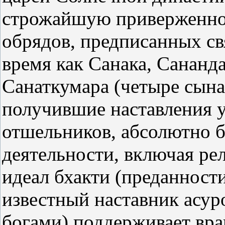
строжайшую приверженно
обрядов, предписанных с
время как Санака, Сананд
Санаткумара (четыре сын
получившие наставления 
отшельников, абсолютно 
деятельности, включая ре
идеал бхакти (преданности
известный наставник асур
богами) поддерживает враг