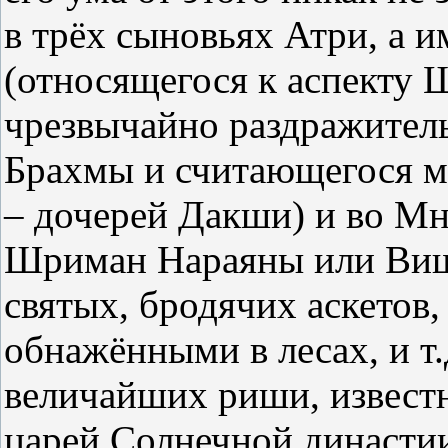
в трёх сыновьях Атри, а и
(относящегося к аспекту
чрезвычайно раздражитель
Брахмы и считающегося м
– дочерей Дакши) и во Мн
Шриман Нараяны или Виш
святых, бродячих аскетов,
обнажёнными в лесах, и т.
величайших риши, извест
царей Солнечной династии