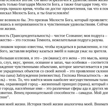
ть только благодаря Милости Бога, а также благодаря тому, что
перь пришло время, чтобы он достиг просветления, так что я по
снискал Милость Бога, и ты благословлён!
 не возникло бы. Это признак Милости Бога, который проявляется
вшись в непривязанности к чувственным удовольствиям. Сейчас 
ии жизни.
ность (Трансцендентальность) – чистое Сознание; моя подруга –
ежество – это госпожа Темнота, нежелательная подруга разума.
слишком хорошо известны, чтобы нуждаться в разъяснении, и г
ого, заставляя верёвку казаться змеёй и наводя ужас на зрителя.
я большая иллюзия, и это – ум (манас); его жена – это мысль, ко
, слух, вкус, зрение, осязание и запах, чьи особняки – соответс
лаждение чувственными объектами, которое запечатлевается в уме
ие украденных объектов со своей женой – это проявление склонн
ена сына) Заблуждения (невежества). Госпожа Ненасытность – же
ель) – тело. То, что зовётся моим наиболее могущественным тал
ма, охраняющий город – жизненный принцип (прана), который 
 города, населённые ими – это различные сферы ада и других ми
азвитии. Венец проницательной способности – самадхи. Мой до
ение".
тория моей жизни. История твоей жизни аналогична моей. Внимат