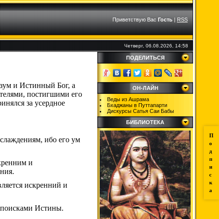
Приветствую Вас
Гость
|
RSS
Четверг, 06.08.2026, 14:58
ПОДЕЛИТЬСЯ
зум и Истинный Бог, а
ОН-ЛАЙН
ителями, постигшими его
Веды из Ашрама
инялся за усердное
Бхаджаны в Путтапарти
Дискурсы Сатья Саи Бабы
БИБЛИОТЕКА
П
слаждениям, ибо его ум
о
д
п
скренним и
и
ния.
с
к
вляется искренний и
а
н поисками Истины.