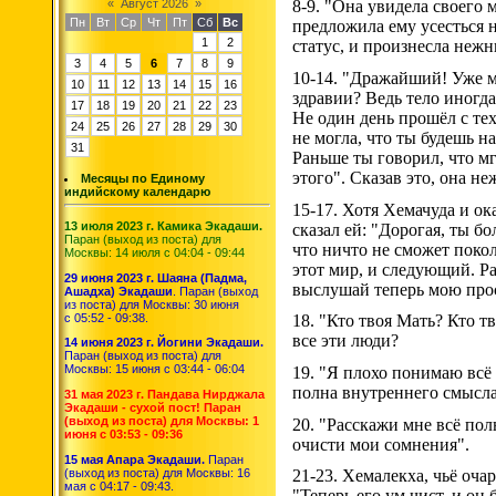
«
Август 2026
»
8-9. "Она увидела своего 
Пн
Вт
Ср
Чт
Пт
Сб
Вс
предложила ему усесться н
1
2
статус, и произнесла неж
3
4
5
6
7
8
9
10-14. "Дражайший! Уже мн
10
11
12
13
14
15
16
здравии? Ведь тело иногд
17
18
19
20
21
22
23
Не один день прошёл с тех
24
25
26
27
28
29
30
не могла, что ты будешь н
31
Раньше ты говорил, что мг
этого". Сказав это, она н
Месяцы по Единому
индийскому календарю
15-17. Хотя Хемачуда и ок
13 июля 2023 г. Камика Экадаши.
сказал ей: "Дорогая, ты б
Паран (выход из поста) для
что ничто не сможет покол
Москвы: 14 июля с 04:04 - 09:44
этот мир, и следующий. Ра
29 июня 2023 г. Шаяна (Падма,
выслушай теперь мою прось
Ашадха) Экадаши
. Паран (выход
из поста) для Москвы: 30 июня
с 05:52 - 09:38.
18. "Кто твоя Мать? Кто т
все эти люди?
14 июня 2023 г. Йогини Экадаши.
Паран (выход из поста) для
Москвы: 15 июня с 03:44 - 06:04
19. "Я плохо понимаю всё э
полна внутреннего смысла
31 мая 2023 г. Пандава Нирджала
Экадаши - сухой пост! Паран
(выход из поста) для Москвы: 1
20. "Расскажи мне всё пол
июня с 03:53 - 09:36
очисти мои сомнения".
15 мая Апара Экадаши.
Паран
(выход из поста) для Москвы: 16
21-23. Хемалекха, чьё оч
мая с 04:17 - 09:43.
"Теперь его ум чист, и он