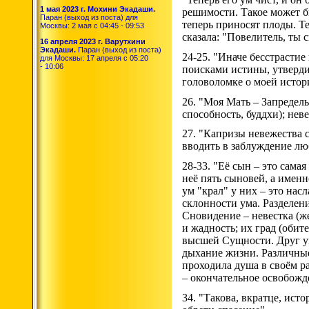
1 мая 2023 г. Мохини Экадаши.
решимости. Такое может бы
Паран (выход из поста) для
теперь приносят плоды. Те
Москвы: 2 мая с 04:45 - 09:53
сказала: "Повелитель, ты 
16 апреля 2023 г. Варутхини
Экадаши.
Паран (выход из поста)
24-25. "Иначе бесстрастие
для Москвы: 17 апреля с 05:20
- 10:06
поисками истины, утверди
головоломке о моей истор
26. "Моя Мать – Запредель
способность, буддхи); нев
27. "Капризы невежества 
вводить в заблуждение люб
28-33. "Её сын – это сама
неё пять сыновей, а именно
ум "крал" у них – это нас
склонности ума. Разделен
Сновидение – невестка (ж
и жадность; их град (обит
высшей Сущности. Друг у
дыхание жизни. Различные
проходила душа в своём р
– окончательное освобожд
34. "Такова, вкратце, ис