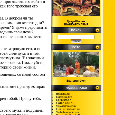
о, пригласила его войти и
как того требовал его
аз. В добром ли ты
Даща-Шлоки.
я внимания все эти дни?
ШАНКАРАЧАРЬЯ
 время? Я даже представить
ПОИСК
оводишь свои ночи?
то ты не в силах вынести
ФОТО
 не затронуло его, и он
оей силе духа и в том,
невозмутима. Ты знаешь и
оего совета. Пожалуйста,
историю своей жизни.
тношениях со мной состоят
Екатеринбург
азала мне притчу, которая
НАШИ ДРУЗЬЯ
Bhajans.ru
RadioSai.org
пред тобой. Прошу тебя,
Scriptures.ru
Сатья Саи.ru
Saiwisdom.com
Om Sri Sai Ram.ru
своего мужа и подумала:
Saibabaofindia.com
, а также полон