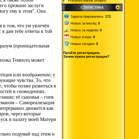
Prasanthi Mandir Bhajans
 его прежние заслуги
СТАТИСТИКА
могу ему в этом". Она
Зарегистрировались:
172
Новых за месяц:
0
 в том, что ум увлечён
Новых за неделю:
0
я дам тебе ответы к той
Новых вчера:
0
Новых сегодня:
0
 разум (проницательная
Пройти регистрацию.
Зачем нужна регистрация?
оспожа Темнота может
нцепция или воображение; у
твующие чувства. То, что
, чтобы позже развиться в
остей в сновидениях.
лание; её сыновья – гнев
исманом – Самореализация
непрерывно движется как
ров, через которые
пуск в палату моей Матери
ельно подумай над этим и