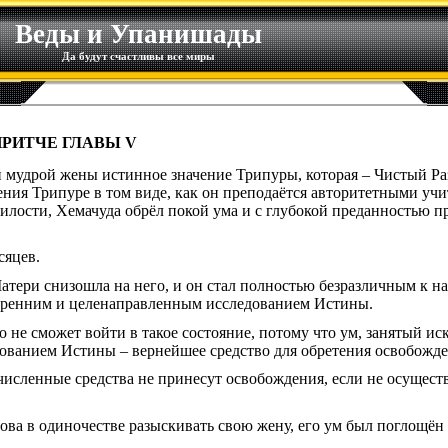
Веды и Упанишады
Да будут счастливы все миры
 ПРИТЧЕ ГЛАВЫ V
ей мудрой жены истинное значение Трипуры, которая – Чистый Ра
ения Трипуре в том виде, как он преподаётся авторитетными уч
илости, Хемачуда обрёл покой ума и с глубокой преданностью пр
сяцев.
тери снизошла на него, и он стал полностью безразличным к на
кренним и целенаправленным исследованием Истины.
о не сможет войти в такое состояние, потому что ум, занятый и
ованием Истины – вернейшее средство для обретения освобожде
численные средства не принесут освобождения, если не осущест
снова в одиночестве разыскивать свою жену, его ум был поглощё