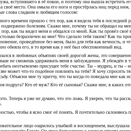
мужа, вступившего в её покои, и поэтому она вышла встретить ег
а своё место. Она омыла его ноги и простёрлась ниц перед ним, 
ные слова сладким и любящим голосом:
ого времени прошло с тех пор, как я видела тебя в последний р
а подвержено болезням. Скажи мне, почему ты не обращал на мен
 пор, как ты видел меня и общался со мной. Как ты провёл своё
астолько безразличен ко мне! Что сделало тебя таким? Как ты пр
новение, проведённое без меня, было для тебя как вечность, и ч
ежно обняла его, в то время как у неё был обеспокоенный вид.
азался в любовных объятиях своей дорогой жены, это совершенно
ольше не сможешь удерживать меня в заблуждении. Я убеждён в тв
ебать неотъемлемо присущее тебе счастье. Ты – мудрец, и ты – 
зве может что-то подобное повлиять на тебя? Я хочу спросить тв
бу. Объясни мне ту притчу, что ты когда-то поведала мне как 
воя подруга? Кто её муж? Кто её сыновья? Скажи мне, в каких о
то. Теперь я уже не думаю, что это ложь. Я уверен, что ты расск
.
ностью, чтобы я ясно смог её понять. Я почтительно склоняюсь 
аровательное лицо озарилось улыбкой и восхищением, выслушала 
 благословлён Богом. Он явно безразличен к удовольствиям жизни