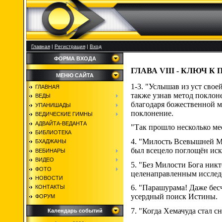
Главная
|
Регистрация
|
Вход
ФОРМА ВХОДА
ГЛАВА VIII - КЛЮЧ К
МЕНЮ САЙТА
1-3. "Услышав из уст сво
ГЛАВНАЯ
также узнав метод поклон
ВЕДЫ
благодаря божественной м
УПАНИШАДЫ
поклонение.
ВЕДИЧЕСКИЕ ГИМНЫ
АДВАЙТА-ВЕДАНТА
"Так прошло несколько ме
БИБЛИОТЕКА
4. "Милость Всевышней Ма
БХАДЖАНЫ
был всецело поглощён ис
ВЕБИНАРЫ
ВИДЕО
5. "Без Милости Бога никт
ФОТО
целенаправленным исслед
НОВОСТИ
6. "Парашурама! Даже бес
КОНТАКТЫ
усердный поиск Истины.
ФОРУМ
7. "Когда Хемачуда стал 
Календарь событий