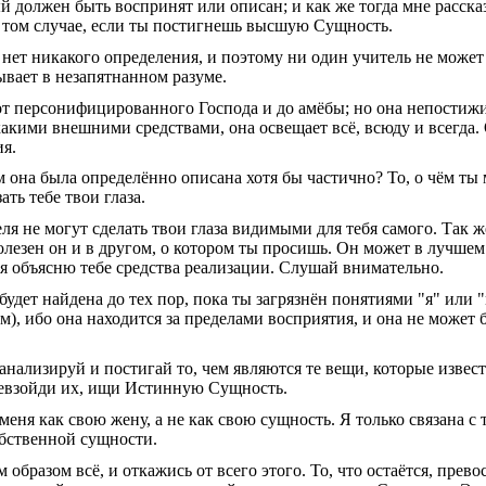
ый должен быть воспринят или описан; и как же тогда мне расска
 том случае, если ты постигнешь высшую Сущность.
нет никакого определения, и поэтому ни один учитель не может 
ывает в незапятнанном разуме.
 от персонифицированного Господа и до амёбы; но она непостиж
акими внешними средствами, она освещает всё, всюду и всегда.
я.
кем она была определённо описана хотя бы частично? То, о чём ты
ть тебе твои глаза.
ля не могут сделать твои глаза видимыми для тебя самого. Так ж
полезен он и в другом, о котором ты просишь. Он может в лучшем
 я объясню тебе средства реализации. Слушай внимательно.
удет найдена до тех пор, пока ты загрязнён понятиями "я" или 
ум), ибо она находится за пределами восприятия, и она не может 
 анализируй и постигай то, чем являются те вещи, которые извест
ревзойди их, ищи Истинную Сущность.
меня как свою жену, а не как свою сущность. Я только связана с 
собственной сущности.
бразом всё, и откажись от всего этого. То, что остаётся, превос