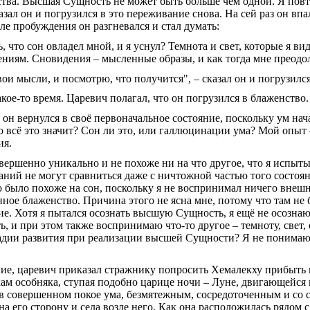
тва. Высшая Сущность не может быть больше чем одной. Я повт
казал он и погрузился в это переживание снова. На сей раз он впа
ле пробуждения он разгневался и стал думать:
ь, что сон овладел мной, и я уснул? Темнота и свет, которые я в
ниям. Сновидения – мысленные образы, и как тогда мне преодо
вои мысли, и посмотрю, что получится", – сказал он и погрузился
ое-то время. Царевич полагал, что он погрузился в блаженство.
о он вернулся в своё первоначальное состояние, поскольку ум н
 всё это значит? Сон ли это, или галлюцинации ума? Мой опыт –
ия.
вершенно уникально и не похоже ни на что другое, что я испы
ний не могут сравниться даже с ничтожной частью того состоян
о было похоже на сон, поскольку я не воспринимал ничего внешн
ное блаженство. Причина этого не ясна мне, потому что там не 
е. Хотя я пытался осознать высшую Сущность, я ещё не осознаю
 и при этом также воспринимаю что-то другое – темноту, свет,
стадии развития при реализации высшей Сущности? Я не понимаю
.
ние, царевич приказал стражнику попросить Хемалекху прибыть к
кам особняка, ступая подобно царице ночи – Луне, двигающейся 
, в совершенном покое ума, безмятежным, сосредоточенным и с
а его сторону и села возле него. Как она расположилась рядом с