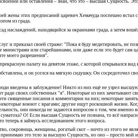
своений или оставления – знай, что это – высшая Сущность. Это
воей жены этих предписаний царевич Хемачуда поспешно встал со
опом из града.
 сад наслаждений, находящийся за окраинами града, а затем вош
слуг и приказал своей страже: "Пока я буду медитировать, не по
е министрами или старейшинами, или даже если это будет сам ц
ите моего разрешения".
 прекрасную палату на девятом этаже, с которой открывался вид 
обставлена, и он уселся на мягкую сидушку. Он сосредоточил св
 люди введены в заблуждение! Никто из них ещё не узрел высш
уют ради своих собственных "я". Некоторые из них зачитывают с
эти священные писания и комментарии на них; некоторые заняты
 некоторые воюют с врагами; другие ищут роскошной жизни. Ког
ельность, они никогда не задаются вопросом о том, чем именно
та суматоха? О! Если высшая Сущность не познана, то всё напрасн
что теперь я займусь исследованием этого вопроса.
тво, сокровища, женщины, рогатый скот – ничто из этого не явля
 принимаю это тело за высшую Сущность, но оно – просто мой и