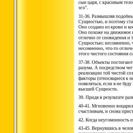
сын царя, с красивым тело
эго".
31-36. Размышляя подобным
Сущностью, и поэтому стал
Оно создано из крови и к
Оно похоже на движимое и
отлично от сновидения и т
Сущностью; несомненно, чт
несомненно, что-то отличн
этого чистого состояния с
37-38. Объекты постигаютс
разума. А посредством чег
реализации той чистой со
факторы (относящиеся к не
появляться, если я не буд
высшей Сущности.
39. Придя в результате р
40-41. Мгновенно воцарила
счастливым, и снова прист
42. Когда неугомонность е
43-45. Вернувшись в челов