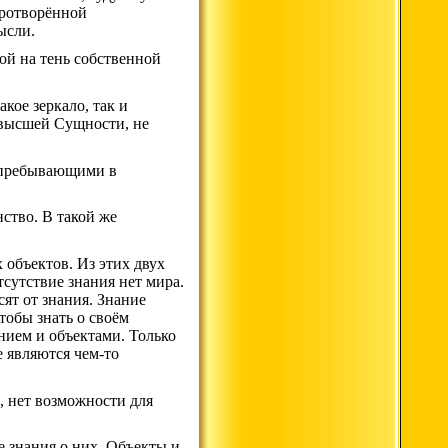
иротворённой
ысли.
ой на тень собственной
акое зеркало, так и
 высшей Сущности, не
, пребывающими в
ство. В такой же
 объектов. Из этих двух
сутствие знания нет мира.
ят от знания. Знание
тобы знать о своём
нием и объектами. Только
е являются чем-то
е, нет возможности для
е знания о них. Объекты и