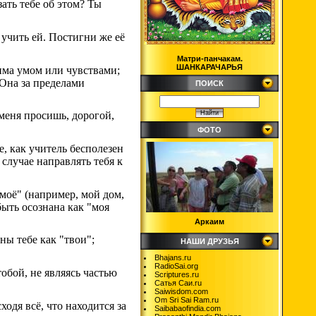
зать тебе об этом? Ты
учить ей. Постигни же её
Матри-панчакам.
ШАНКАРАЧАРЬЯ
има умом или чувствами;
 Она за пределами
ПОИСК
 меня просишь, дорогой,
ФОТО
е, как учитель бесполезен
 случае направлять тебя к
"моё" (например, мой дом,
быть осознана как "моя
Аркаим
ны тебе как "твои";
НАШИ ДРУЗЬЯ
Bhajans.ru
RadioSai.org
тобой, не являясь частью
Scriptures.ru
Сатья Саи.ru
Saiwisdom.com
Om Sri Sai Ram.ru
ходя всё, что находится за
Saibabaofindia.com