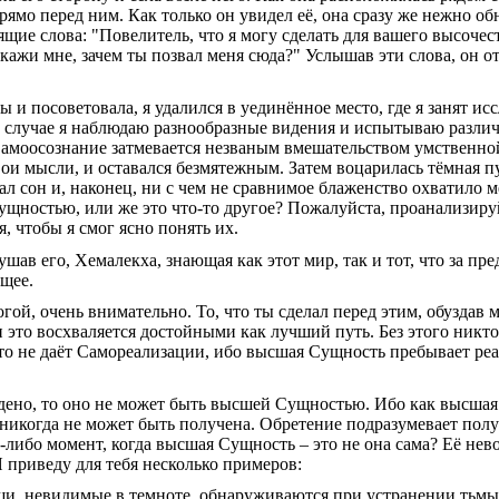
ямо перед ним. Как только он увидел её, она сразу же нежно обн
ие слова: "Повелитель, что я могу сделать для вашего высочест
кажи мне, зачем ты позвал меня сюда?" Услышав эти слова, он о
ты и посоветовала, я удалился в уединённое место, где я занят 
 случае я наблюдаю разнообразные видения и испытываю разли
Самоосознание затмевается незваным вмешательством умственной
ои мысли, и оставался безмятежным. Затем воцарилась тёмная п
вал сон и, наконец, ни с чем не сравнимое блаженство охватило м
ущностью, или же это что-то другое? Пожалуйста, проанализиру
я, чтобы я смог ясно понять их.
шав его, Хемалекха, знающая как этот мир, так и тот, что за пре
щее.
гой, очень внимательно. То, что ты сделал перед этим, обуздав
и это восхваляется достойными как лучший путь. Без этого никто
это не даёт Самореализации, ибо высшая Сущность пребывает реа
ждено, то оно не может быть высшей Сущностью. Ибо как высша
никогда не может быть получена. Обретение подразумевает полу
й-либо момент, когда высшая Сущность – это не она сама? Её не
 приведу для тебя несколько примеров:
ещи, невидимые в темноте, обнаруживаются при устранении тьмы