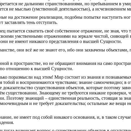
бретается не дальними странствованиями, но пребыванием в ум
ется не мыслью (умственной деятельностью), а исчезновением м
нные на достижение реализации, подобны попытке наступить ног
т заставлять тень отступить.
ец пытается схватить своё собственное отражение, не зная, что т
своими умственными отражениями на зеркале чистой, сияющей
бо они не имеют никакого представления о высшей Сущности.
ранстве, они всё же не знают его, ибо они захвачены объектами
нной в пространстве, но не обращают внимания на само простран
и по отношению к высшей Сущности.
ько поразмысли над этим! Мир состоит из знания и познаваемых
я тобой и воспринимаются чувствами; знание самоочевидно; в от
 доказательство существования объектов, которые поэтому завис
оём существовании. Знающему не требуются никакие проверки, ч
и. Поэтому знающий – единственная реальность, стоящая за зна
самоочевидным и не требует доказательства; остальные же вещи н
знание, не имеет под собой никакого основания, и, в таком случа
ждения.
и тогда возникает вопрос о существовании объектов в отсутстви