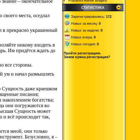
 знание – окончательное
Prasanthi Mandir Bhajans
СТАТИСТИКА
 своего места, оседлал
Зарегистрировались:
172
Новых за месяц:
0
ёл в прекрасно украшенный
Новых за неделю:
0
Новых вчера:
0
зволяйте никому входить в
Новых сегодня:
0
арь. Им придётся ждать до
Пройти регистрацию.
Зачем нужна регистрация?
во все стороны.
ой ум и начал размышлять
ую Сущность даже краешком
вященные писания;
 накоплением богатства;
да они погружаются во
 высшая Сущность может
о и всё происходит так,
ется мной, они только
нструмент. Безусловно, я –