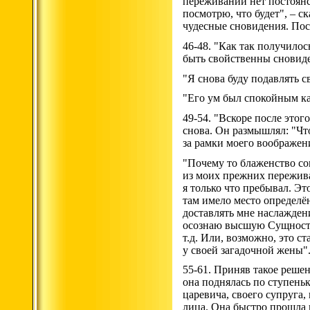
переживании нет постоянс
посмотрю, что будет", – с
чудесные сновидения. Пос
46-48. "Как так получилос
быть свойственны сновиде
"Я снова буду подавлять с
"Его ум был спокойным как
49-54. "Вскоре после этог
снова. Он размышлял: "Что
за рамки моего воображен
"Почему то блаженство со
из моих прежних пережива
я только что пребывал. Эт
там имело место определён
доставлять мне наслаждени
осознаю высшую Сущность,
т.д. Или, возможно, это 
у своей загадочной жены"
55-61. Приняв такое реше
она поднялась по ступень
царевича, своего супруга
лица. Она быстро прошла н