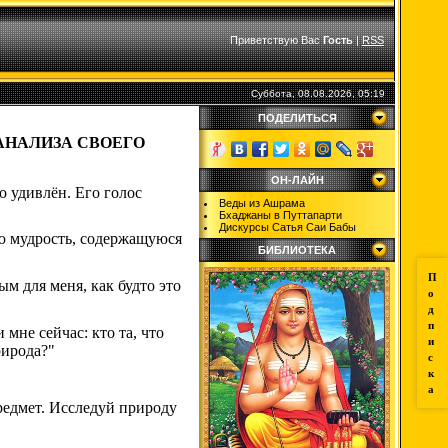
Приветствую Вас
Гость
|
RSS
Суббота, 08.08.2026, 05:19
ПОДЕЛИТЬСЯ
АНАЛИЗА СВОЕГО
ОН-ЛАЙН
о удивлён. Его голос
Веды из Ашрама
Бхаджаны в Путтапарти
Дискурсы Сатья Саи Бабы
ую мудрость, содержащуюся
БИБЛИОТЕКА
П
ым для меня, как будто это
о
д
п
мне сейчас: кто та, что
и
рирода?"
с
к
а
предмет. Исследуй природу