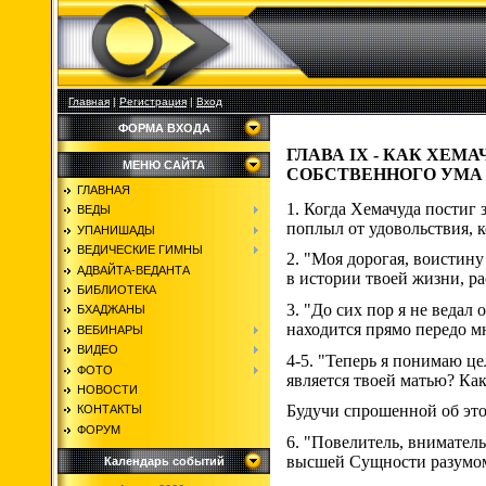
Главная
|
Регистрация
|
Вход
ФОРМА ВХОДА
ГЛАВА IX - КАК ХЕ
МЕНЮ САЙТА
СОБСТВЕННОГО УМА
ГЛАВНАЯ
1. Когда Хемачуда постиг 
ВЕДЫ
поплыл от удовольствия, ко
УПАНИШАДЫ
ВЕДИЧЕСКИЕ ГИМНЫ
2. "Моя дорогая, воистину
АДВАЙТА-ВЕДАНТА
в истории твоей жизни, р
БИБЛИОТЕКА
3. "До сих пор я не ведал 
БХАДЖАНЫ
находится прямо передо м
ВЕБИНАРЫ
ВИДЕО
4-5. "Теперь я понимаю це
ФОТО
является твоей матью? Ка
НОВОСТИ
Будучи спрошенной об это
КОНТАКТЫ
ФОРУМ
6. "Повелитель, вниматель
высшей Сущности разумом
Календарь событий