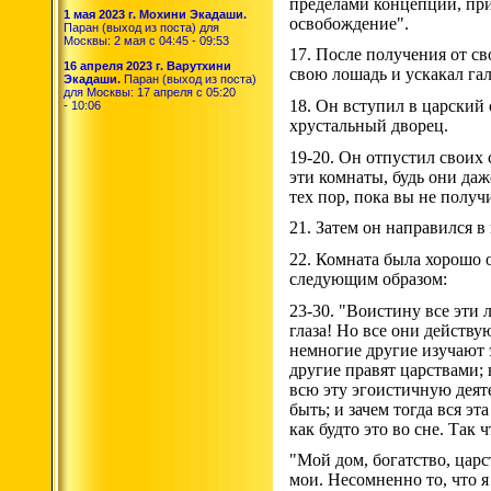
пределами концепций, при
1 мая 2023 г. Мохини Экадаши.
освобождение".
Паран (выход из поста) для
Москвы: 2 мая с 04:45 - 09:53
17. После получения от с
16 апреля 2023 г. Варутхини
свою лошадь и ускакал гал
Экадаши.
Паран (выход из поста)
для Москвы: 17 апреля с 05:20
18. Он вступил в царский
- 10:06
хрустальный дворец.
19-20. Он отпустил своих 
эти комнаты, будь они даж
тех пор, пока вы не получ
21. Затем он направился в
22. Комната была хорошо 
следующим образом:
23-30. "Воистину все эти
глаза! Но все они действ
немногие другие изучают 
другие правят царствами;
всю эту эгоистичную деят
быть; и зачем тогда вся э
как будто это во сне. Так 
"Мой дом, богатство, царс
мои. Несомненно то, что я