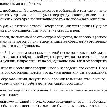
новленными из забвения;
ек, пребывавший в замешательстве и забывший о том, где он пол
т его, устранив волнение ума и вернув душевное равновесие, и 
кошелек, хотя уравновешивание его ума не порождало кошелька.
го ума – не причина твоей Самореализации; хотя высшая Сущност
аже при обузданном уме, ибо ты не сведущ в ней.
еловек, не знакомый со структурой общества, не способен распо
в ночи, и поэтому при первом взгляде не обращает на это велик
 виду высшую Сущность.
огой! Пустая темнота стала видимой после того, как ты обуздал 
того, как ты обуздал свой ум, и перед тем, как та пустота стала
от усилий, направленных на обуздывание ума, так и от восприят
ояние как состояние совершенного и запредельного счастья. Все
 этого состояния, потому что их умы привыкли быть обращённ
ь образованными, искусными и проницательными, тем не менее, 
удачу, и они не пребывают в том святом состоянии.
ночь, не ведая того состояния. Простое теоретическое знание ск
скульптором.
 знатоком писаний и наук, хорошо сведущим в теории и обсуж
ты бы не смог постичь эту высшую Сущность, потому что она не 