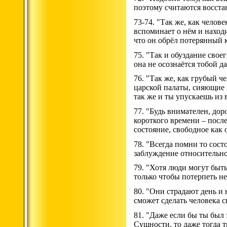
поэтому считаются восста
73-74. "Так же, как челов
вспоминает о нём и находи
что он обрёл потерянный 
75. "Так и обуздание свое
она не осознаётся тобой д
76. "Так же, как грубый ч
царской палаты, сияющие 
так же и ты упускаешь из
77. "Будь внимателен, дор
короткого времени – после 
состояние, свободное как 
78. "Всегда помни то сост
заблуждение относительно
79. "Хотя люди могут быт
только чтобы потерпеть не
80. "Они страдают день и 
сможет сделать человека 
81. "Даже если бы ты был
Сущности, то даже тогда 