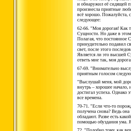
и обнаружил её сидящей пр
произнесла приятные любящ
всё хорошо. Пожалуйста, с
следующее:
62-66. "Моя дорогая! Как 
Сущности. Но даже в этом
Полагая, что постоянное 
принудительно подавил св
свет, после этого последо
Является ли это высшей С
ответь мне так, моя дорога
67-69. "Внимательно выслу
приятным голосом следую
"Выслушай меня, мой доро
внутрь – хорошее начало, 
достигал успеха. Однако 
все времена.
70-71. "Если что-то поро
получена снова? Ведь она 
обладают. Разве есть како
помощью обуздания ума. Я
72. "Подобно тому, как в