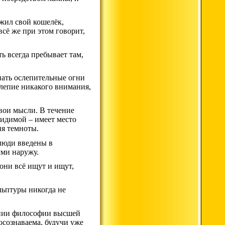
ожил свой кошелёк,
всё же при этом говорит,
ь всегда пребывает там,
знать ослепительные огни
олепие никакого внимания,
свои мысли. В течение
 видимой – имеет место
ия темноты.
 люди введены в
ыми наружу.
они всё ищут и ищут,
ульптуры никогда не
дении философии высшей
осознаваема, будучи уже