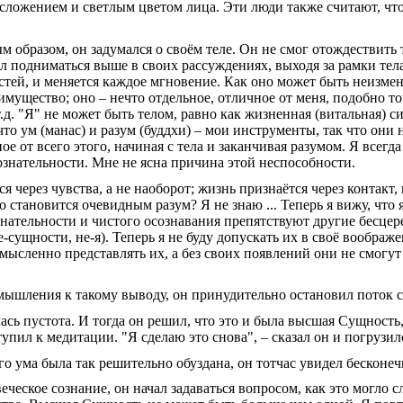
сложением и светлым цветом лица. Эти люди также считают, что 
 образом, он задумался о своём теле. Он не смог отождествить
 подниматься выше в своих рассуждениях, выходя за рамки тела. 
остей, и меняется каждое мгновение. Как оно может быть неизм
мущество; оно – нечто отдельное, отличное от меня, подобно то
.д. "Я" не может быть телом, равно как жизненная (витальная) 
о ум (манас) и разум (буддхи) – мои инструменты, так что они н
ое от всего этого, начиная с тела и заканчивая разумом. Я всегда
ознательности. Мне не ясна причина этой неспособности.
я через чувства, а не наоборот; жизнь признаётся через контакт,
о становится очевидным разум? Я не знаю ... Теперь я вижу, что я
знательности и чистого осознавания препятствуют другие бесц
-сущности, не-я). Теперь я не буду допускать их в своё воображ
у мысленно представлять их, а без своих появлений они не смогут
азмышления к такому выводу, он принудительно остановил поток 
сь пустота. И тогда он решил, что это и была высшая Сущность,
упил к медитации. "Я сделаю это снова", – сказал он и погрузил
го ума была так решительно обуздана, он тотчас увидел бесконе
еческое сознание, он начал задаваться вопросом, как это могло с