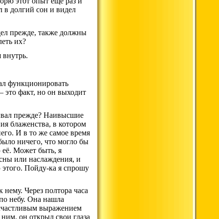
орю этот опыт ещё раз и
л в долгий сон и видел
идел прежде, также должны
леть их?
 внутрь.
ачал функционировать
 это факт, но он выходит
тывал прежде? Наивысшие
ия блаженства, в котором
его. И в то же самое время
было ничего, что могло бы
 её. Может быть, я
 сны или наслаждения, и
 этого. Пойду-ка я спрошу
 нему. Через полтора часа
по небу. Она нашла
о счастливым выражением
 ним, он открыл свои глаза