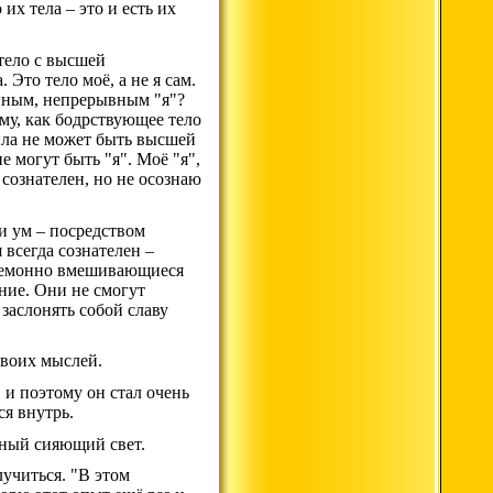
их тела – это и есть их
 тело с высшей
Это тело моё, а не я сам.
енным, непрерывным "я"?
му, как бодрствующее тело
сила не может быть высшей
е могут быть "я". Моё "я",
 сознателен, но не осознаю
 и ум – посредством
 всегда сознателен –
еремонно вмешивающиеся
ение. Они не смогут
 заслонять собой славу
своих мыслей.
 и поэтому он стал очень
ся внутрь.
чный сияющий свет.
лучиться. "В этом