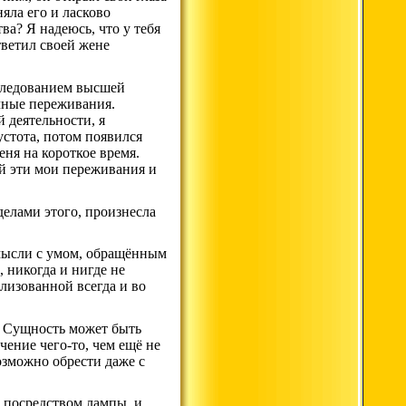
яла его и ласково
ва? Я надеюсь, что у тебя
тветил своей жене
исследованием высшей
чные переживания.
 деятельности, я
устота, потом появился
еня на короткое время.
й эти мои переживания и
делами этого, произнесла
 мысли с умом, обращённым
, никогда и нигде не
лизованной всегда и во
я Сущность может быть
чение чего-то, чем ещё не
возможно обрести даже с
 посредством лампы, и