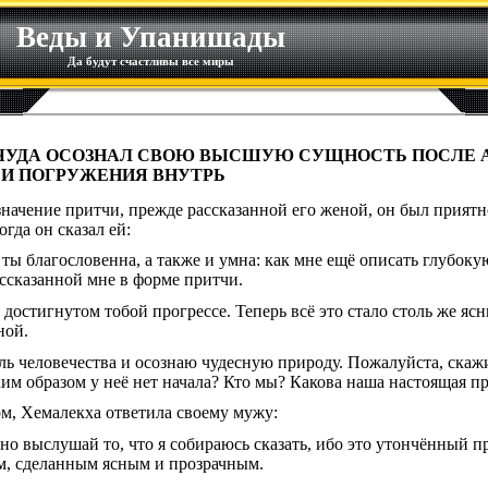
Веды и Упанишады
Да будут счастливы все миры
МАЧУДА ОСОЗНАЛ СВОЮ ВЫСШУЮ СУЩНОСТЬ ПОСЛЕ 
 И ПОГРУЖЕНИЯ ВНУТРЬ
значение притчи, прежде рассказанной его женой, он был приятн
гда он сказал ей:
 ты благословенна, а также и умна: как мне ещё описать глубок
ассказанной мне в форме притчи.
о достигнутом тобой прогрессе. Теперь всё это стало столь же ясн
ной.
ль человечества и осознаю чудесную природу. Пожалуйста, скажи 
ким образом у неё нет начала? Кто мы? Какова наша настоящая п
м, Хемалекха ответила своему мужу:
но выслушай то, что я собираюсь сказать, ибо это утончённый 
, сделанным ясным и прозрачным.