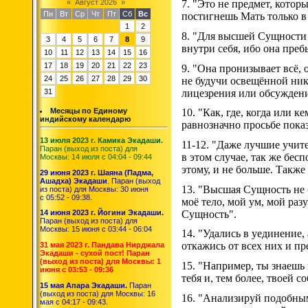
«
Август 2026
»
7. "Это не предмет, котор
Пн
Вт
Ср
Чт
Пт
Сб
Вс
постигнешь Мать только в
1
2
8. "Для высшей Сущности 
3
4
5
6
7
8
9
внутри себя, ибо она преб
10
11
12
13
14
15
16
17
18
19
20
21
22
23
9. "Она пронизывает всё,
24
25
26
27
28
29
30
не будучи освещённой ник
лицезрения или обсуждени
31
Месяцы по Единому
10. "Как, где, когда или 
индийскому календарю
равнозначно просьбе показа
13 июля 2023 г. Камика Экадаши.
11-12. "Даже лучшие учите
Паран (выход из поста) для
в этом случае, так же бес
Москвы: 14 июля с 04:04 - 09:44
этому, и не больше. Также
29 июня 2023 г. Шаяна (Падма,
Ашадха) Экадаши
. Паран (выход
13. "Высшая Сущность не б
из поста) для Москвы: 30 июня
с 05:52 - 09:38.
моё тело, мой ум, мой раз
Сущность".
14 июня 2023 г. Йогини Экадаши.
Паран (выход из поста) для
Москвы: 15 июня с 03:44 - 06:04
14. "Удались в уединение,
откажись от всех них и п
31 мая 2023 г. Пандава Нирджала
Экадаши - сухой пост! Паран
(выход из поста) для Москвы: 1
15. "Например, ты знаешь 
июня с 03:53 - 09:36
тебя и, тем более, твоей 
15 мая Апара Экадаши.
Паран
(выход из поста) для Москвы: 16
16. "Анализируй подобным о
мая с 04:17 - 09:43.