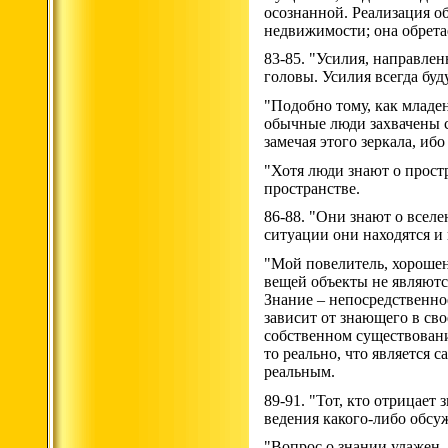
осознанной. Реализация о
недвижимости; она обрета
83-85. "Усилия, направле
головы. Усилия всегда буду
"Подобно тому, как младен
обычные люди захвачены 
замечая этого зеркала, и
"Хотя люди знают о прост
пространстве.
86-88. "Они знают о вселе
ситуации они находятся 
"Мой повелитель, хорошен
вещей объекты не являютс
Знание – непосредственное
зависит от знающего в св
собственном существовани
то реально, что является 
реальным.
89-91. "Тот, кто отрицает 
ведения какого-либо обсу
"Вопрос о знании улажен, 