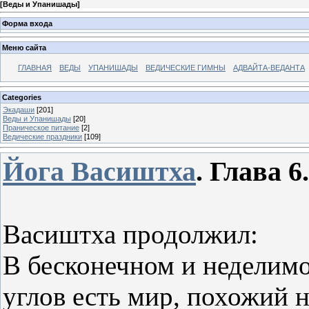
[
Веды и Упанишады
]
Форма входа
Меню сайта
ГЛАВНАЯ
ВЕДЫ
УПАНИШАДЫ
ВЕДИЧЕСКИЕ ГИМНЫ
АДВАЙТА-ВЕДАНТА
Categories
Экадаши
[201]
Веды и Упанишады
[20]
Праническое питание
[2]
Ведические праздники
[109]
Йога Васиштха
.
Глава 6
Васиштха продолжил:
В бесконечном и неделимо
углов есть мир, похожий 