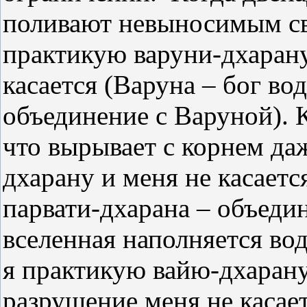
поливают невыносимым св
практикую варуни-дхарану
касается (Варуна – бог во
объединение с Варуной). К
что вырывает с корнем да
дхарану и меня не касаетс
парвати-дхарана – объедин
вселенная наполняется во
я практикую вайю-дхарану 
разрушение меня не касает