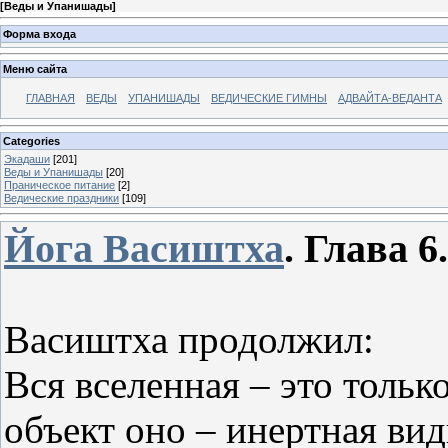
[
Веды и Упанишады
]
Форма входа
Меню сайта
ГЛАВНАЯ
ВЕДЫ
УПАНИШАДЫ
ВЕДИЧЕСКИЕ ГИМНЫ
АДВАЙТА-ВЕДАНТА
Categories
Экадаши
[201]
Веды и Упанишады
[20]
Праническое питание
[2]
Ведические праздники
[109]
Йога Васиштха
.
Глава 6
Васиштха продолжил:
Вся вселенная – это только
объект оно – инертная вид