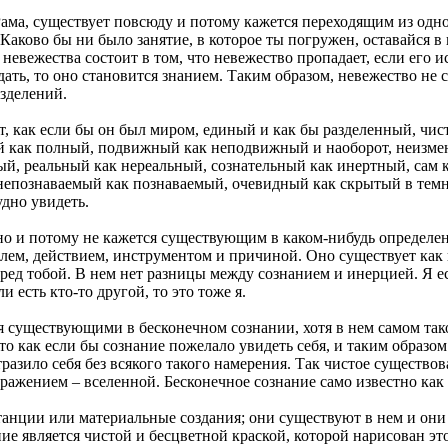
Рама, существует повсюду и потому кажется переходящим из одно
 Каково бы ни было занятие, в которое ты погружен, оставайся 
невежества состоит в том, что невежество пропадает, если его ис
ать, то оно становится знанием. Таким образом, невежество не 
азделений.
т, как если бы он был миром, единый и как бы разделенный, чис
ой как полный, подвижный как неподвижный и наоборот, неизме
й, реальный как нереальный, сознательный как инертный, сам ка
епознаваемый как познаваемый, очевидный как скрытый в темнот
удно увидеть.
но и потому не кажется существующим в каком-нибудь определен
ем, действием, инструментом и причиной. Оно существует как в
ред тобой. В нем нет разницы между сознанием и инерцией. Я ес
и есть кто-то другой, то это тоже я.
я существующими в бесконечном сознании, хотя в нем самом так
то как если бы сознание пожелало увидеть себя, и таким образо
тразило себя без всякого такого намерения. Так чистое существо
ажением – вселенной. Бесконечное сознание само известно как
танции или материальные создания; они существуют в нем и они 
ние является чистой и бесцветной краской, которой нарисован э