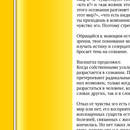
«кто я?» и «как возник э
этого осознания разгоняет
этот мир?», «что есть инд
ты приходишь в компанию 
чувство эго. Поэтому стре
Обращайся к знающим исти
зрения, твое понимание м
изучать истину и созерцат
бросает тень на сознание.
Васиштха продолжил:
Когда собственными усили
разрастается в сознании.
претерпевают радикальные
них возможен, только ког
разрастаться в человеке, 
словах других, так и в сл
Отказ от чувства эго есть
мир или нет, его восприят
воплощенных существ есть 
болезней, связанных с жи
кончилась. Но нет таких л
мире, потому что и в друг