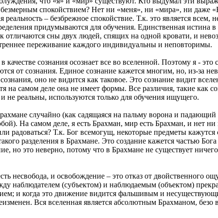
блуждения, что «я» и «мир» существуют. Кто выдумал эти выра
 безмерным спокойствием? Нет ни «меня», ни «мира», ни даже «Б
я реальность – безбрежное спокойствие. Т.к. это является всем, н
пределения придумываются для обучения. Единственная истина в 
ак отличаются сны двух людей, спящих на одной кровати, и нев
утреннее переживание каждого индивидуальны и неповторимы.
 качестве сознания осознает все во вселенной. Поэтому я - это с
тся от сознания. Единое сознание кажется многим, но, из-за не
ознания, оно не видится как таковое. Это сознание видит вселе
тя на самом деле она не имеет формы. Все различия, такие как со
ть и не реальны, используются только для обучения ищущего.
рахмане случайно (как садящаяся на пальму ворона и падающий с
ой). На самом деле, я есть Брахман, мир есть Брахман, и нет ни 
или радоваться? Т.к. Бог всемогущ, некоторые предметы кажутся
такого разделения в Брахмане. Это создание кажется частью Бог
е, но это неверно, потому что в Брахмане не существует ничег
ть несвобода, и освобождение – это отказ от двойственного ощ
ежду наблюдателем (субъектом) и наблюдаемым (объектом) прек
нием; и когда это движение видится фальшивым и несуществующи
еизменен. Вся вселенная является абсолютным Брахманом, безо 