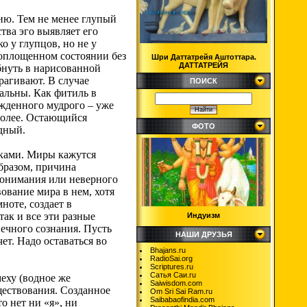
ию. Тем не менее глупый
тва эго выявляет его
 у глупцов, но не у
оплощенном состоянии без
Шри Даттатрейя Аштоттара.
ДАТТАТРЕЙЯ
бнуть в нарисованной
рагивают. В случае
ПОИСК
альны. Как фитиль в
ожденного мудрого – уже
 более. Остающийся
ФОТО
дный.
аками. Миры кажутся
бразом, причина
епонимания или неверного
ование мира в нем, хотя
ноте, создает в
так и все эти разные
Индуизм
ечного сознания. Пусть
НАШИ ДРУЗЬЯ
ет. Надо оставаться во
Bhajans.ru
RadioSai.org
Scriptures.ru
Сатья Саи.ru
меху (водное же
Saiwisdom.com
ществования. Созданное
Om Sri Sai Ram.ru
Saibabaofindia.com
о нет ни «я», ни