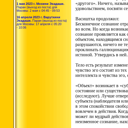
«другого». Ничего, называ
1 мая 2023 г. Мохини Экадаши.
Паран (выход из поста) для
удовольствием, посвяти с
Москвы: 2 мая с 04:45 - 09:53
16 апреля 2023 г. Варутхини
Васиштха продолжил:
Экадаши.
Паран (выход из поста)
Бесконечное сознание отра
для Москвы: 17 апреля с 05:20
- 10:06
во всем. Но когда возникае
сознание проявляется как 
объектом, находящимся сна
разрушаются, ничего не те
проклинать галлюцинацию?
истиной. Утвердись в ней.
Тело есть результат измен
чувство эго состоят из те
интеллекта и чувства эго,
«Объект» возникает в «су
состояние или существован
(исследуют). Лучше отверг
субъекта (наблюдателя или
в этом спокойствии свобод
вовлечен в действия. Ког
может ли мудрый действов
неизменное сознание, нах