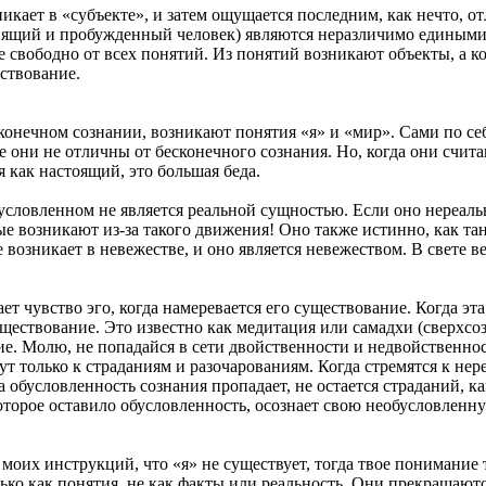
икает в «субъекте», и затем ощущается последним, как нечто, от
 спящий и пробужденный человек) являются неразличимо едиными,
 свободно от всех понятий. Из понятий возникают объекты, а к
ствование.
сконечном сознании, возникают понятия «я» и «мир». Сами по се
ле они не отличны от бесконечного сознания. Но, когда они счи
 как настоящий, это большая беда.
условленном не является реальной сущностью. Если оно нереальн
ые возникают из-за такого движения! Оно также истинно, как та
возникает в невежестве, и оно является невежеством. В свете 
ет чувство эго, когда намеревается его существование. Когда эт
ществование. Это известно как медитация или самадхи (сверхсоз
е. Молю, не попадайся в сети двойственности и недвойственност
т только к страданиям и разочарованиям. Когда стремятся к не
а обусловленность сознания пропадает, не остается страданий, к
оторое оставило обусловленность, осознает свою необусловленн
моих инструкций, что «я» не существует, тогда твое понимание
ько как понятия, не как факты или реальность. Они прекращают