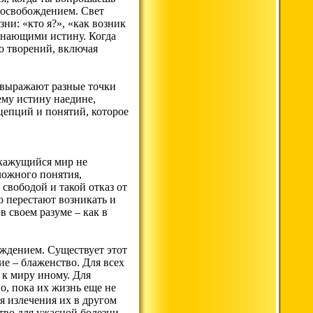
и освобождением. Свет
ни: «кто я?», «как возник
 знающими истину. Когда
о творений, включая
 выражают разные точки
ему истину наедине,
нцепций и понятий, которое
 кажущийся мир не
ложного понятия,
свободой и такой отказ от
о перестают возникать и
в своем разуме – как в
бождением. Существует этот
ие – блаженство. Для всех
 к миру иному. Для
о, пока их жизнь еще не
я излечения их в другом
тво для ужасной болезни,