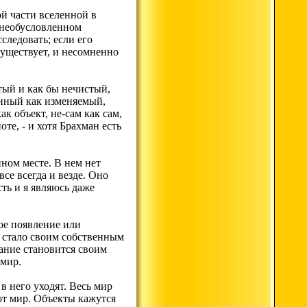
й части вселенной в
в необусловленном
следовать; если его
существует, и несомненно
тый и как бы нечистый,
нный как изменяемый,
к объект, не-сам как сам,
е, - и хотя Брахман есть
ном месте. В нем нет
се всегда и везде. Оно
ть и я являюсь даже
ое появление или
м стало своим собственным
вание становится своим
 мир.
в него уходят. Весь мир
тот мир. Объекты кажутся