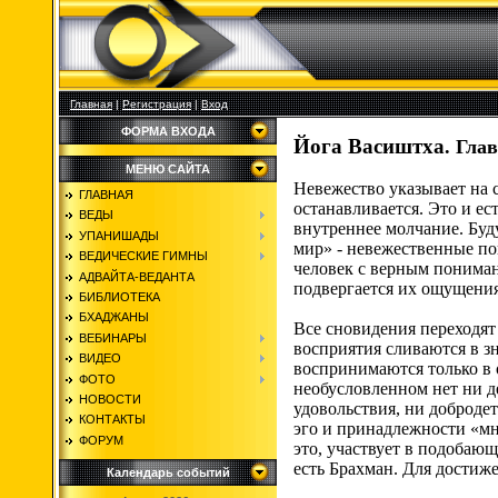
Главная
|
Регистрация
|
Вход
ФОРМА ВХОДА
Йога Васиштха
.
Глав
МЕНЮ САЙТА
Невежество указывает на 
ГЛАВНАЯ
останавливается. Это и е
ВЕДЫ
внутреннее молчание. Буд
УПАНИШАДЫ
мир» - невежественные по
ВЕДИЧЕСКИЕ ГИМНЫ
человек с верным пониман
АДВАЙТА-ВЕДАНТА
подвергается их ощущения
БИБЛИОТЕКА
БХАДЖАНЫ
Все сновидения переходят 
ВЕБИНАРЫ
восприятия сливаются в зн
ВИДЕО
воспринимаются только в о
ФОТО
необусловленном нет ни д
НОВОСТИ
удовольствия, ни добродет
КОНТАКТЫ
эго и принадлежности «мн
ФОРУМ
это, участвует в подобающ
есть Брахман. Для достиж
Календарь событий