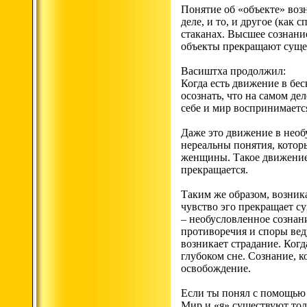
Понятие об «объекте» возн
деле, и то, и другое (как
стаканах. Высшее сознание
объекты прекращают суще
Васиштха продолжил:
Когда есть движение в бе
осознать, что на самом де
себе и мир воспринимается
Даже это движение в необ
нереальны понятия, котор
женщины. Такое движение 
прекращается.
Таким же образом, возника
чувство эго прекращает су
– необусловленное сознани
противоречия и споры веду
возникает страдание. Когд
глубоком сне. Сознание, к
освобождение.
Если ты понял с помощью 
Мир и «я» существуют тол