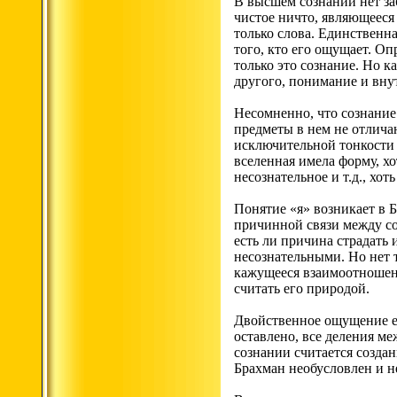
В высшем сознании нет за
чистое ничто, являющееся
только слова. Единственна
того, кто его ощущает. О
только это сознание. Но к
другого, понимание и вн
Несомненно, что сознание в
предметы в нем не отличаю
исключительной тонкости с
вселенная имела форму, хо
несознательное и т.д., хо
Понятие «я» возникает в Б
причинной связи между соб
есть ли причина страдать 
несознательными. Но нет 
кажущееся взаимоотношени
считать его природой.
Двойственное ощущение ес
оставлено, все деления м
сознании считается созда
Брахман необусловлен и н