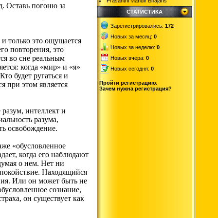
Prasanthi Mandir Bhajans
.д. Оставь погоню за
СТАТИСТИКА
Зарегистрировались:
172
Новых за месяц:
0
 и только это ощущается
Новых за неделю:
0
его повторения, это
тся во сне реальным
Новых вчера:
0
ется: когда «мир» и «я»
Новых сегодня:
0
Кто будет ругаться и
Пройти регистрацию.
я при этом является
Зачем нужна регистрация?
 разум, интеллект и
иальность разума,
сть освобождение.
даже «обусловленное
адает, когда его наблюдают
думая о нем. Нет ни
 спокойствие. Находящийся
вия. Или он может быть не
обусловленное сознание,
раха, он существует как