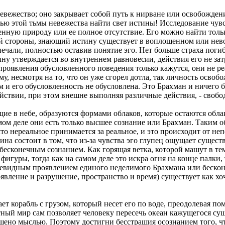
невежество; оно закрывает собой путь к нирване или освобожден
щью этой тьмы невежества найти свет истины! Исследование чувс
нную природу или ее полное отсутствие. Его можно найти только
ой стороны, знающий истину существует в воплощенном или нев
ечали, полностью оставив понятие эго. Нет больше страха поги
ну утверждается во внутреннем равновесии, действия его не зат
проявления обусловленного поведения только кажутся, они не ре
у, несмотря на то, что он уже сгорел дотла, так личность освоб
ум и его обусловленность не обусловлена. Это Брахман и ничего
йствии, при этом внешне выполняя различные действия, - свобо
ие в небе, образуются формами облаков, которые остаются обл
ом деле они есть только высшее сознание или Брахман. Таким о
что нереальное принимается за реальное, и это происходит от н
на состоит в том, что из-за чувства эго глупец ощущает существ
 бесконечным сознанием. Как горящая ветка, которой машут в тем
игуры, тогда как на самом деле это искра огня на конце палки, 
евидным проявлением единого неделимого Брахмана или бескон
появление и разрушение, пространство и время) существует как хоч
т корабль с грузом, который несет его по воде, преодолевая по
ртный мир сам позволяет человеку пересечь океан кажущегося су
ено мыслью. Поэтому достигни бесстрашия осознанием того, чт