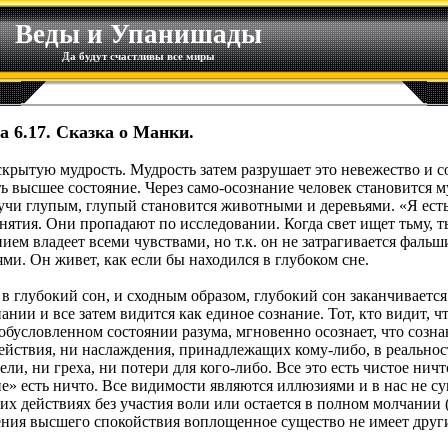
Веды и Упанишады
Да будут счастливы все миры
а 6.17. Сказка о Манки.
скрытую мудрость. Мудрость затем разрушает это невежество и с
сть высшее состояние. Через само-осознание человек становитс
учи глупым, глупый становится животными и деревьями. «Я есть
нятия. Они пропадают по исследовании. Когда свет ищет тьму, 
ием владеет всеми чувствами, но т.к. он не затрагивается фаль
ми. Он живет, как если бы находился в глубоком сне.
в глубокий сон, и сходным образом, глубокий сон заканчивается
ании и все затем видится как единое сознание. Тот, кто видит, ч
бусловленном состоянии разума, мгновенно осознает, что сознан
ействия, ни наслаждения, принадлежащих кому-либо, в реальност
ели, ни греха, ни потери для кого-либо. Все это есть чистое нич
е» есть ничто. Все видимости являются иллюзиями и в нас не су
их действиях без участия воли или остается в полном молчании 
ения высшего спокойствия воплощенное существо не имеет друг