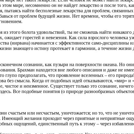
этом мире, несомненно он не найдет лекарство и после того, как
я, пытаясь найти бесполезные лекарства для проблем, связанных
бавься от проблем будущей жизни. Нет времени, чтобы его терят
гновением.
 из этого болота удовольствий, ты не сможешь найти никакого д
, ожидает горестей и невезения. Как сила взрослого человека у
нства (нирвана) начинается с эффективности само-дисциплины ил
жизни знающего истину протекает в гармонии, а течение жизни 
сконечном сознании, как пузыри на поверхности океана. Но они
ования. Брахман находится вне любого описания и даже не имее
то глупо предполагать, что проявление вселенных – его природа
слова без смысла. Когда от подобных идей отказываются, «мир» и
е, чистое и неизменное. Существует только это сознание, ничего
здесь. Все подобные понятия (о природе разнообразных объектов
зни счастьем или несчастьем, уничтожается; но то, что не уничто
. Имеющий желания проходит через приятные и неприятные ощу
добных ощущений, единственный путь к этому – через избавлени