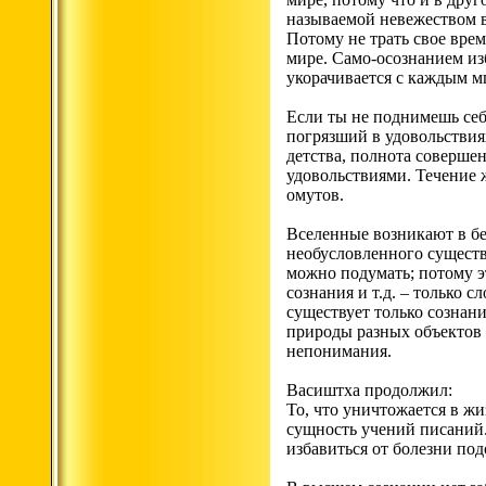
называемой невежеством в 
Потому не трать свое врем
мире. Само-осознанием из
укорачивается с каждым м
Если ты не поднимешь себя
погрязший в удовольствиях
детства, полнота соверше
удовольствиями. Течение 
омутов.
Вселенные возникают в бе
необусловленного существ
можно подумать; потому э
сознания и т.д. – только 
существует только сознани
природы разных объектов 
непонимания.
Васиштха продолжил:
То, что уничтожается в жи
сущность учений писаний
избавиться от болезни по