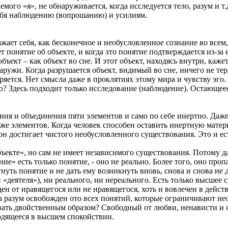
емого «я», не обнаруживается, когда исследуется тело, разум и т
ебя наблюдению (вопрошанию) и усилиям.
жает себя, как бесконечное и необусловленное сознание во всем,
т понятие об объекте, и когда это понятие подтверждается из-за 
объект – как объект во сне. И этот объект, находясь внутри, каже
ружи. Когда разрушается объект, видимый во сне, ничего не теря
ряется. Нет смысла даже в проклятиях этому мира и чувству эго. 
 Здесь подходит только исследование (наблюдение). Остающеес
ения и объединения пяти элементов и само по себе инертно. Даже
х же элементов. Когда человек способен оставить инертную матер
 он достигает чистого необусловленного существования. Это и е
бъекте», но сам не имеет независимого существования. Потому 
ие» есть только понятие, - оно не реально. Более того, оно проп
нуть понятие и не дать ему возникнуть вновь, снова и снова не 
 «деятеля»), ни реального, ни нереального. Есть только высшее
ен от нравящегося или не нравящегося, хоть и вовлечен в дейст
да разум освобожден ото всех понятий, которые ограничивают не
ать двойственным образом? Свободный от любви, ненависти и ст
одящееся в высшем спокойствии.