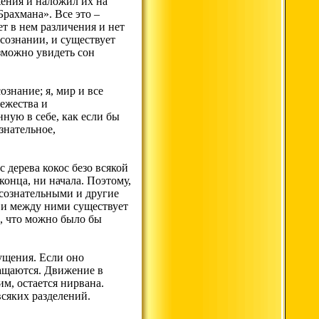
жения и наложил их на
рахмана». Все это –
ет в нем различения и нет
сознании, и существует
озможно увидеть сон
ознание; я, мир и все
вежества и
нную в себе, как если бы
знательное,
 дерева кокос безо всякой
конца, ни начала. Поэтому,
 сознательными и другие
а и между ними существует
о, что можно было бы
ущения. Если оно
ращаются. Движение в
м, остается нирвана.
всяких разделений.