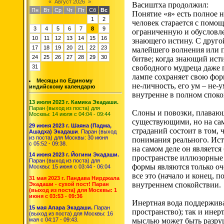
«
Август 2026
»
Васиштха продолжил:
Пн
Вт
Ср
Чт
Пт
Сб
Вс
Понятие «я» есть полное 
1
2
человек старается с помо
3
4
5
6
7
8
9
ограниченную и обусловле
10
11
12
13
14
15
16
знающего истину. С друг
17
18
19
20
21
22
23
малейшего волнения или п
24
25
26
27
28
29
30
битве; когда знающий исти
31
свободного мудреца даже 
лампе сохраняет свою форм
Месяцы по Единому
не-личность, его ум – не-
индийскому календарю
внутренне в полном споко
13 июля 2023 г. Камика Экадаши.
Паран (выход из поста) для
Слоны и повозки, плавающ
Москвы: 14 июля с 04:04 - 09:44
существующими, но на сам
29 июня 2023 г. Шаяна (Падма,
страданий состоит в том, 
Ашадха) Экадаши
. Паран (выход
из поста) для Москвы: 30 июня
понимания реального. Исти
с 05:52 - 09:38.
на самом деле он является
14 июня 2023 г. Йогини Экадаши.
пространстве иллюзорные ф
Паран (выход из поста) для
формы являются только оч
Москвы: 15 июня с 03:44 - 06:04
все это (начало и конец, 
31 мая 2023 г. Пандава Нирджала
внутреннем спокойствии.
Экадаши - сухой пост! Паран
(выход из поста) для Москвы: 1
июня с 03:53 - 09:36
Инертная вода поддерживае
15 мая Апара Экадаши.
Паран
пространство); так и ине
(выход из поста) для Москвы: 16
мая с 04:17 - 09:43.
мыслью может быть разруш