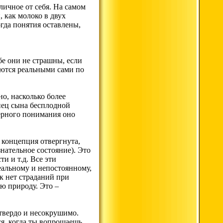
личное от себя. На самом
 как молоко в двух
огда понятия оставлены,
бе они не страшны, если
таются реальными сами по
о, насколько более
нец сына бесплодной
верного понимания оно
а концепция отвергнута,
нательное состояние). Это
и и т.д. Все эти
реальному и непостоянному,
ак нет страданий при
ую природу. Это –
 твердо и несокрушимо.
ся, когда ты вопрошаешь