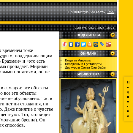
Приветствую Вас
Гость
|
RSS
Суббота, 08.08.2026, 16:24
ПОДЕЛИТЬСЯ
о временем тоже
ОН-ЛАЙН
я мудрым, поддерживающим
 Брахман» и «это есть
Веды из Ашрама
Бхаджаны в Путтапарти
тьма пропадает. Мирный
Дискурсы Сатья Саи Бабы
шивыми понятиями, он не
БИБЛИОТЕКА
П
 в самадхи; все объекты
о
д
то все эти объекты
п
ие не обусловлено. Т.к. в
и
и нет ни страдания, ни
с
то. Даже понятие о чувстве
к
ществуют. Тот, кто видит
а
(молчание бревна). Он
их способов.