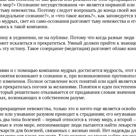
тот мир?» Осознание несуществования «я» является нирваной ил
 тьму невежества. Поэтому следует вопрошать до конца своей жиз
ивидуальное сознание?», и «что такое жизнь?», как заповедуется
мудрых, свет их само-осознания разгоняет тьму невежества и ег
мись к такой компании.
ну в уединении, не на публике. Потому что когда разные люди
ожет исказиться и прекратиться. Умный должен прийти к знающ
ь эту истину. Такое созерцание (медитация) разгоняет облако ко
ями и с помощью компании мудрых достигается мудрость, этот
 Понятия возникают в сознании и, при возникновении противопо
 изменения. Полное оставление всех понятий или идей является 
да прекратилась погоня за желаниями. Понятия и идеи постепенн
который решительно отказывается от придавания словам значения 
овах, возникающих в собственном разуме.
 прекращение невежества, только это и ничто еще является осво
ие или узнавание разумом приводит к страданиям; его неузнаван
два типа болезней – первый относится к этому миру, а второй –
знью в этом мире, непонимающие люди пытаются найти лекарств
екарств для болезней, связанных с жизнью иной. Нет надежды дл
ом мире нет таких лекарств. Если человек не может найти лекарс