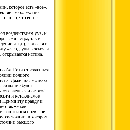
ии, которое есть «всё».
растает королевство,
 от того, что есть в
под воздействием ума, и
орывами ветра, так и
ение и т.д.), включая и
у – эго, душа, космос и
о, открывается истина.
и себя. Если отрекаешься
стоянии полного
ампа. Даже после отказа
е сознание будет
ы откажешься и от эго/
мерти и катаклизмов
М! Прими эту правду и
чно также как
тиг состояния превыше
ом состоянии, в котором
остоянии высшего