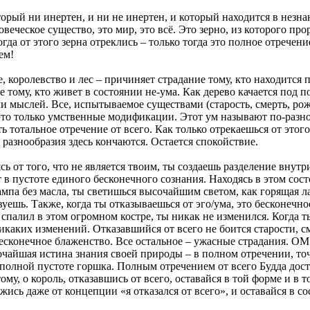
торый ни инертен, и ни не инертен, и который находится в незнан
овеческое существо, это мир, это всё. Это зерно, из которого про
огда от этого зерна отреклись – только тогда это полное отречение
ем!
е, королевство и лес – причиняет страдание тому, кто находится 
 тому, кто живет в состоянии не-ума. Как дерево качается под п
и мыслей. Все, испытываемое существами (старость, смерть, рожд
это только умственные модификации. Этот ум называют по-разном
ть тотальное отречение от всего. Как только отрекаешься от этог
разнообразия здесь кончаются. Остается спокойствие.
сь от того, что не является твоим, ты создаешь разделение внутр
ет в пустоте единого бесконечного сознания. Находясь в этом со
ампа без масла, ты светишься высочайшим светом, как горящая л
вуешь. Также, когда ты отказываешься от эго/ума, это бесконечно
 спалил в этом огромном костре, ты никак не изменился. Когда т
икаких изменений. Отказавшийся от всего не боится старости, с
бесконечное блаженство. Все остальное – ужасные страдания. О
сочайшая истина знания своей природы – в полном отречении, то
 полной пустоте горшка. Полным отречением от всего Будда дос
му, о король, отказавшись от всего, оставайся в той форме и в т
ись даже от концепции «я отказался от всего», и оставайся в с