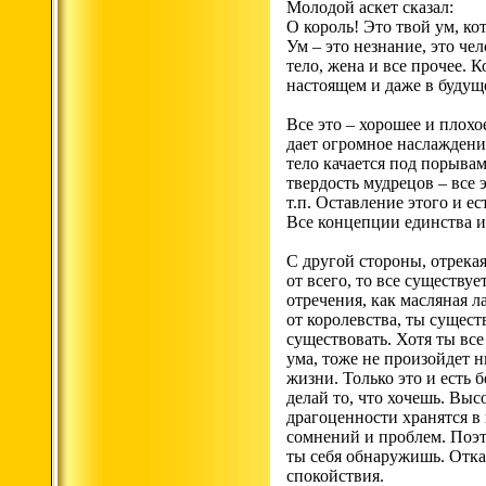
Молодой аскет сказал:
О король! Это твой ум, ко
Ум – это незнание, это чел
тело, жена и все прочее. К
настоящем и даже в будущ
Все это – хорошее и плохо
дает огромное наслаждение
тело качается под порывам
твердость мудрецов – все 
т.п. Оставление этого и ес
Все концепции единства и 
С другой стороны, отрекая
от всего, то все существу
отречения, как масляная л
от королевства, ты сущест
существовать. Хотя ты все
ума, тоже не произойдет н
жизни. Только это и есть 
делай то, что хочешь. Вы
драгоценности хранятся в
сомнений и проблем. Поэто
ты себя обнаружишь. Откаж
спокойствия.