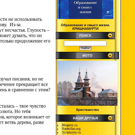
.
ости не использовать
ову. Из-за
Образование и смысл жизни.
КРИШНАМУРТИ
т несчастья. Глупость –
ожет думать, что он
ПОИСК
– только продолжение его
ФОТО
зучал писания, но не
речение прекращает все
ень в сравнении с этим?
сталась – твое чувство
Христианство
олюта. Но тебя
ия, которое возникает от
НАШИ ДРУЗЬЯ
ет ветвь дерева, разве
Bhajans.ru
RadioSai.org
Scriptures.ru