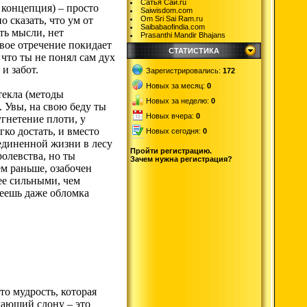
Сатья Саи.ru
 концепция) – просто
Saiwisdom.com
 сказать, что ум от
Om Sri Sai Ram.ru
Saibabaofindia.com
ть мысли, нет
Prasanthi Mandir Bhajans
твое отречение покидает
СТАТИСТИКА
 что ты не понял сам дух
и забот.
Зарегистрировались:
172
Новых за месяц:
0
текла (методы
Новых за неделю:
0
. Увы, на свою беду ты
Новых вчера:
0
угнетение плоти, у
гко достать, и вместо
Новых сегодня:
0
единенной жизни в лесу
Пройти регистрацию.
ролевства, но ты
Зачем нужна регистрация?
ем раньше, озабочен
ее сильными, чем
меешь даже обломка
то мудрость, которая
дающий слону – это