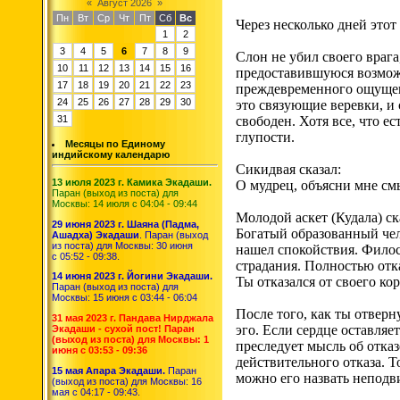
«
Август 2026
»
Пн
Вт
Ср
Чт
Пт
Сб
Вс
Через несколько дней этот
1
2
3
4
5
6
7
8
9
Слон не убил своего врага,
10
11
12
13
14
15
16
предоставившуюся возможн
17
18
19
20
21
22
23
преждевременного ощущени
24
25
26
27
28
29
30
это связующие веревки, и 
31
свободен. Хотя все, что ес
глупости.
Месяцы по Единому
индийскому календарю
Сикидвая сказал:
13 июля 2023 г. Камика Экадаши.
О мудрец, объясни мне см
Паран (выход из поста) для
Москвы: 14 июля с 04:04 - 09:44
Молодой аскет (Кудала) ск
29 июня 2023 г. Шаяна (Падма,
Богатый образованный чел
Ашадха) Экадаши
. Паран (выход
из поста) для Москвы: 30 июня
нашел спокойствия. Филосо
с 05:52 - 09:38.
страдания. Полностью отка
14 июня 2023 г. Йогини Экадаши.
Ты отказался от своего кор
Паран (выход из поста) для
Москвы: 15 июня с 03:44 - 06:04
После того, как ты отверну
31 мая 2023 г. Пандава Нирджала
эго. Если сердце оставляе
Экадаши - сухой пост! Паран
(выход из поста) для Москвы: 1
преследует мысль об отказ
июня с 03:53 - 09:36
действительного отказа. То
15 мая Апара Экадаши.
Паран
можно его назвать непод
(выход из поста) для Москвы: 16
мая с 04:17 - 09:43.