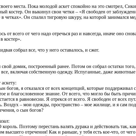
 своего места. Пока молодой аскет спокойно на это смотрел, Сикид
ный костер. Он выкинул свои четки – «Я свободен от заблужден
е в четках». Он спалил тигровую шкуру, на которой занимался м
сь от всего от чего надо отречься раз и навсегда, иначе оно снов
в костер».
двая собрал все, что у него оставалось, и сжег.
вой домик, построенный ранее. Потом он собрал остатки того, ч
л все, включая собственную одежду. Испуганные, даже животные 
 аскету:
н богов, я отказался от всех концепций, которые поддерживал с
тое и благословенное знание. От всего, что могло бы быть прич
стается в равновесии. Я отрекся от всего. Я свободен от всех пут
. Воздух – мои одежды, пространство – мое жилище, и я сам под
речения, о сын богов?
азал:
О король. Поэтому перестань валять дурака и действовать так, ка
 высшего отречения! Как и раньше, у тебя есть кое-что, от чего 