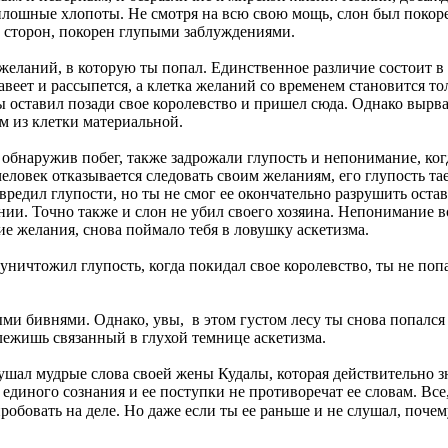
плошные хлопоты. Не смотря на всю свою мощь, слон был покоре
х сторон, покорен глупыми заблуждениями.
 желаний, в которую ты попал. Единственное различие состоит в 
веет и рассыпется, а клетка желаний со временем становится тол
ы оставил позади свое королевство и пришел сюда. Однако вырва
ем из клетки материальной.
 обнаружив побег, также задрожали глупость и непонимание, ког
еловек отказывается следовать своим желаниям, его глупость тае
овредил глупости, но ты не смог ее окончательно разрушить оста
нии. Точно также и слон не убил своего хозяина. Непонимание в
е желания, снова поймало тебя в ловушку аскетизма.
 уничтожил глупость, когда покидал свое королевство, ты не поп
ми бивнями. Однако, увы, в этом густом лесу ты снова попался
 лежишь связанный в глухой темнице аскетизма.
лушал мудрые слова своей жены Кудалы, которая действительно з
диного сознания и ее поступки не противоречат ее словам. Все,
пробовать на деле. Но даже если ты ее раньше и не слушал, поч