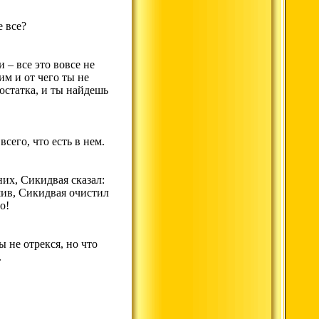
е все?
 – все это вовсе не
оим и от чего ты не
 остатка, и ты найдешь
сего, что есть в нем.
них, Сикидвая сказал:
ешив, Сикидвая очистил
о!
ы не отрекся, но что
.