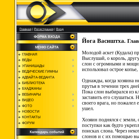
Главная
|
Регистрация
|
Вход
ФОРМА ВХОДА
Йога Васиштха
.
Глав
МЕНЮ САЙТА
Молодой аскет (Кудала) п
ГЛАВНАЯ
Выслушай, о король, друг
ВЕДЫ
слон с огромными и мощны
УПАНИШАДЫ
использовал острое копье,
ВЕДИЧЕСКИЕ ГИМНЫ
АДВАЙТА-ВЕДАНТА
Однажды, когда хозяина н
БИБЛИОТЕКА
прутья в течении трех дне
БХАДЖАНЫ
Пока слон выбирался из кл
ВЕБИНАРЫ
заставить его слушаться. 
ВИДЕО
своего врага, но пожалел 
ФОТО
ушел.
НОВОСТИ
КОНТАКТЫ
Хозяин поднялся с земли,
ФОРУМ
поступки как будто укрепл
поисках слона. Через неко
Календарь событий
слонов и с их помощью вы