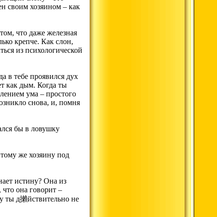
н своим хозяином – как
том, что даже железная
ько крепче. Как слон,
ться из психологической
да в тебе проявился дух
т как дым. Когда ты
влением ума – простого
озникло снова, и, помня
ался бы в ловушку
 тому же хозяину под
нает истину? Она из
 что она говорит –
ему ты д攋йствительно не