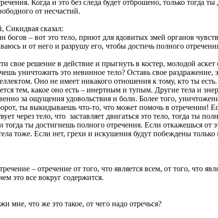
речения. Когда и это без следа будет отброшено, только тогда ты
вободного от несчастий.
, Сикидвая сказал:
ын богов – вот это тело, приют для ядовитых змей органов чувств
зываюсь и от него и разрушу его, чтобы достичь полного отречени
ти свое решение в действие и прыгнуть в костер, молодой аскет 
чешь уничтожить это невинное тело? Оставь свое раздражение, э
еллектом. Оно не имеет никакого отношения к тому, кто ты есть
ется тем, какое оно есть – инертным и тупым. Другие тела и эн
венно за ощущения удовольствия и боли. Более того, уничтожение
борот, ты выкидываешь что-то, что может помочь в отречении! Е
твует через тело, что заставляет двигаться это тело, тогда ты по
и тогда ты достигнешь полного отречения. Если откажешься от эт
 тела тоже. Если нет, грехи и искушения будут побеждены только 
тречение – отречение от того, что является всем, от того, что яв
 чем это все вокруг содержится.
и мне, что же это такое, от чего надо отречься?