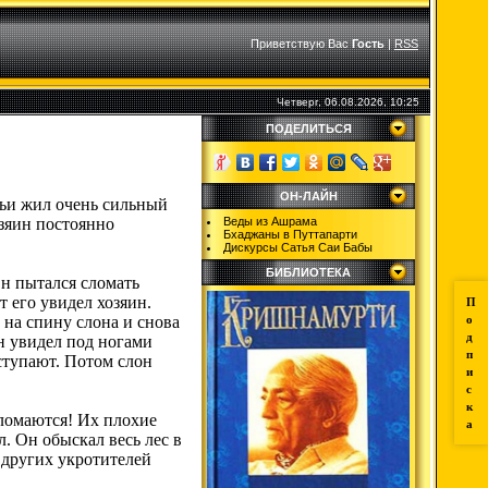
Приветствую Вас
Гость
|
RSS
Четверг, 06.08.2026, 10:25
ПОДЕЛИТЬСЯ
ОН-ЛАЙН
дьи жил очень сильный
озяин постоянно
Веды из Ашрама
Бхаджаны в Путтапарти
Дискурсы Сатья Саи Бабы
БИБЛИОТЕКА
Он пытался сломать
т его увидел хозяин.
П
 на спину слона и снова
о
д
он увидел под ногами
п
оступают. Потом слон
и
с
к
 ломаются! Их плохие
а
л. Он обыскал весь лес в
 других укротителей