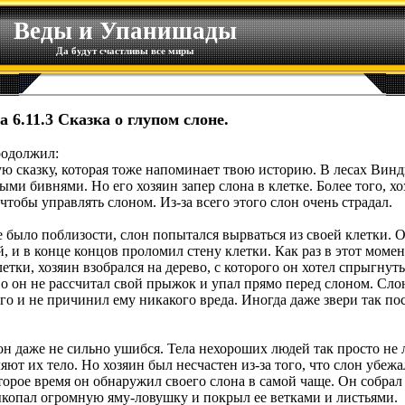
Веды и Упанишады
Да будут счастливы все миры
а 6.11.3 Сказка о глупом слоне.
родолжил:
ую сказку, которая тоже напоминает твою историю. В лесах Вин
ми бивнями. Но его хозяин запер слона в клетке. Более того, х
 чтобы управлять слоном. Из-за всего этого слон очень страдал.
е было поблизости, слон попытался вырваться из своей клетки. 
й, и в конце концов проломил стену клетки. Как раз в этот момен
етки, хозяин взобрался на дерево, с которого он хотел спрыгнуть
Но он не рассчитал свой прыжок и упал прямо перед слоном. Сл
его и не причинил ему никакого вреда. Иногда даже звери так п
 он даже не сильно ушибся. Тела нехороших людей так просто не
яют их тело. Но хозяин был несчастен из-за того, что слон убежа
торое время он обнаружил своего слона в самой чаще. Он собрал
копал огромную яму-ловушку и покрыл ее ветками и листьями.