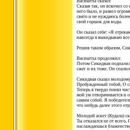
Васиштха сказал:
Сказав так, он вскочил со
него было, и развел огром
свято и не нуждаюсь боле
свой горшок для воды.
Он сказал себе: «Я отрекаю
навсегда я выкидываю все 
Решив таким образом, Сики
Васиштха продолжил:
Потом Сикидвая подпалил с
сжег и их тоже. Он спали
Сикидвая сказал молодому
Пробужденный тобой, О сы
Теперь я твердо понял чис
мой ум отворачивается и о
самим собой. Я победитель
что нибудь далее этого от
Молодой аскет (Кудала) ск
Ты отказался не от всего, 
наслаждаешься блаженством