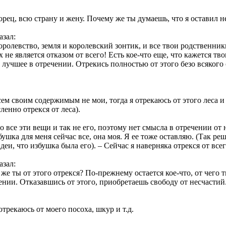
орец, всю страну и жену. Почему же ты думаешь, что я оставил н
азал:
королевство, земля и королевский зонтик, и все твои родственники
их не является отказом от всего! Есть кое-что еще, что кажется тв
ое лучшее в отречении. Отрекись полностью от этого безо всякого
сем своим содержимым не мои, тогда я отрекаюсь от этого леса и в
ленно отрекся от леса).
то все эти вещи и так не его, поэтому нет смысла в отречении от 
збушка для меня сейчас все, она моя. Я ее тоже оставляю. (Так р
деи, что избушка была его). – Сейчас я наверняка отрекся от всег
азал:
 же ты от этого отрекся? По-прежнему остается кое-что, от чего т
ении. Отказавшись от этого, приобретаешь свободу от несчастий
 отрекаюсь от моего посоха, шкур и т.д.