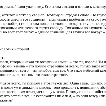
 огромный слон упал в яму. Его снова связали и отвели к хозяину
 хотя тот и лежал у его ног. Поэтому он страдает снова. По глуп
ость смести все трудности – приглашать проблемы на свою гол
я свободы слон снова попал в неволю – вслед за глупостью иду
связанный ими человек теряет свободу. Связанный по глупости м
ть во всех трех мирах – единое сознание, для глупца все вокруг 
ысл этих историй!
азал:
овек, который искал философский камень – это ты, король! Ты и
фский камень – это полное отречение от всего, только такое от
завшись от всего – ты приобретешь все. Что такое небесный кам
олевства, ты знаешь, что такое отречение.
лся от всего, ты пришел в этот глухой лес. Одна вещь, однако, о
т в покое ум и движение мысли, - оно приходит к пониманию абс
е от всего – сам отказ дает пищу мысли. Потому и нет спокойств
т, кто оставил все, не беспокоится ни о чем, – но если ветер кача
вижным?