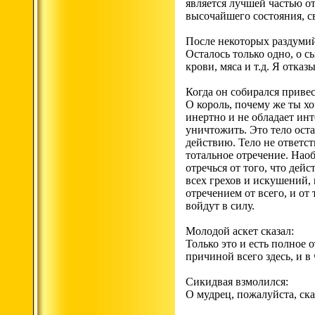
является лучшей частью от
высочайшего состояния, с
После некоторых раздумий
Осталось только одно, о с
крови, мяса и т.д. Я отка
Когда он собирался привес
О король, почему же ты хо
инертно и не обладает инт
уничтожить. Это тело оста
действию. Тело не ответст
тотальное отречение. Нао
отречься от того, что дейс
всех грехов и искушений, 
отречением от всего, и от
войдут в силу.
Молодой аскет сказал:
Только это и есть полное о
причиной всего здесь, и в
Сикидвая взмолился:
О мудрец, пожалуйста, скаж