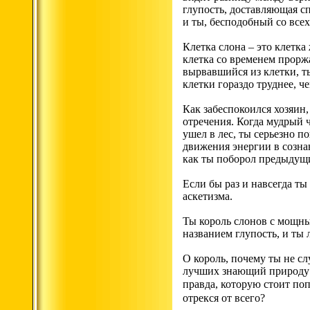
глупость, доставляющая с
и ты, бесподобный со все
Клетка слона – это клетка
клетка со временем проржа
вырвавшийся из клетки, т
клетки гораздо труднее, ч
Как забеспокоился хозяин,
отречения. Когда мудрый ч
ушел в лес, ты серьезно п
движения энергии в созна
как ты поборол предыдущи
Если бы раз и навсегда ты
аскетизма.
Ты король слонов с мощны
названием глупость, и ты
О король, почему ты не с
лучших знающий природу е
правда, которую стоит по
отрекся от всего?