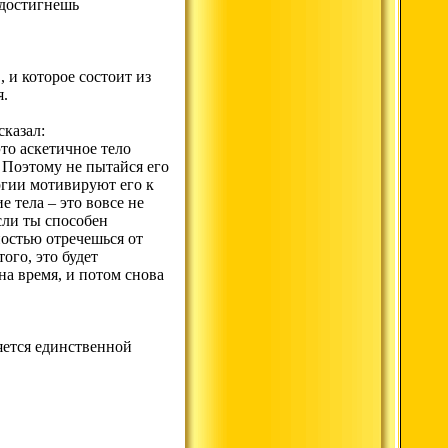
 достигнешь
, и которое состоит из
я.
сказал:
то аскетичное тело
. Поэтому не пытайся его
ергии мотивируют его к
 тела – это вовсе не
сли ты способен
лностью отречешься от
ого, это будет
на время, и потом снова
ляется единственной