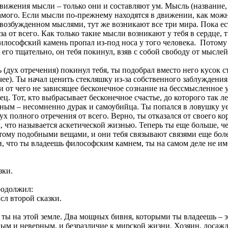
движения мысли – только они и составляют ум. Мысль (название,
амого. Если мысли по-прежнему находятся в движении, как можно
 возбужденном мыслями, тут же возникают все три мира. Пока ес
за от всего. Как только такие мысли возникают у тебя в сердце, 
философский камень пропал из-под носа у того человека. Потому
 его тщательно, он тебя покинул, взяв с собой свободу от мыслей 
(дух отречения) покинул тебя, ты подобрал вместо него кусок с
е). Ты начал ценить стекляшку из-за собственного заблуждения
 от чего не зависящее бесконечное сознание на бессмысленное 
ец. Тот, кто выбрасывает бесконечное счастье, до которого так ле
жным – несомненно дурак и самоубийца. Ты попался в ловушку у
х полного отречения от всего. Верно, ты отказался от своего ко
, что называется аскетической жизнью. Теперь ты еще больше, ч
 тому подобными вещами, и они тебя связывают связями еще бол
и, что ты владеешь философским камнем, ты на самом деле не и
зки.
родолжил:
сл второй сказки.
 ты на этой земле. Два мощных бивня, которыми ты владеешь – э
ым и неверным, и безразличие к мирской жизни. Хозяин, досаж