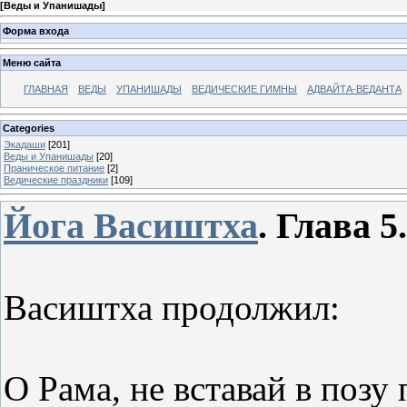
[
Веды и Упанишады
]
Форма входа
Меню сайта
ГЛАВНАЯ
ВЕДЫ
УПАНИШАДЫ
ВЕДИЧЕСКИЕ ГИМНЫ
АДВАЙТА-ВЕДАНТА
Categories
Экадаши
[201]
Веды и Упанишады
[20]
Праническое питание
[2]
Ведические праздники
[109]
Йога Васиштха
.
Глава 5
Васиштха продолжил:
О Рама, не вставай в позу