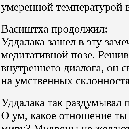
умеренной температурой в
Васиштха продолжил:
Уддалака зашел в эту заме
медитативной позе. Решив
внутреннего диалога, он 
на умственных склонностя
Уддалака так раздумывал п
О ум, какое отношение т
миру? Мудрецы не желают