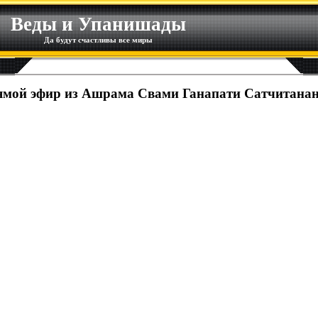
Веды и Упанишады
Да будут счастливы все миры
мой эфир из Ашрама Свами Ганапати Сатчитана