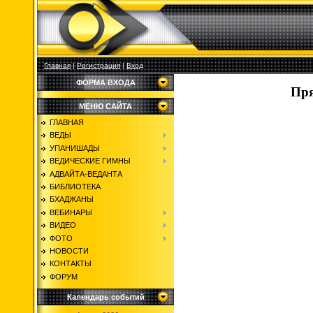
Главная
|
Регистрация
|
Вход
ФОРМА ВХОДА
Пря
МЕНЮ САЙТА
ГЛАВНАЯ
ВЕДЫ
УПАНИШАДЫ
ВЕДИЧЕСКИЕ ГИМНЫ
АДВАЙТА-ВЕДАНТА
БИБЛИОТЕКА
БХАДЖАНЫ
ВЕБИНАРЫ
ВИДЕО
ФОТО
НОВОСТИ
КОНТАКТЫ
ФОРУМ
Календарь событий