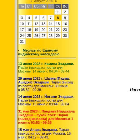
«
Август 2026
»
Пн
Вт
Ср
Чт
Пт
Сб
Вс
1
2
3
4
5
6
7
8
9
10
11
12
13
14
15
16
17
18
19
20
21
22
23
24
25
26
27
28
29
30
31
Месяцы по Единому
индийскому календарю
13 июля 2023 г. Камика Экадаши.
Паран (выход из поста) для
Москвы: 14 июля с 04:04 - 09:44
29 июня 2023 г. Шаяна (Падма,
Ашадха) Экадаши
. Паран (выход
из поста) для Москвы: 30 июня
Расп
с 05:52 - 09:38.
14 июня 2023 г. Йогини Экадаши.
Паран (выход из поста) для
Москвы: 15 июня с 03:44 - 06:04
31 мая 2023 г. Пандава Нирджала
Экадаши - сухой пост! Паран
(выход из поста) для Москвы: 1
июня с 03:53 - 09:36
15 мая Апара Экадаши.
Паран
(выход из поста) для Москвы: 16
мая с 04:17 - 09:43.