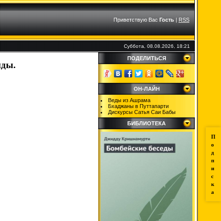
Приветствую Вас
Гость
|
RSS
Суббота, 08.08.2026, 18:21
ПОДЕЛИТЬСЯ
нды.
ОН-ЛАЙН
Веды из Ашрама
Бхаджаны в Путтапарти
Дискурсы Сатья Саи Бабы
БИБЛИОТЕКА
П
о
д
п
и
с
к
а