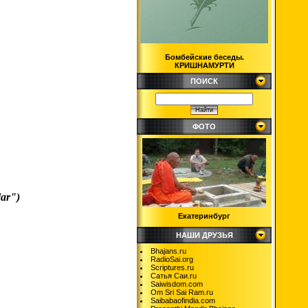
Бомбейские беседы.
КРИШНАМУРТИ
ПОИСК
ФОТО
ar")
Екатеринбург
НАШИ ДРУЗЬЯ
Bhajans.ru
RadioSai.org
Scriptures.ru
Сатья Саи.ru
Saiwisdom.com
Om Sri Sai Ram.ru
Saibabaofindia.com